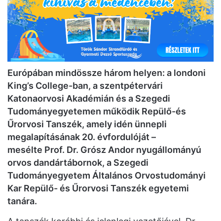
Európában mindössze három helyen: a londoni
King’s College-ban, a szentpétervári
Katonaorvosi Akadémián és a Szegedi
Tudományegyetemen működik Repülő-és
Űrorvosi Tanszék, amely idén ünnepli
megalapításának 20. évfordulóját –
mesélte Prof. Dr. Grósz Andor nyugállományú
orvos dandártábornok, a Szegedi
Tudományegyetem Általános Orvostudományi
Kar Repülő- és Űrorvosi Tanszék egyetemi
tanára.