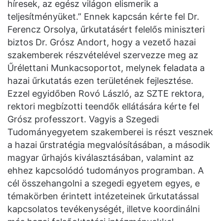
híresek, az egész világon elismerik a
teljesítményüket.” Ennek kapcsán kérte fel Dr.
Ferencz Orsolya, űrkutatásért felelős miniszteri
biztos Dr. Grósz Andort, hogy a vezető hazai
szakemberek részvételével szervezze meg az
Űrélettani Munkacsoportot, melynek feladata a
hazai űrkutatás ezen területének fejlesztése.
Ezzel egyidőben Rovó László, az SZTE rektora,
rektori megbízotti teendők ellátására kérte fel
Grósz professzort. Vagyis a Szegedi
Tudományegyetem szakemberei is részt vesznek
a hazai űrstratégia megvalósításában, a második
magyar űrhajós kiválasztásában, valamint az
ehhez kapcsolódó tudományos programban. A
cél összehangolni a szegedi egyetem egyes, e
témakörben érintett intézeteinek űrkutatással
kapcsolatos tevékenységét, illetve koordinálni