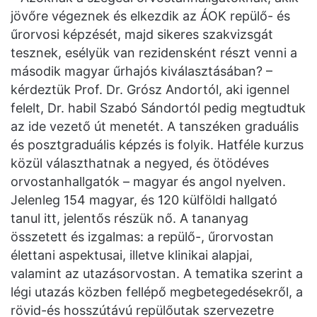
jövőre végeznek és elkezdik az ÁOK repülő- és
űrorvosi képzését, majd sikeres szakvizsgát
tesznek, esélyük van rezidensként részt venni a
második magyar űrhajós kiválasztásában? –
kérdeztük Prof. Dr. Grósz Andortól, aki igennel
felelt, Dr. habil Szabó Sándortól pedig megtudtuk
az ide vezető út menetét. A tanszéken graduális
és posztgraduális képzés is folyik. Hatféle kurzus
közül választhatnak a negyed, és ötödéves
orvostanhallgatók – magyar és angol nyelven.
Jelenleg 154 magyar, és 120 külföldi hallgató
tanul itt, jelentős részük nő. A tananyag
összetett és izgalmas: a repülő-, űrorvostan
élettani aspektusai, illetve klinikai alapjai,
valamint az utazásorvostan. A tematika szerint a
légi utazás közben fellépő megbetegedésekről, a
rövid-és hosszútávú repülőutak szervezetre