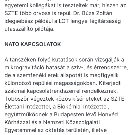
egyetemi kollégákat is teszteltek már, hiszen az
SZTE több orvosa is repül. Dr. Búza Zoltán
idegsebész például a LOT lengyel légitársaság
utasszállító pilótája.
NATO KAPCSOLATOK
A tanszéken folyó kutatások során vizsgálják a
mikrogravitáció hatását a szív-, és érrendszerre,
de a szemfenéki erek állapotát is megfigyelik
különböző repülési magasságokban. Kiterjedt
szakmai kapcsolatrendszerrel rendelkeznek.
Többször végeztek közös kísérleteket az SZTE
Élettani Intézettel, a Biokémiai Intézettel,
együttműködnek a Budapesten lévő Honvéd
Kórházzal és a Nemzeti Közszolgálati
Egyetemmel az oktatás területén, illetve