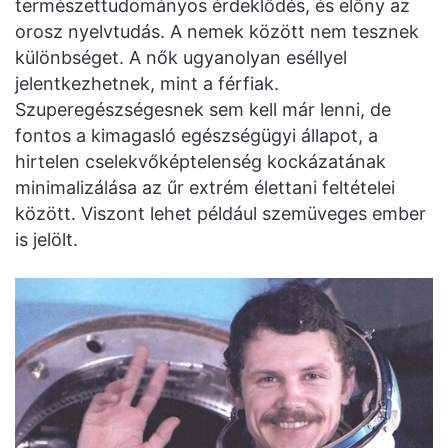
természettudományos érdeklődés, és előny az
orosz nyelvtudás. A nemek között nem tesznek
különbséget. A nők ugyanolyan eséllyel
jelentkezhetnek, mint a férfiak.
Szuperegészségesnek sem kell már lenni, de
fontos a kimagasló egészségügyi állapot, a
hirtelen cselekvőképtelenség kockázatának
minimalizálása az űr extrém élettani feltételei
között. Viszont lehet például szemüveges ember
is jelölt.