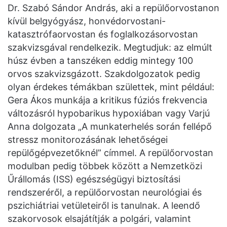
Dr. Szabó Sándor András, aki a repülőorvostanon
kívül belgyógyász, honvédorvostani-
katasztrófaorvostan és foglalkozásorvostan
szakvizsgával rendelkezik. Megtudjuk: az elmúlt
húsz évben a tanszéken eddig mintegy 100
orvos szakvizsgázott. Szakdolgozatok pedig
olyan érdekes témákban születtek, mint például:
Gera Ákos munkája a kritikus fúziós frekvencia
változásról hypobarikus hypoxiában vagy Varjú
Anna dolgozata „A munkaterhelés során fellépő
stressz monitorozásának lehetőségei
repülőgépvezetőknél” címmel. A repülőorvostan
modulban pedig többek között a Nemzetközi
Űrállomás (ISS) egészségügyi biztosítási
rendszeréről, a repülőorvostan neurológiai és
pszichiátriai vetületeiről is tanulnak. A leendő
szakorvosok elsajátítják a polgári, valamint