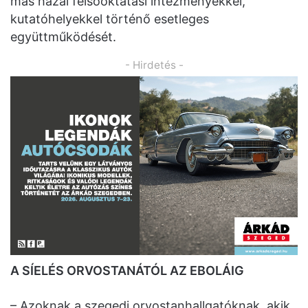
más hazai felsőoktatási intézményekkel,
kutatóhelyekkel történő esetleges
együttműködését.
- Hirdetés -
A SÍELÉS ORVOSTANÁTÓL AZ EBOLÁIG
– Azoknak a szegedi orvostanhallgatóknak, akik