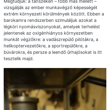
Megtudjuk: a tanszéken – több más mellett –
vizsgálják az ember munkavégző képességét
extrém környezeti körülmények között. Ebben a
barokamra rendszerben szimuláljuk azokat a
légköri nyomásviszonyokat, amelyek terhelést
jelentenek az oxigénhiányos környezetben
munkát végzőkre: a vadászrepülő pilótákra, a
helikoptervezetőkre, a sportrepülőkre, a
búvárokra, és persze a leendő űrhajósokat is itt
tesztelik majd.