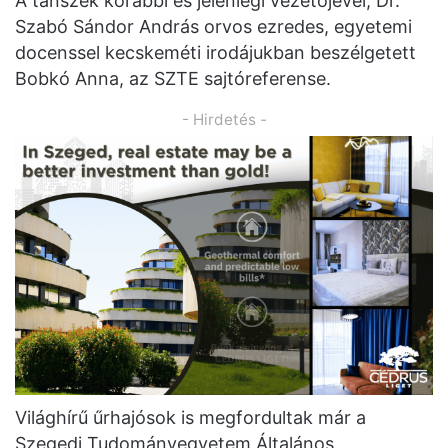
A tanszék korábbi és jelenlegi vezetőjével, Dr.
Szabó Sándor András orvos ezredes, egyetemi
docenssel kecskeméti irodájukban beszélgetett
Bobkó Anna, az SZTE sajtóreferense.
- Hirdetés -
Világhírű űrhajósok is megfordultak már a
Szegedi Tudományegyetem Általános