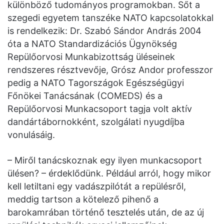
különböző tudományos programokban. Sőt a
szegedi egyetem tanszéke NATO kapcsolatokkal
is rendelkezik: Dr. Szabó Sándor András 2004
óta a NATO Standardizációs Ügynökség
Repülőorvosi Munkabizottság üléseinek
rendszeres résztvevője, Grósz Andor professzor
pedig a NATO Tagországok Egészségügyi
Főnökei Tanácsának (COMEDS) és a
Repülőorvosi Munkacsoport tagja volt aktív
dandártábornokként, szolgálati nyugdíjba
vonulásáig.
– Miről tanácskoznak egy ilyen munkacsoport
ülésen? – érdeklődünk. Például arról, hogy mikor
kell letiltani egy vadászpilótát a repülésről,
meddig tartson a kötelező pihenő a
barokamrában történő tesztelés után, de az új