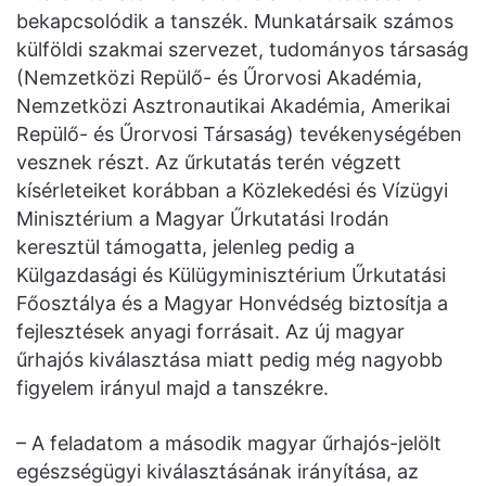
bekapcsolódik a tanszék. Munkatársaik számos
külföldi szakmai szervezet, tudományos társaság
(Nemzetközi Repülő- és Űrorvosi Akadémia,
Nemzetközi Asztronautikai Akadémia, Amerikai
Repülő- és Űrorvosi Társaság) tevékenységében
vesznek részt. Az űrkutatás terén végzett
kísérleteiket korábban a Közlekedési és Vízügyi
Minisztérium a Magyar Űrkutatási Irodán
keresztül támogatta, jelenleg pedig a
Külgazdasági és Külügyminisztérium Űrkutatási
Főosztálya és a Magyar Honvédség biztosítja a
fejlesztések anyagi forrásait. Az új magyar
űrhajós kiválasztása miatt pedig még nagyobb
figyelem irányul majd a tanszékre.
– A feladatom a második magyar űrhajós-jelölt
egészségügyi kiválasztásának irányítása, az