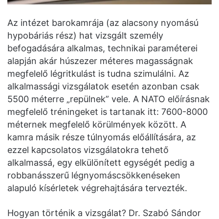
Az intézet barokamrája (az alacsony nyomású
hypobáriás rész) hat vizsgált személy
befogadására alkalmas, technikai paraméterei
alapján akár húszezer méteres magasságnak
megfelelő légritkulást is tudna szimulálni. Az
alkalmassági vizsgálatok esetén azonban csak
5500 méterre „repülnek” vele. A NATO előírásnak
megfelelő tréningeket is tartanak itt: 7600-8000
méternek megfelelő körülmények között. A
kamra másik része túlnyomás előállítására, az
ezzel kapcsolatos vizsgálatokra tehető
alkalmassá, egy elkülönített egységét pedig a
robbanásszerű légnyomáscsökkenéseken
alapuló kísérletek végrehajtására tervezték.
Hogyan történik a vizsgálat? Dr. Szabó Sándor