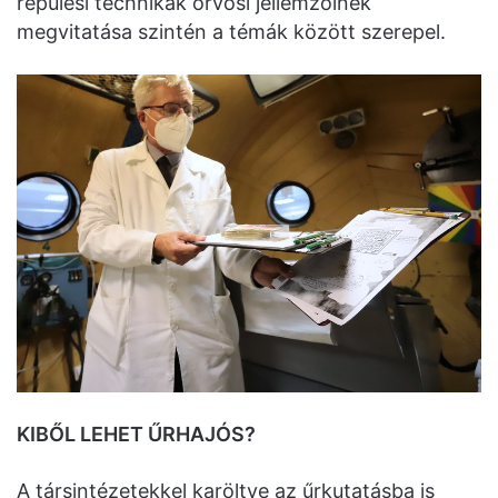
repülési technikák orvosi jellemzőinek
megvitatása szintén a témák között szerepel.
KIBŐL LEHET ŰRHAJÓS?
A társintézetekkel karöltve az űrkutatásba is