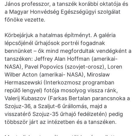
János professzor, a tanszék korábbi oktatója és
a Magyar Honvédség Egészségügyi szolgálat
főnöke vezette.
Körbejárjuk a hatalmas építményt. A galéria
lépcsőjénél űrhajósok portréi fogadnak
bennünket – ők mind megfordultak vendégként a
tanszéken: Jeffrey Alan Hoffman (amerikai-
NASA), Pavel Popovics (szovjet-orosz), Loren
Wilber Acton (amerikai- NASA), Miroslaw
Hermaszewski (Interkozmosz programban
repülő lengyel) fotója mosolyog vissza ránk,
Valerij Kubaszov (Farkas Bertalan parancsnoka a
Szojuz-36, a Szaljut-6 űrállomás, majd a
visszatérő Szojuz-35 űrhajó fedélzetén) pedig
többször járt az intézetben és a tanszéken.