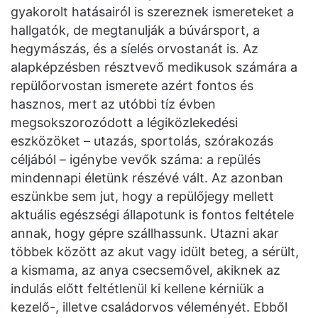
gyakorolt hatásairól is szereznek ismereteket a
hallgatók, de megtanulják a búvársport, a
hegymászás, és a síelés orvostanát is. Az
alapképzésben résztvevő medikusok számára a
repülőorvostan ismerete azért fontos és
hasznos, mert az utóbbi tíz évben
megsokszorozódott a légiközlekedési
eszközöket – utazás, sportolás, szórakozás
céljából – igénybe vevők száma: a repülés
mindennapi életünk részévé vált. Az azonban
eszünkbe sem jut, hogy a repülőjegy mellett
aktuális egészségi állapotunk is fontos feltétele
annak, hogy gépre szállhassunk. Utazni akar
többek között az akut vagy idült beteg, a sérült,
a kismama, az anya csecsemővel, akiknek az
indulás előtt feltétlenül ki kellene kérniük a
kezelő-, illetve családorvos véleményét. Ebből