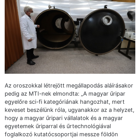
Az oroszokkal létrejött megállapodás aláírásakor
pedig az MTI-nek elmondta: „A magyar űripar
egyelőre sci-fi kategóriának hangozhat, mert
keveset beszélünk róla, ugyanakkor az a helyzet,
hogy a magyar űripari vállalatok és a magyar
egyetemek űriparral és űrtechnológiával
foglalkozó kutatócsoportjai messze földön