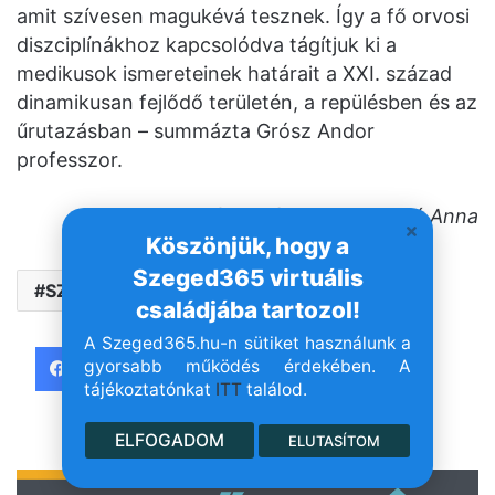
amit szívesen magukévá tesznek. Így a fő orvosi
diszciplínákhoz kapcsolódva tágítjuk ki a
medikusok ismereteinek határait a XXI. század
dinamikusan fejlődő területén, a repülésben és az
űrutazásban – summázta Grósz Andor
professzor.
Forrás/Fotó: SZTE – Bobkó Anna
Köszönjük, hogy a
Szeged365 virtuális
SZTE
űr
családjába tartozol!
A Szeged365.hu-n sütiket használunk a
Facebook
Twitter
Messenger
gyorsabb működés érdekében. A
tájékoztatónkat
ITT
találod.
ELFOGADOM
ELUTASÍTOM
- Hirdetés -