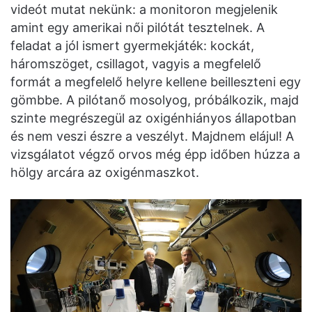
videót mutat nekünk: a monitoron megjelenik
amint egy amerikai női pilótát tesztelnek. A
feladat a jól ismert gyermekjáték: kockát,
háromszöget, csillagot, vagyis a megfelelő
formát a megfelelő helyre kellene beilleszteni egy
gömbbe. A pilótanő mosolyog, próbálkozik, majd
szinte megrészegül az oxigénhiányos állapotban
és nem veszi észre a veszélyt. Majdnem elájul! A
vizsgálatot végző orvos még épp időben húzza a
hölgy arcára az oxigénmaszkot.