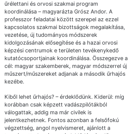
űrélettani és orvosi szakmai program
koordinálása – magyarázta Grósz Andor. A
professzor feladatai között szerepel az ezzel
kapcsolatos szakmai bizottságok megalakítása,
vezetése, új tudományos módszerek
kidolgozásának elősegítése és a hazai orvosi
képzési centrumok e területen tevékenykedő
kutatócsoportjainak koordinálása. Összegezve a
cél: magyar szakemberek, magyar módszerrel új
műszert/műszereket adjanak a második űrhajós
kezébe.
Kiből lehet űrhajós? – érdeklődünk. Kiderül: míg
korábban csak képzett vadászpilótákból
válogattak, addig ma már civilek is
jelentkezhetnek. Fontos azonban a felsőfokú
végzettség, angol nyelvismeret, ajánlott a