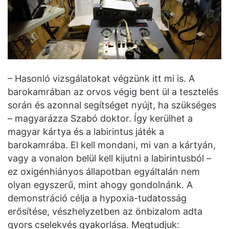
– Hasonló vizsgálatokat végzünk itt mi is. A
barokamrában az orvos végig bent ül a tesztelés
során és azonnal segítséget nyújt, ha szükséges
– magyarázza Szabó doktor. Így kerülhet a
magyar kártya és a labirintus játék a
barokamrába. El kell mondani, mi van a kártyán,
vagy a vonalon belül kell kijutni a labirintusból –
ez oxigénhiányos állapotban egyáltalán nem
olyan egyszerű, mint ahogy gondolnánk. A
demonstráció célja a hypoxia-tudatosság
erősítése, vészhelyzetben az önbizalom adta
gyors cselekvés gyakorlása. Megtudjuk: