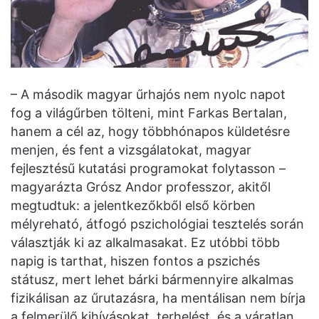
– A második magyar űrhajós nem nyolc napot
fog a világűrben tölteni, mint Farkas Bertalan,
hanem a cél az, hogy többhónapos küldetésre
menjen, és fent a vizsgálatokat, magyar
fejlesztésű kutatási programokat folytasson –
magyarázta Grósz Andor professzor, akitől
megtudtuk: a jelentkezőkből első körben
mélyreható, átfogó pszichológiai tesztelés során
választják ki az alkalmasakat. Ez utóbbi több
napig is tarthat, hiszen fontos a pszichés
státusz, mert lehet bárki bármennyire alkalmas
fizikálisan az űrutazásra, ha mentálisan nem bírja
a felmerülő kihívásokat, terhelést, és a váratlan