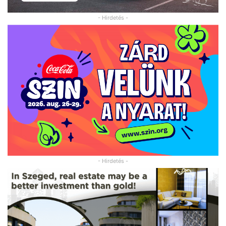
- Hirdetés -
- Hirdetés -