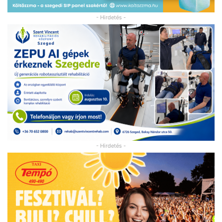
- Hirdetés -
- Hirdetés -