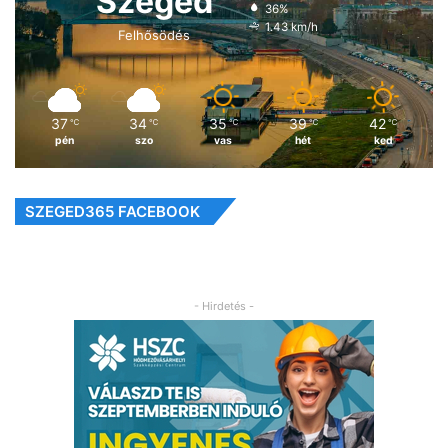
Szeged
36%
1.43 km/h
Felhősödés
37
34
35
39
42
℃
℃
℃
℃
℃
pén
szo
vas
hét
ked
SZEGED365 FACEBOOK
- Hirdetés -