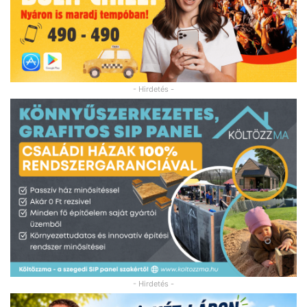
- Hirdetés -
- Hirdetés -