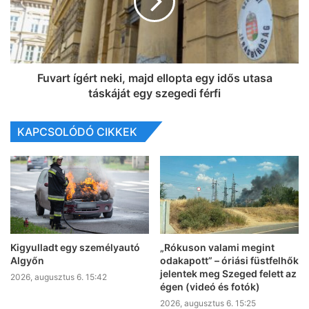
Fuvart ígért neki, majd ellopta egy idős utasa
táskáját egy szegedi férfi
KAPCSOLÓDÓ CIKKEK
Kigyulladt egy személyautó
„Rókuson valami megint
Algyőn
odakapott” – óriási füstfelhők
jelentek meg Szeged felett az
2026, augusztus 6. 15:42
égen (videó és fotók)
2026, augusztus 6. 15:25