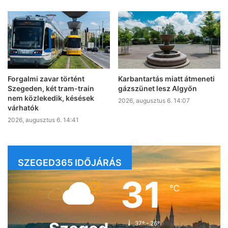
Forgalmi zavar történt
Karbantartás miatt átmeneti
Szegeden, két tram-train
gázszünet lesz Algyőn
nem közlekedik, késések
2026, augusztus 6. 14:07
várhatók
2026, augusztus 6. 14:41
SZEGED365 IDŐJÁRÁS
31
℃
37º - 26º