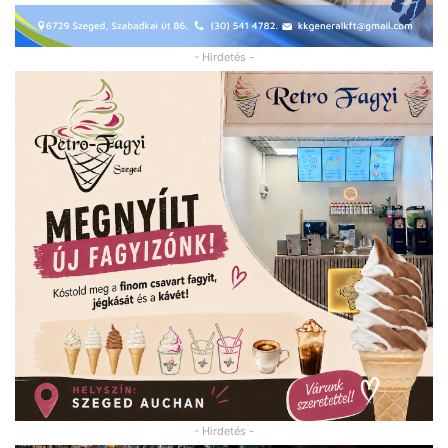
- Hirdetés -
- Hirdetés -