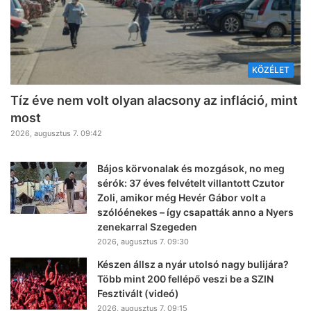
KÖZÉLET
Tíz éve nem volt olyan alacsony az infláció, mint
most
2026, augusztus 7. 09:42
Bájos körvonalak és mozgások, no meg
sérók: 37 éves felvételt villantott Czutor
Zoli, amikor még Hevér Gábor volt a
szólóénekes – így csapatták anno a Nyers
zenekarral Szegeden
2026, augusztus 7. 09:30
Készen állsz a nyár utolsó nagy bulijára?
Több mint 200 fellépő veszi be a SZIN
Fesztivált (videó)
2026, augusztus 7. 09:15