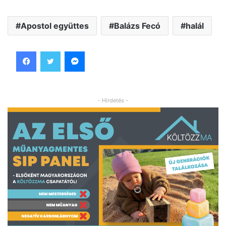
Apostol együttes
Balázs Fecó
halál
Facebook
Twitter
Messenger
- Hirdetés -