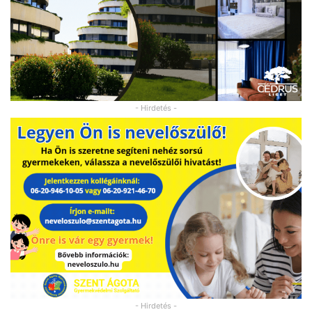
- Hirdetés -
- Hirdetés -