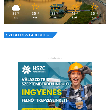
33
35
38
41
35
℃
℃
℃
℃
℃
szo
vas
hét
ked
sze
SZEGED365 FACEBOOK
- Hirdetés -