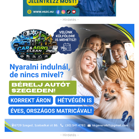
- Hirdetés -
- Hirdetés -