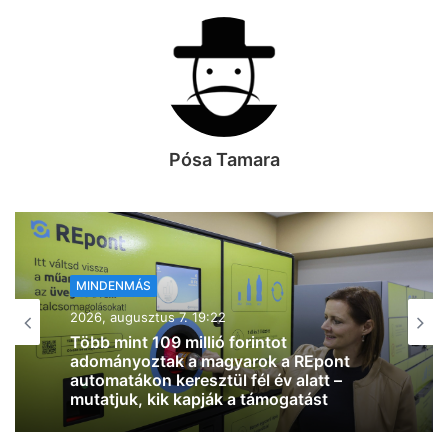
Pósa Tamara
MINDENMÁS
2026, augusztus 7. 18:01
Szombatra tényleg mérséklődik a
hőmérséklet, már “csak” 32 fok lesz
Szegeden