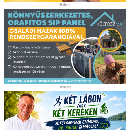
- Hirdetés -
- Hirdetés -