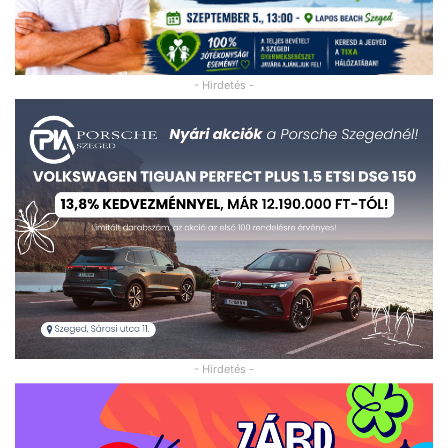
- Hirdetés -
- Hirdetés -