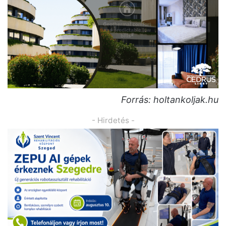
Forrás: holtankoljak.hu
- Hirdetés -