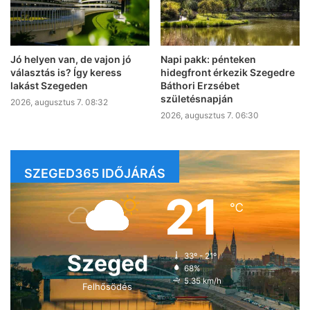
Jó helyen van, de vajon jó
Napi pakk: pénteken
választás is? Így keress
hidegfront érkezik Szegedre
lakást Szegeden
Báthori Erzsébet
születésnapján
2026, augusztus 7. 08:32
2026, augusztus 7. 06:30
SZEGED365 IDŐJÁRÁS
21
℃
Szeged
33º - 21º
68%
5.35 km/h
Felhősödés