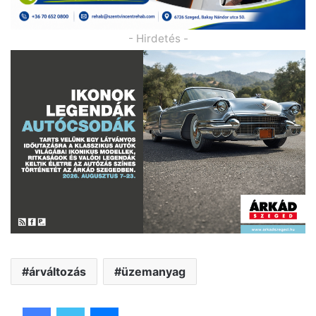
- Hirdetés -
árváltozás
üzemanyag
Facebook
Twitter
Messenger