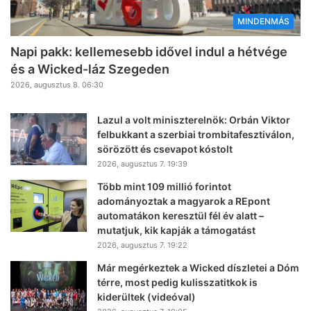
MINDENMÁS
Napi pakk: kellemesebb idővel indul a hétvége
és a Wicked-láz Szegeden
2026, augusztus 8. 06:30
Lazul a volt miniszterelnök: Orbán Viktor
felbukkant a szerbiai trombitafesztiválon,
sörözött és csevapot kóstolt
2026, augusztus 7. 19:39
Több mint 109 millió forintot
adományoztak a magyarok a REpont
automatákon keresztül fél év alatt –
mutatjuk, kik kapják a támogatást
2026, augusztus 7. 19:22
Már megérkeztek a Wicked díszletei a Dóm
térre, most pedig kulisszatitkok is
kiderültek (videóval)