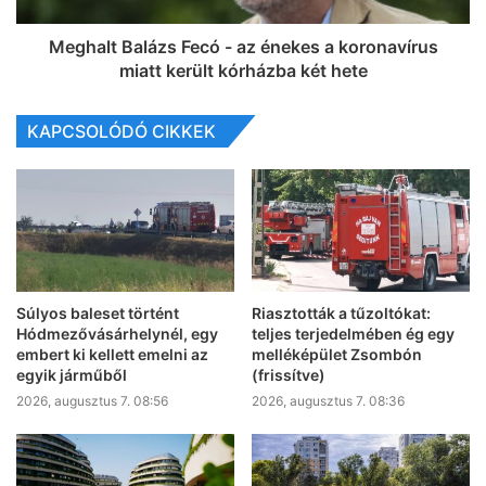
Meghalt Balázs Fecó - az énekes a koronavírus
miatt került kórházba két hete
KAPCSOLÓDÓ CIKKEK
Súlyos baleset történt
Riasztották a tűzoltókat:
Hódmezővásárhelynél, egy
teljes terjedelmében ég egy
embert ki kellett emelni az
melléképület Zsombón
egyik járműből
(frissítve)
2026, augusztus 7. 08:56
2026, augusztus 7. 08:36