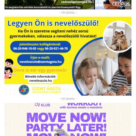
- Hirdetés -
- Hirdetés -