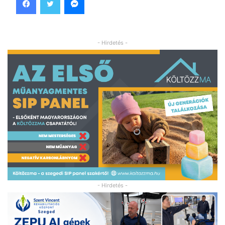
- Hirdetés -
- Hirdetés -