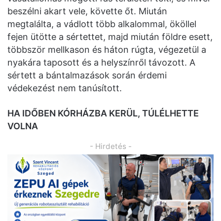
beszélni akart vele, követte őt. Miután
megtalálta, a vádlott több alkalommal, ököllel
fejen ütötte a sértettet, majd miután földre esett,
többször mellkason és háton rúgta, végezetül a
nyakára taposott és a helyszínről távozott. A
sértett a bántalmazások során érdemi
védekezést nem tanúsított.
HA IDŐBEN KÓRHÁZBA KERÜL, TÚLÉLHETTE
VOLNA
- Hirdetés -