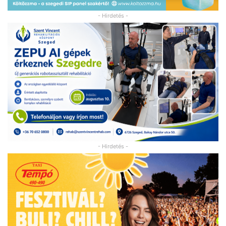
- Hirdetés -
- Hirdetés -