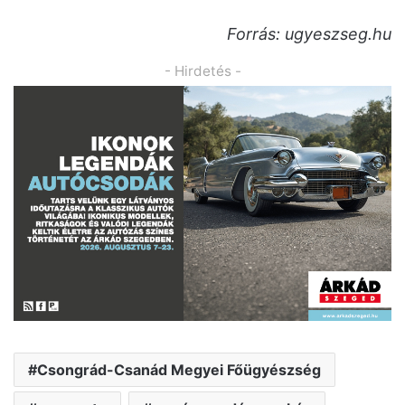
Forrás: ugyeszseg.hu
- Hirdetés -
Csongrád-Csanád Megyei Főügyészség