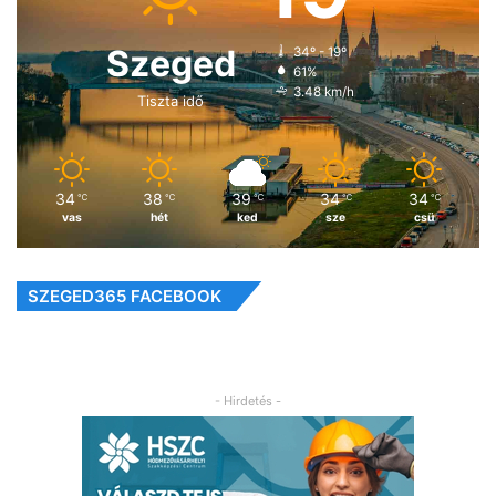
Szeged
34º - 19º
61%
3.48 km/h
Tiszta idő
34
38
39
34
34
℃
℃
℃
℃
℃
vas
hét
ked
sze
csü
SZEGED365 FACEBOOK
- Hirdetés -