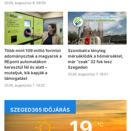
2026, augusztus 8. 09:56
Több mint 109 millió forintot
Szombatra tényleg
adományoztak a magyarok a
mérséklődik a hőmérséklet,
REpont automatákon
már “csak” 32 fok lesz
keresztül fél év alatt –
Szegeden
mutatjuk, kik kapják a
2026, augusztus 7. 18:01
támogatást
2026, augusztus 7. 19:22
SZEGED365 IDŐJÁRÁS
19
℃