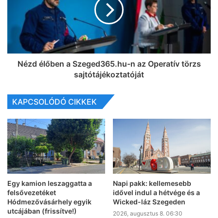
Nézd élőben a Szeged365.hu-n az Operatív törzs
sajtótájékoztatóját
KAPCSOLÓDÓ CIKKEK
Egy kamion leszaggatta a
Napi pakk: kellemesebb
felsővezetéket
idővel indul a hétvége és a
Hódmezővásárhely egyik
Wicked-láz Szegeden
utcájában (frissítve!)
2026, augusztus 8. 06:30