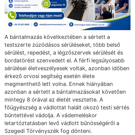
A bántalmazás következtében a sértett a
testszerte zúzódásos sérüléseket, több belső
sérülést, repedést, a légzőszervek sérülését és
bordatörést szenvedett el. A férfi legsúlyosabb
sérülései életveszélyesek voltak, azonban időben
érkező orvosi segítség esetén élete
megmenthető lett volna. Ennek hiányában
azonban a sértett a bántalmazásokat követően
mintegy 8 órával az életét vesztette. A
főügyészség a vádlottat halált okozó testi sértés
bűntettével vádolja. A vádemeléskor
letartóztatásban levő vádlott bűnösségéről a
Szegedi Törvényszék fog dönteni.