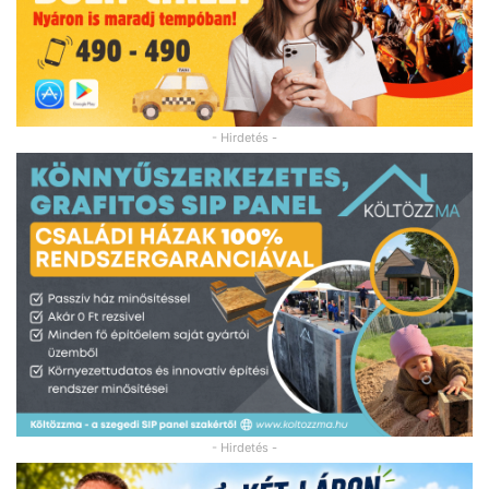
- Hirdetés -
- Hirdetés -