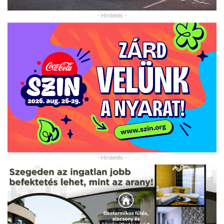
- Hirdetés -
- Hirdetés -