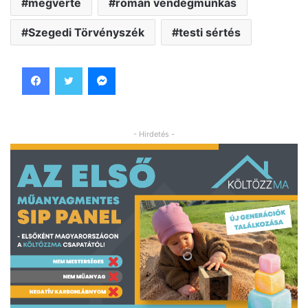
megverte
román vendégmunkás
Szegedi Törvényszék
testi sértés
Facebook
Twitter
Messenger
- Hirdetés -