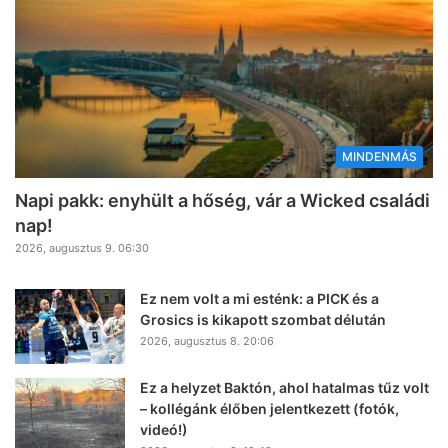
MINDENMÁS
Napi pakk: enyhült a hőség, vár a Wicked családi
nap!
2026, augusztus 9. 06:30
Ez nem volt a mi esténk: a PICK és a
Grosics is kikapott szombat délután
2026, augusztus 8. 20:06
Ez a helyzet Baktón, ahol hatalmas tűz volt
– kollégánk élőben jelentkezett (fotók,
videó!)