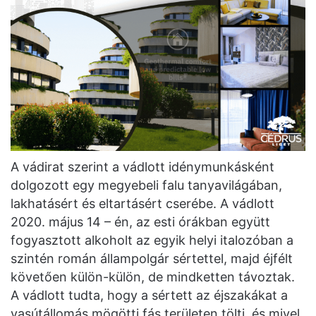
A vádirat szerint a vádlott idénymunkásként
dolgozott egy megyebeli falu tanyavilágában,
lakhatásért és eltartásért cserébe. A vádlott
2020. május 14 – én, az esti órákban együtt
fogyasztott alkoholt az egyik helyi italozóban a
szintén román állampolgár sértettel, majd éjfélt
követően külön-külön, de mindketten távoztak.
A vádlott tudta, hogy a sértett az éjszakákat a
vasútállomás mögötti fás területen tölti, és mivel