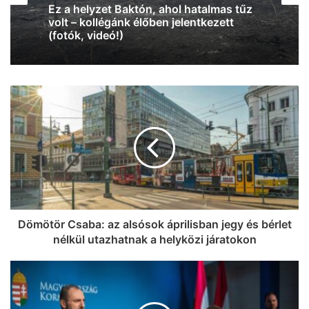
Vasárnap újra belehúz a meleg, 34 fok
lesz
Dömötör Csaba: az alsósok áprilisban jegy és bérlet
nélkül utazhatnak a helyközi járatokon