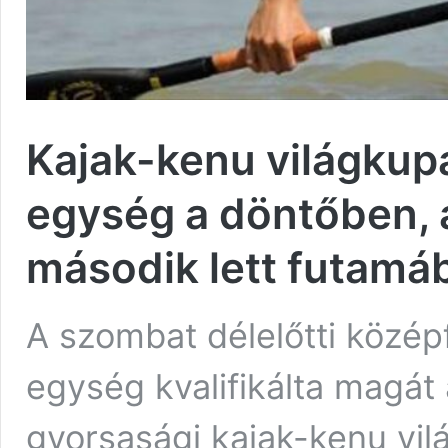
Kajak-kenu világkup
egység a döntőben, 
második lett futamá
A szombat délelőtti közé
egység kvalifikálta magát
gyorsasági kajak-kenu vil