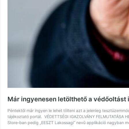
Már ingyenesen letölthető a védőoltást
Péntektől már ingyen le lehet tölteni azt a jelenleg tesztüzemmó
tájékoztató portál. VÉDETTSÉGI IGAZOLVÁNY FELMUTATÁSA H
Store-ban pedig „EESZT Lakossagi” nevű applikáció nagyban 