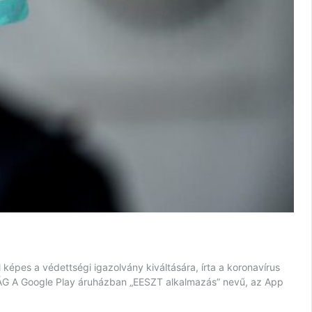
képes a védettségi igazolvány kiváltására, írta a koronavírus
 Google Play áruházban „EESZT alkalmazás” nevű, az App