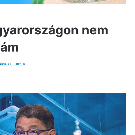
gyarországon nem
lám
június 6. 08:54