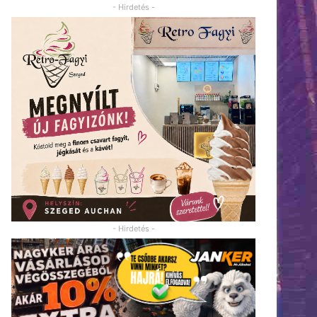
- Hirdetés -
- Hirdetés -