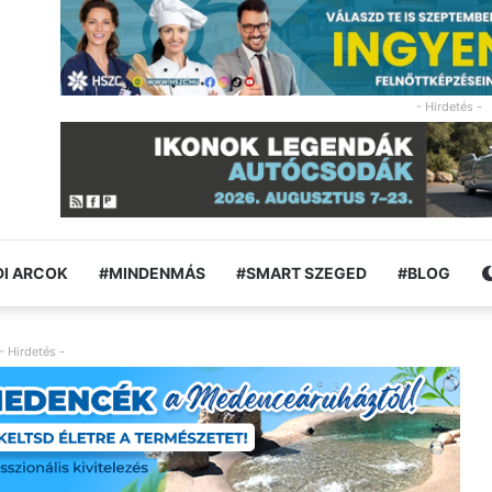
- Hirdetés -
I ARCOK
#MINDENMÁS
#SMART SZEGED
#BLOG
- Hirdetés -