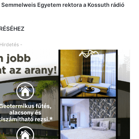
a Semmelweis Egyetem rektora a Kossuth rádió
ÉRÉSÉHEZ
 Hirdetés -