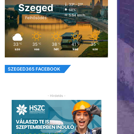
Szeged
33º - 21º
68%
5.54 km/h
Felhősödés
33
35
38
41
35
℃
℃
℃
℃
℃
szo
vas
hét
ked
sze
SZEGED365 FACEBOOK
- Hirdetés -