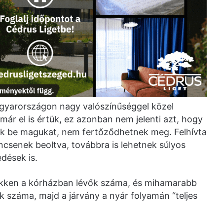
agyarországon nagy valószínűséggel közel
ár el is értük, ez azonban nem jelenti azt, hogy
ák be magukat, nem fertőződhetnek meg. Felhívta
incsenek beoltva, továbbra is lehetnek súlyos
dések is.
ökken a kórházban lévők száma, és mihamarabb
 száma, majd a járvány a nyár folyamán “teljes