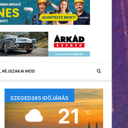
Keresés:
#ÉJSZAKAI MÓD
SZEGED365 IDŐJÁRÁS
21
℃