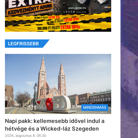
LEGFRISSEBB
MINDENMÁS
Napi pakk: kellemesebb idővel indul a
hétvége és a Wicked-láz Szegeden
2026, augusztus 8. 06:30