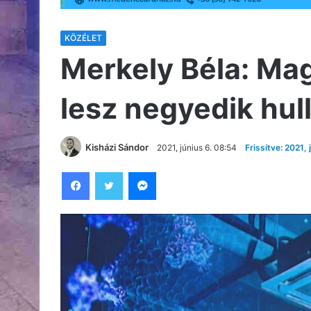
KÖZÉLET
Merkely Béla: Ma
lesz negyedik hul
Kisházi Sándor
2021, június 6. 08:54
Frissítve: 2021, 
Facebook
Twitter
Messenger