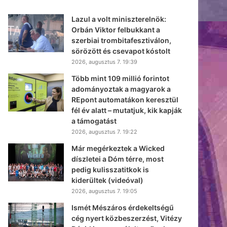
Lazul a volt miniszterelnök:
Orbán Viktor felbukkant a
szerbiai trombitafesztiválon,
sörözött és csevapot kóstolt
2026, augusztus 7. 19:39
Több mint 109 millió forintot
adományoztak a magyarok a
REpont automatákon keresztül
fél év alatt – mutatjuk, kik kapják
a támogatást
2026, augusztus 7. 19:22
Már megérkeztek a Wicked
díszletei a Dóm térre, most
pedig kulisszatitkok is
kiderültek (videóval)
2026, augusztus 7. 19:05
Ismét Mészáros érdekeltségű
cég nyert közbeszerzést, Vitézy