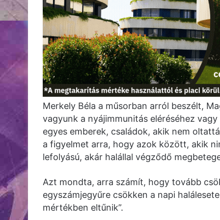
Merkely Béla a műsorban arról beszélt, M
vagyunk a nyájimmunitás eléréséhez vagy m
egyes emberek, családok, akik nem oltatt
a figyelmet arra, hogy azok között, akik n
lefolyású, akár halállal végződő megbetege
Azt mondta, arra számít, hogy tovább cs
egyszámjegyűre csökken a napi halálesetek
mértékben eltűnik”.