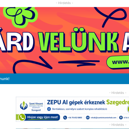
- Hirdetés -
ánunk!
- Hirdetés -
- Hirdetés -