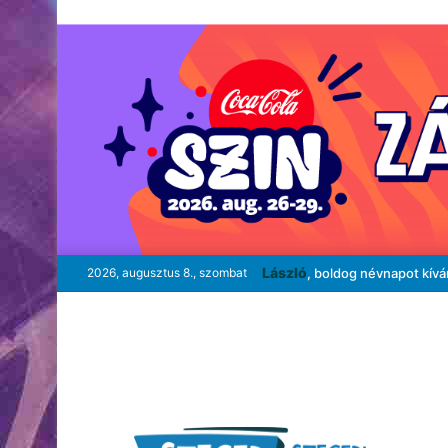
László
2026, augusztus 8., szombat
, boldog névnapot kív