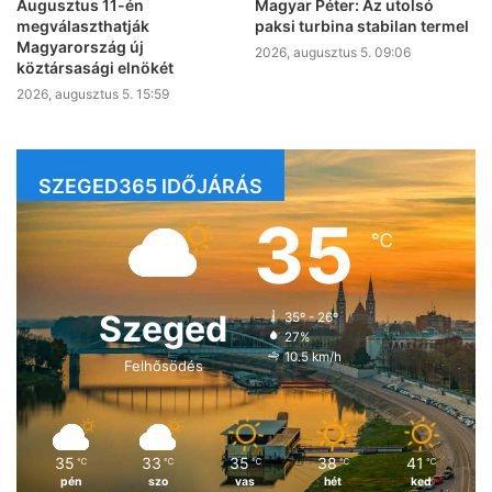
Augusztus 11-én
Magyar Péter: Az utolsó
megválaszthatják
paksi turbina stabilan termel
Magyarország új
2026, augusztus 5. 09:06
köztársasági elnökét
2026, augusztus 5. 15:59
SZEGED365 IDŐJÁRÁS
35
℃
Szeged
35º - 26º
27%
10.5 km/h
Felhősödés
35
33
35
38
41
℃
℃
℃
℃
℃
pén
szo
vas
hét
ked