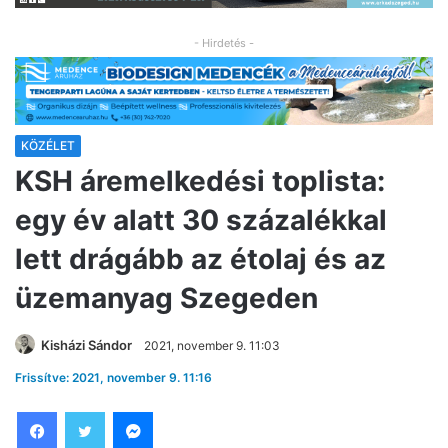
- Hirdetés -
KÖZÉLET
KSH áremelkedési toplista:
egy év alatt 30 százalékkal
lett drágább az étolaj és az
üzemanyag Szegeden
Kisházi Sándor
2021, november 9. 11:03
Frissítve: 2021, november 9. 11:16
Facebook
Twitter
Messenger