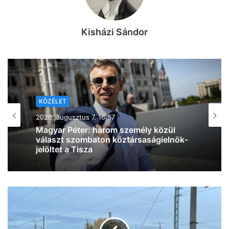
Kisházi Sándor
KÖZÉLET
2026, augusztus 7. 15:00
Szíjjártó Péter BYD-ügyét már a
Budapesti Rendőr-főkapitányság
vizsgálja