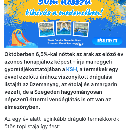
Októberben 6,5%-kal nőttek az árak az előző év
azonos hónapjához képest – írja ma reggeli
gyorstájékoztatójában a
KSH
, a termékek egy
évvel ezelőtti árához viszonyított drágulási
listáját az üzemanyag, az étolaj és a margarin
vezeti, de a Szegeden hagyományosan
népszerű éttermi vendéglátás is ott van az
élmezőnyben.
Az egy év alatt leginkább dráguló termékkörök
ötös toplistája így fest: