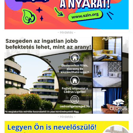
- Hirdetés -
- Hirdetés -