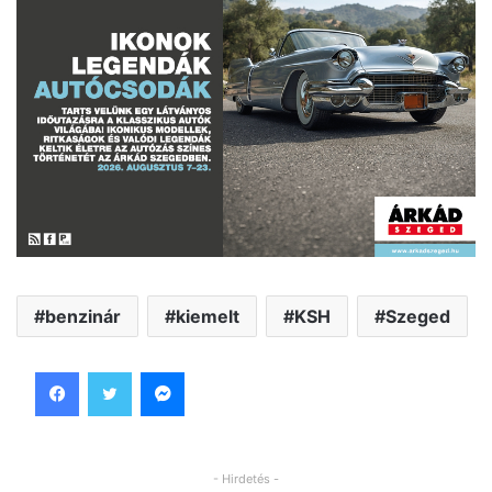
benzinár
kiemelt
KSH
Szeged
Facebook
Twitter
Messenger
- Hirdetés -