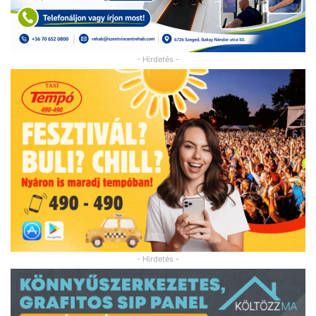
- Hirdetés -
- Hirdetés -