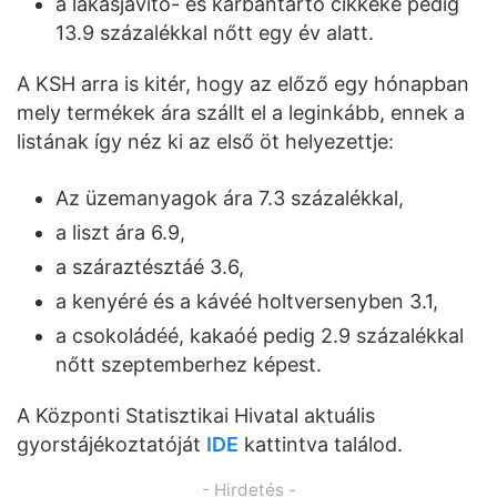
a lakásjavító- és karbantartó cikkeké pedig
13.9 százalékkal nőtt egy év alatt.
A KSH arra is kitér, hogy az előző egy hónapban
mely termékek ára szállt el a leginkább, ennek a
listának így néz ki az első öt helyezettje:
Az üzemanyagok ára 7.3 százalékkal,
a liszt ára 6.9,
a száraztésztáé 3.6,
a kenyéré és a kávéé holtversenyben 3.1,
a csokoládéé, kakaóé pedig 2.9 százalékkal
nőtt szeptemberhez képest.
A Központi Statisztikai Hivatal aktuális
gyorstájékoztatóját
IDE
kattintva találod.
- Hirdetés -