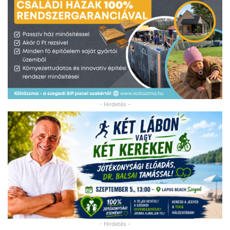
- Hirdetés -
- Hirdetés -