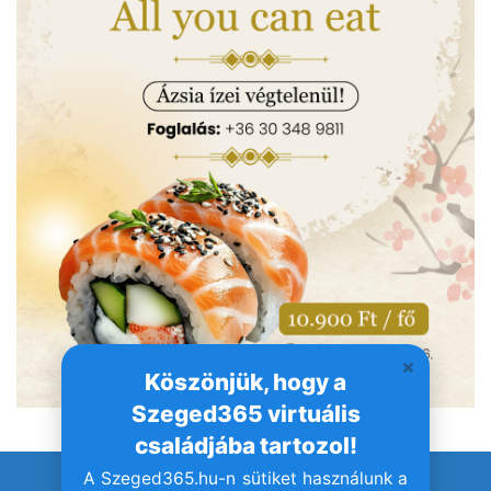
Köszönjük, hogy a
Szeged365 virtuális
családjába tartozol!
A Szeged365.hu-n sütiket használunk a
© Szeged365.hu I Minden jog fenntartva!