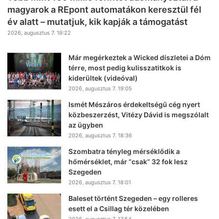
magyarok a REpont automatákon keresztül fél
év alatt – mutatjuk, kik kapják a támogatást
2026, augusztus 7. 19:22
Már megérkeztek a Wicked díszletei a Dóm
térre, most pedig kulisszatitkok is
kiderültek (videóval)
2026, augusztus 7. 19:05
Ismét Mészáros érdekeltségű cég nyert
közbeszerzést, Vitézy Dávid is megszólalt
az ügyben
2026, augusztus 7. 18:36
Szombatra tényleg mérséklődik a
hőmérséklet, már “csak” 32 fok lesz
Szegeden
2026, augusztus 7. 18:01
Baleset történt Szegeden – egy rolleres
esett el a Csillag tér közelében
2026, augusztus 7. 17:54