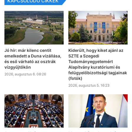
KAPCSOLÓDÓ CIKKEK
Jó hír: már kilenc centit
Kiderült, hogy kiket ajánl az
emelkedett a Duna vízállása,
SZTE a Szegedi
és eső várható az osztrák
Tudományegyetemért
vízgyűjtőkön
Alapítvány kuratóriumi és
felügyelőbizottsági tagjainak
2026, augusztus 6. 08:26
(fotók)
2026, augusztus 5. 16:23