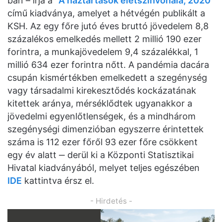
ban – írja a “
A háztartások életszínvonala, 2020
”
című kiadványa, amelyet a hétvégén publikált a
KSH. Az egy főre jutó éves bruttó jövedelem 8,8
százalékos emelkedés mellett 2 millió 190 ezer
forintra, a munkajövedelem 9,4 százalékkal, 1
millió 634 ezer forintra nőtt. A pandémia dacára
csupán kismértékben emelkedett a szegénység
vagy társadalmi kirekesztődés kockázatának
kitettek aránya, mérséklődtek ugyanakkor a
jövedelmi egyenlőtlenségek, és a mindhárom
szegénységi dimenzióban egyszerre érintettek
száma is 112 ezer főről 93 ezer főre csökkent
egy év alatt ‒ derül ki a Központi Statisztikai
Hivatal kiadványából, melyet teljes egészében
IDE
kattintva érsz el.
- Hirdetés -