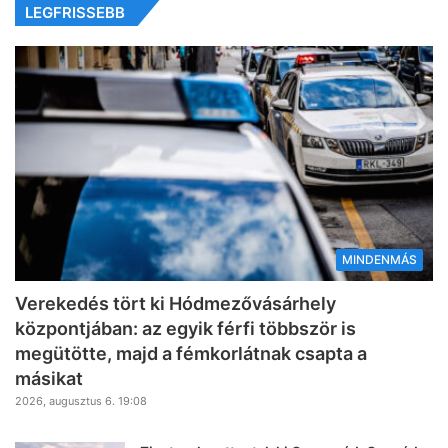
LEGFRISSEBB
MINDENMÁS
Verekedés tört ki Hódmezővásárhely
központjában: az egyik férfi többször is
megütötte, majd a fémkorlátnak csapta a
másikat
2026, augusztus 6. 19:08