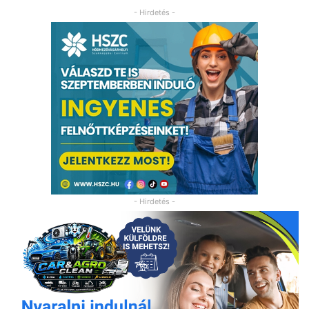
- Hirdetés -
- Hirdetés -