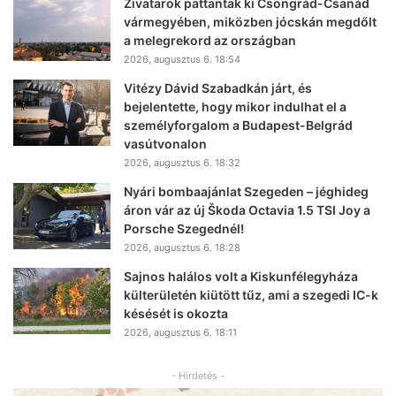
Zivatarok pattantak ki Csongrád-Csanád
vármegyében, miközben jócskán megdőlt
a melegrekord az országban
2026, augusztus 6. 18:54
Vitézy Dávid Szabadkán járt, és
bejelentette, hogy mikor indulhat el a
személyforgalom a Budapest-Belgrád
vasútvonalon
2026, augusztus 6. 18:32
Nyári bombaajánlat Szegeden – jéghideg
áron vár az új Škoda Octavia 1.5 TSI Joy a
Porsche Szegednél!
2026, augusztus 6. 18:28
Sajnos halálos volt a Kiskunfélegyháza
külterületén kiütött tűz, ami a szegedi IC-k
késését is okozta
2026, augusztus 6. 18:11
- Hirdetés -