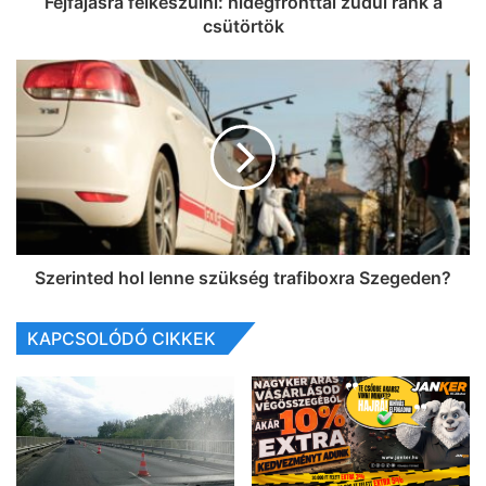
Fejfájásra felkészülni: hidegfronttal zúdul ránk a
csütörtök
Szerinted hol lenne szükség trafiboxra Szegeden?
KAPCSOLÓDÓ CIKKEK