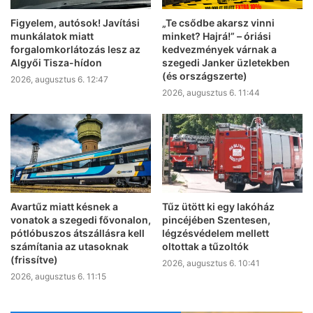
Figyelem, autósok! Javítási
„Te csődbe akarsz vinni
munkálatok miatt
minket? Hajrá!” – óriási
forgalomkorlátozás lesz az
kedvezmények várnak a
Algyői Tisza-hídon
szegedi Janker üzletekben
(és országszerte)
2026, augusztus 6. 12:47
2026, augusztus 6. 11:44
Avartűz miatt késnek a
Tűz ütött ki egy lakóház
vonatok a szegedi fővonalon,
pincéjében Szentesen,
pótlóbuszos átszállásra kell
légzésvédelem mellett
számítania az utasoknak
oltottak a tűzoltók
(frissítve)
2026, augusztus 6. 10:41
2026, augusztus 6. 11:15