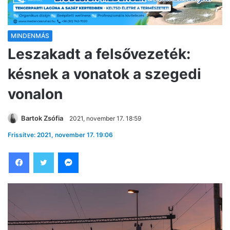
MINDENMÁS
Leszakadt a felsővezeték:
késnek a vonatok a szegedi
vonalon
Bartok Zsófia
2021, november 17. 18:59
Frissítve: 2021, november 17. 19:06
Facebook
Twitter
Messenger