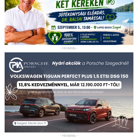
- Hirdetés -
- Hirdetés -