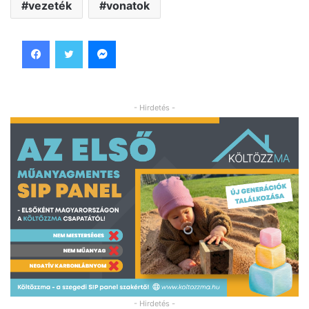
vezeték
vonatok
Facebook
Twitter
Messenger
- Hirdetés -
- Hirdetés -