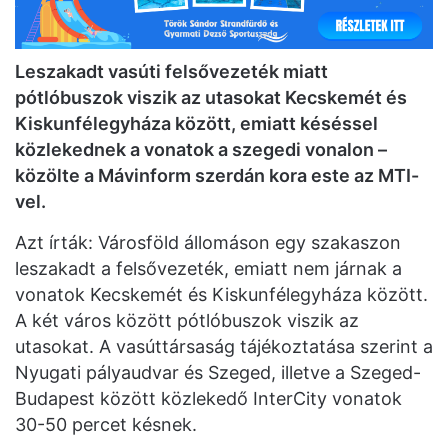
Leszakadt vasúti felsővezeték miatt
pótlóbuszok viszik az utasokat Kecskemét és
Kiskunfélegyháza között, emiatt késéssel
közlekednek a vonatok a szegedi vonalon –
közölte a Mávinform szerdán kora este az MTI-
vel.
Azt írták: Városföld állomáson egy szakaszon
leszakadt a felsővezeték, emiatt nem járnak a
vonatok Kecskemét és Kiskunfélegyháza között.
A két város között pótlóbuszok viszik az
utasokat. A vasúttársaság tájékoztatása szerint a
Nyugati pályaudvar és Szeged, illetve a Szeged-
Budapest között közlekedő InterCity vonatok
30-50 percet késnek.