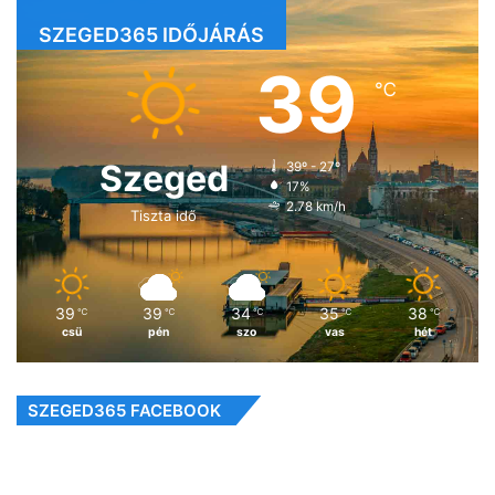
SZEGED365 IDŐJÁRÁS
39
℃
Szeged
39º - 27º
17%
2.78 km/h
Tiszta idő
39
39
34
35
38
℃
℃
℃
℃
℃
csü
pén
szo
vas
hét
SZEGED365 FACEBOOK