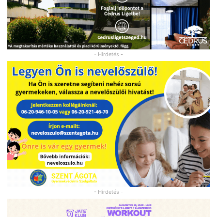
- Hirdetés -
- Hirdetés -