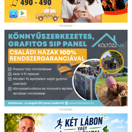
- Hirdetés -
- Hirdetés -