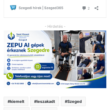
- Hirdetés -
kiemelt
leszakadt
Szeged