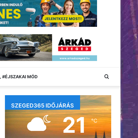
Keresés:
#ÉJSZAKAI MÓD
SZEGED365 IDŐJÁRÁS
21
℃