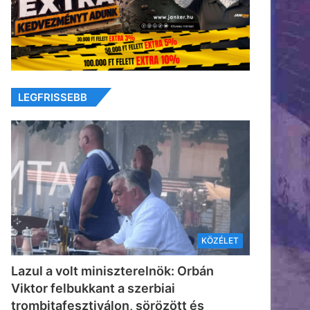
LEGFRISSEBB
KÖZÉLET
Lazul a volt miniszterelnök: Orbán
Viktor felbukkant a szerbiai
trombitafesztiválon, sörözött és