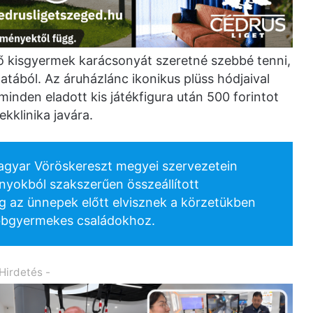
ző kisgyermek karácsonyát szeretné szebbé tenni,
atából. Az áruházlánc ikonikus plüss hódjaival
minden eladott kis játékfigura után 500 forintot
ekklinika javára.
agyar Vöröskereszt megyei szervezetein
nyokból szakszerűen összeállított
 az ünnepek előtt elvisznek a körzetükben
öbbgyermekes családokhoz.
 Hirdetés -