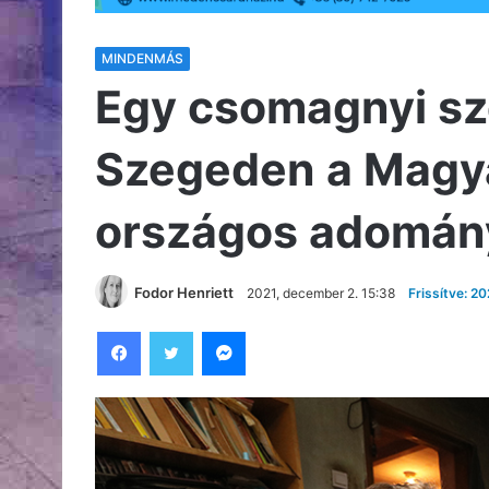
MINDENMÁS
Egy csomagnyi sze
Szegeden a Magya
országos adomán
Fodor Henriett
2021, december 2. 15:38
Frissítve: 2
Facebook
Twitter
Messenger