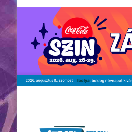
Ibolya
2026, augusztus 8., szombat
, boldog névnapot kívá