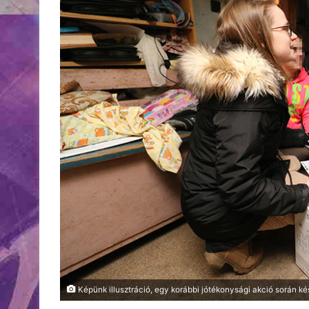
Képünk illusztráció, egy korábbi jótékonysági akció során ké