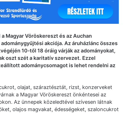
l a Magyar Vöröskereszt és az Auchan
adománygyűjtési akciója. Az áruházlánc összes
végéjén 10-től 18 óráig várják az adományokat,
 oszt szét a karitatív szervezet.
Ezzel
állított adománycsomagot is lehet rendelni az
 cukrot, olajat, száraztésztát, rizst, konzerveket
t várnak a Magyar Vöröskereszt önkéntesei az
okon. Az ünnepek közeledtével szívesen látnak
ket, olajos magvakat, édességeket, szaloncukrot