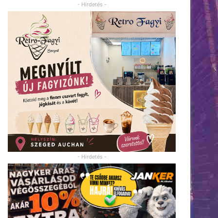
- Hirdetés -
- Hirdetés -