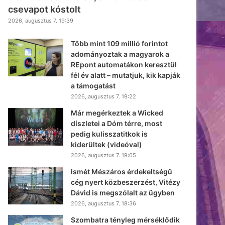
csevapot kóstolt
2026, augusztus 7. 19:39
Több mint 109 millió forintot
adományoztak a magyarok a
REpont automatákon keresztül
fél év alatt – mutatjuk, kik kapják
a támogatást
2026, augusztus 7. 19:22
Már megérkeztek a Wicked
díszletei a Dóm térre, most
pedig kulisszatitkok is
kiderültek (videóval)
2026, augusztus 7. 19:05
Ismét Mészáros érdekeltségű
cég nyert közbeszerzést, Vitézy
Dávid is megszólalt az ügyben
2026, augusztus 7. 18:36
Szombatra tényleg mérséklődik