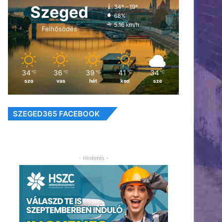
Szeged
34º - 19º
68%
5.16 km/h
Felhősödés
34
36
39
41
34
℃
℃
℃
℃
℃
szo
vas
hét
ked
sze
SZEGED365 FACEBOOK
- Hirdetés -