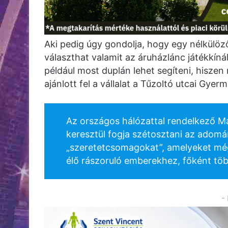
Aki pedig úgy gondolja, hogy egy nélkülö
választhat valamit az áruházlánc játékkínál
például most duplán lehet segíteni, hiszen 
ajánlott fel a vállalat a Tűzoltó utcai Gyerm
Az országos hálózattal rendelkező M
keresztül fogja szétosztani az adomá
„szeretetcsomagokat”, amelyeket még
élő rászoruló emberekhez, főként t
-