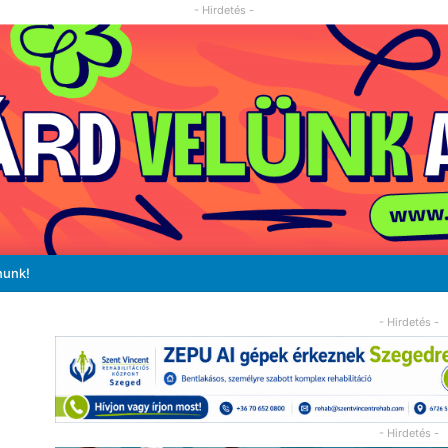
- Hirdetés -
nunk!
- Hirdetés -
- Hirdetés -