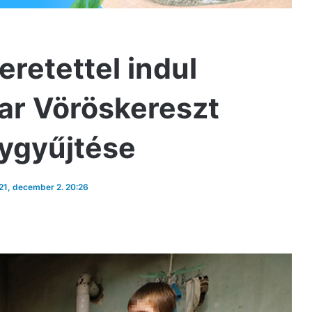
retettel indul
r Vöröskereszt
ygyűjtése
021, december 2. 20:26