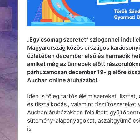
„
Egy csomag szeretet” szlogennel indul e
Magyarország közös országos karácsonyi 
üzletében december első és harmadik hét
amiket még az ünnepek előtt rászorulóknak
párhuzamosan december 19-ig előre össze
Auchan online áruházából.
Idén is főleg tartós élelmiszereket, lisztet,
és tisztálkodási, valamint tisztítószereke
Auchan áruházakban felállított gyűjtőpont
sütemény-alapanyagokat, aszaltgyümölcsö
is.