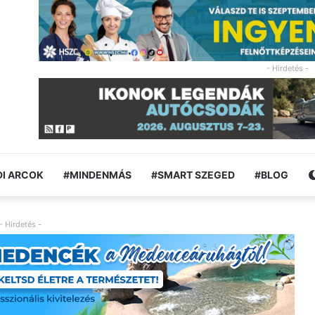
- Hirdetés -
I ARCOK
#MINDENMÁS
#SMART SZEGED
#BLOG
- Hirdetés -