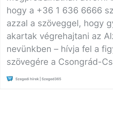
hogy a +36 1 636 6666 sz
azzal a szöveggel, hogy g
akartak végrehajtani az 
nevünkben – hívja fel a fi
szövegére a Csongrád-C
Szegedi hírek | Szeged365