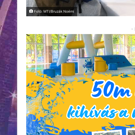
Fotó: MTI/Bruzák Noémi
-