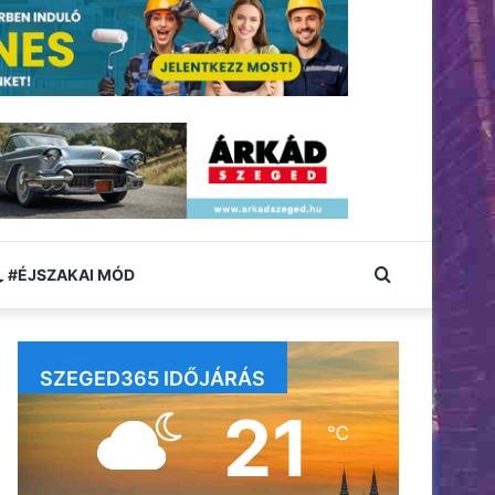
Keresés:
#ÉJSZAKAI MÓD
SZEGED365 IDŐJÁRÁS
21
℃