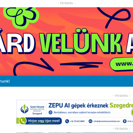
- Hirdetés -
ánunk!
- Hirdetés -
- Hirdetés -