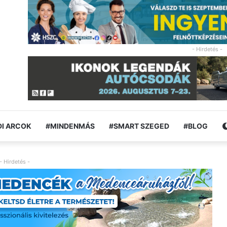
- Hirdetés -
I ARCOK
#MINDENMÁS
#SMART SZEGED
#BLOG
- Hirdetés -