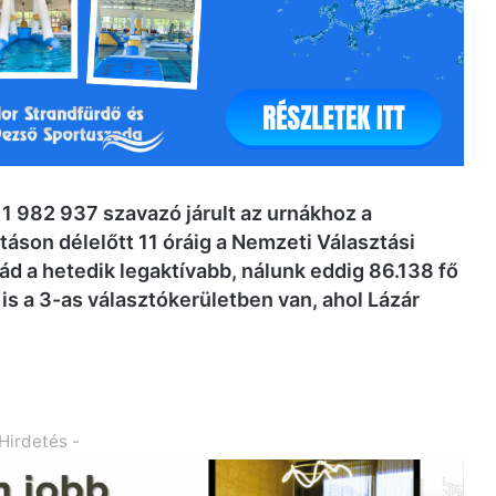
 1 982 937 szavazó járult az urnákhoz a
áson délelőtt 11 óráig a Nemzeti Választási
ád a hetedik legaktívabb, nálunk eddig 86.138 fő
is a 3-as választókerületben van, ahol Lázár
 Hirdetés -