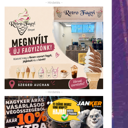
- Hirdetés -
- Hirdetés -