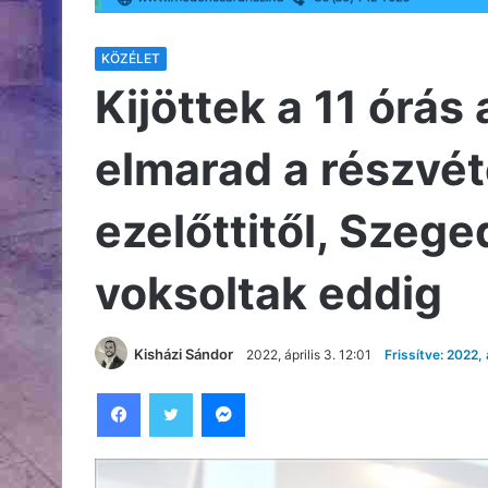
KÖZÉLET
Kijöttek a 11 órás
elmarad a részvét
ezelőttitől, Szeg
voksoltak eddig
Kisházi Sándor
2022, április 3. 12:01
Frissítve: 2022, 
Facebook
Twitter
Messenger