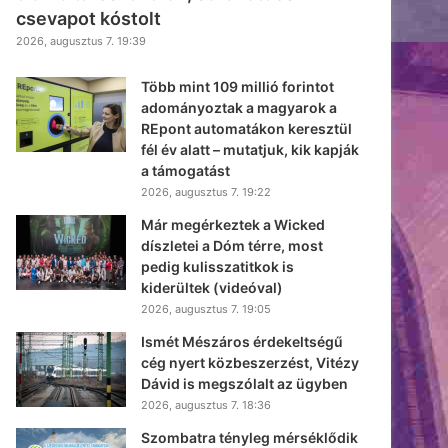
csevapot kóstolt
2026, augusztus 7. 19:39
Több mint 109 millió forintot
adományoztak a magyarok a
REpont automatákon keresztül
fél év alatt – mutatjuk, kik kapják
a támogatást
2026, augusztus 7. 19:22
Már megérkeztek a Wicked
díszletei a Dóm térre, most
pedig kulisszatitkok is
kiderültek (videóval)
2026, augusztus 7. 19:05
Ismét Mészáros érdekeltségű
cég nyert közbeszerzést, Vitézy
Dávid is megszólalt az ügyben
2026, augusztus 7. 18:36
Szombatra tényleg mérséklődik