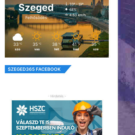
Szeged
33º - 19º
68%
4.53 km/h
Felhősödés
33
35
38
41
35
℃
℃
℃
℃
℃
szo
vas
hét
ked
sze
SZEGED365 FACEBOOK
- Hirdetés -