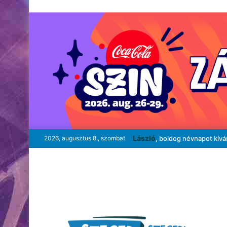
László
2026, augusztus 8., szombat
, boldog névnapot kív