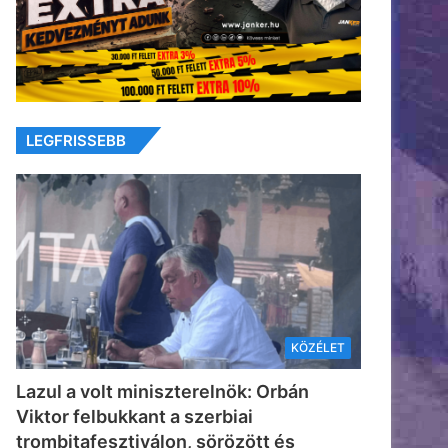
LEGFRISSEBB
KÖZÉLET
Lazul a volt miniszterelnök: Orbán
Viktor felbukkant a szerbiai
trombitafesztiválon, sörözött és