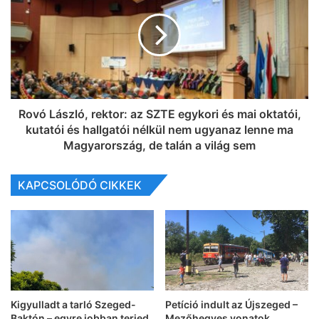
Rovó László, rektor: az SZTE egykori és mai oktatói,
kutatói és hallgatói nélkül nem ugyanaz lenne ma
Magyarország, de talán a világ sem
KAPCSOLÓDÓ CIKKEK
Kigyulladt a tarló Szeged-
Petíció indult az Újszeged –
Baktón – egyre jobban terjed
Mezőhegyes vonatok