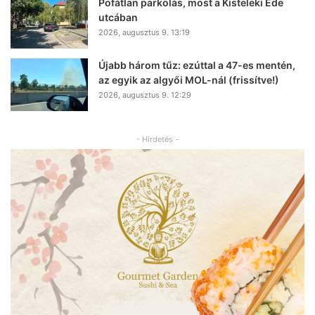
Pofátlan parkolás, most a Kisteleki Ede
utcában
2026, augusztus 9. 13:19
Újabb három tűz: ezúttal a 47-es mentén,
az egyik az algyői MOL-nál (frissítve!)
2026, augusztus 9. 12:29
- Hirdetés -