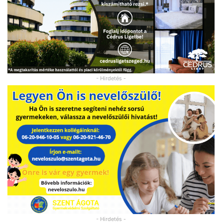
- Hirdetés -
- Hirdetés -