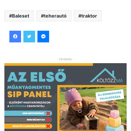
Baleset
teherautó
traktor
Facebook
Twitter
Messenger
- Hirdetés -