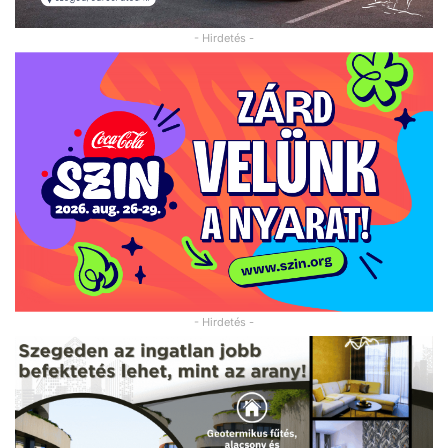
- Hirdetés -
- Hirdetés -