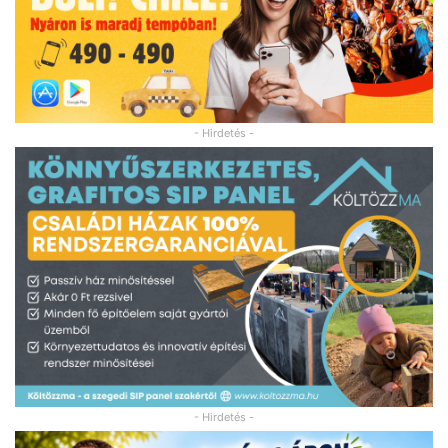
- Hirdetés -
- Hirdetés -