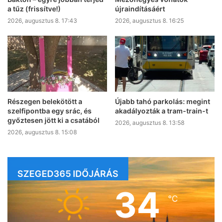
a tűz (frissítve!)
újraindításáért
2026, augusztus 8. 17:43
2026, augusztus 8. 16:25
Részegen belekötött a
Újabb tahó parkolás: megint
szelfipontba egy srác, és
akadályozták a tram-train-t
győztesen jött ki a csatából
2026, augusztus 8. 13:58
2026, augusztus 8. 15:08
SZEGED365 IDŐJÁRÁS
34
℃