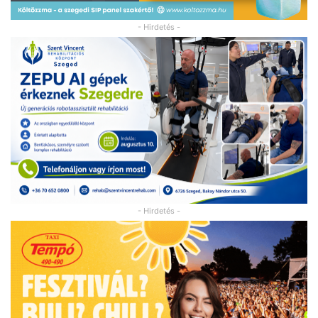
- Hirdetés -
- Hirdetés -