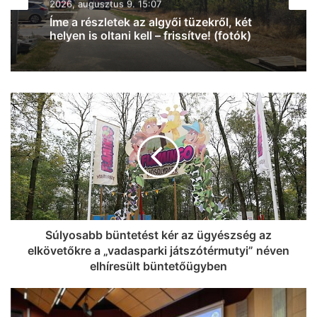
2026, augusztus 9. 13:19
2026, augusztus 9. 14:09
Pofátlan parkolás, most a Kisteleki Ede
utcában
Csoda közelít: szerdán részlegesen
eltűnik a Nap Szegeden is
Súlyosabb büntetést kér az ügyészség az
elkövetőkre a „vadasparki játszótérmutyi” néven
elhíresült büntetőügyben