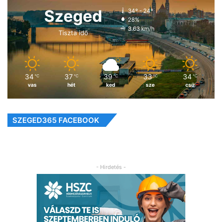
Szeged
34º - 24º
28%
3.63 km/h
Tiszta idő
34
37
39
33
34
℃
℃
℃
℃
℃
vas
hét
ked
sze
csü
SZEGED365 FACEBOOK
- Hirdetés -