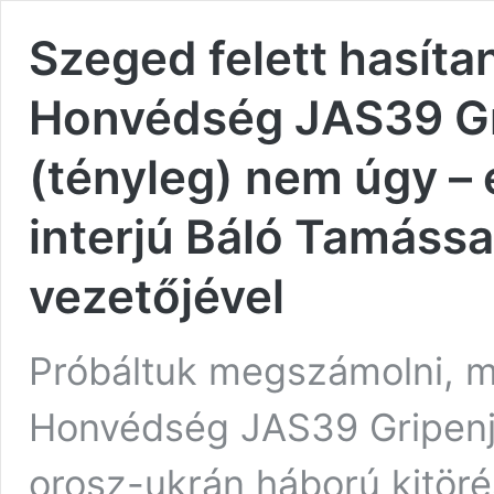
Szeged felett hasíta
Honvédség JAS39 Gr
(tényleg) nem úgy –
interjú Báló Tamássa
vezetőjével
Próbáltuk megszámolni, m
Honvédség JAS39 Gripenje
orosz-ukrán háború kitöré