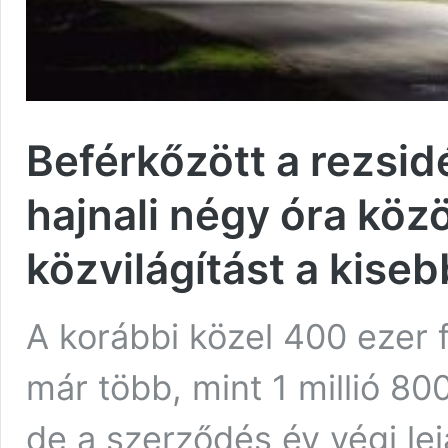
Beférkőzött a rezsid
hajnali négy óra köz
közvilágítást a kise
A korábbi közel 400 ezer f
már több, mint 1 millió 80
de a szerződés év végi lej