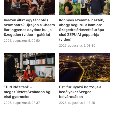
Készen állsz egy táncolós
Könnyes szemmel nézték,
szombatra? Újra jön a Cheers
ahogy begurul a kamion:
Bar ingyenes daytime bulija
Szegedre érkezett Európa
Szegeden (videó + galéria)
első ZEPU AI gépparkja
(videó)
2026, augusztus 5. 09:50
2026, augusztus 5. 08:30
“Tud időzíteni” –
Esti furulyázó borzolja a
megszületett Szabados Ági
kedélyeket Szeged
első gyermeke
belvárosában
2026, augusztus 5. 07:37
2026, augusztus 4. 13:25