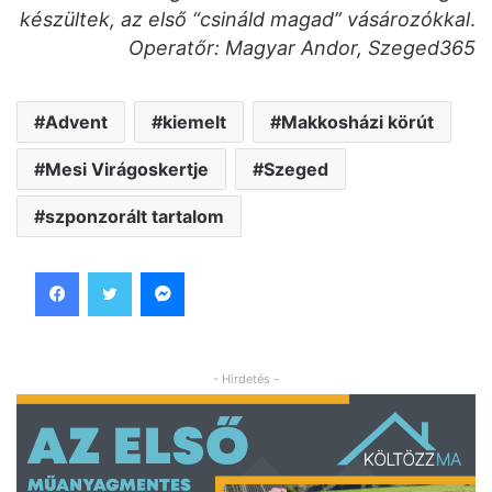
készültek, az első “csináld magad” vásározókkal
.
Operatőr: Magyar Andor, Szeged365
Advent
kiemelt
Makkosházi körút
Mesi Virágoskertje
Szeged
szponzorált tartalom
Facebook
Twitter
Messenger
- Hirdetés -