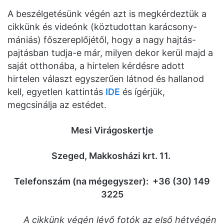
A beszélgetésünk végén azt is megkérdeztük a
cikkünk és videónk (köztudottan karácsony-
mániás) főszereplőjétől, hogy a nagy hajtás-
pajtásban tudja-e már, milyen dekor kerül majd a
saját otthonába, a hirtelen kérdésre adott
hirtelen választ egyszerűen látnod és hallanod
kell, egyetlen kattintás
IDE
és ígérjük,
megcsinálja az estédet.
Mesi Virágoskertje
Szeged, Makkosházi krt. 11.
Telefonszám (na mégegyszer): +36 (30) 149
3225
A cikkünk végén lévő fotók az első hétvégén