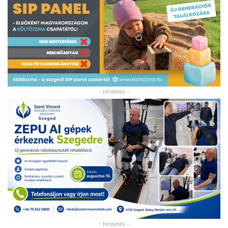
- Hirdetés -
- Hirdetés -