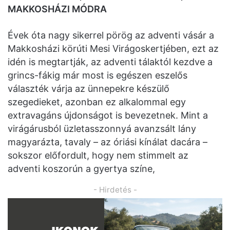
MAKKOSHÁZI MÓDRA
Évek óta nagy sikerrel pörög az adventi vásár a
Makkosházi körúti Mesi Virágoskertjében, ezt az
idén is megtartják, az adventi tálaktól kezdve a
grincs-fákig már most is egészen eszelős
választék várja az ünnepekre készülő
szegedieket, azonban ez alkalommal egy
extravagáns újdonságot is bevezetnek. Mint a
virágárusból üzletasszonnyá avanzsált lány
magyarázta, tavaly – az óriási kínálat dacára –
sokszor előfordult, hogy nem stimmelt az
adventi koszorún a gyertya színe,
- Hirdetés -