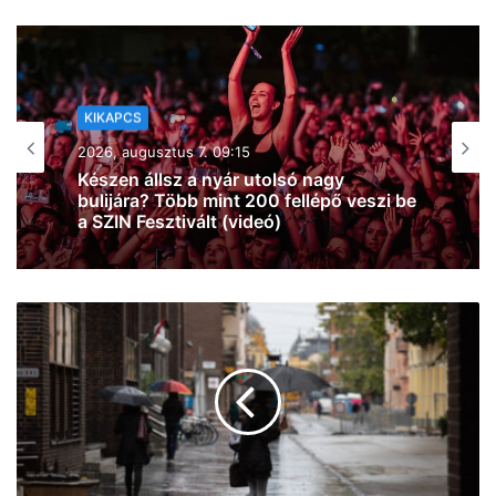
SZEGEDI ARCOK
2026, augusztus 7. 07:58
Le a kalappal: az SZTE Mérnöki Kar
csapata Franciaországot is
meghódíthatja, Magyarországot és
Szegedet képviselhetik az európai
döntőben