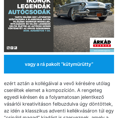
vagy a rá pakolt “kütymürütty”
ezért aztán a kollégáival a vevő kérésére utólag
cseréltek elemet a kompozíción. A rengeteg
egyedi kérésen és a folyamatosan jelentkező
vásárlói kreativitáson felbuzdulva úgy döntöttek,
az idén a klasszikus adventi kellékvásáron túl egy
“csináld magad” kiadást is szerveznek, amely a