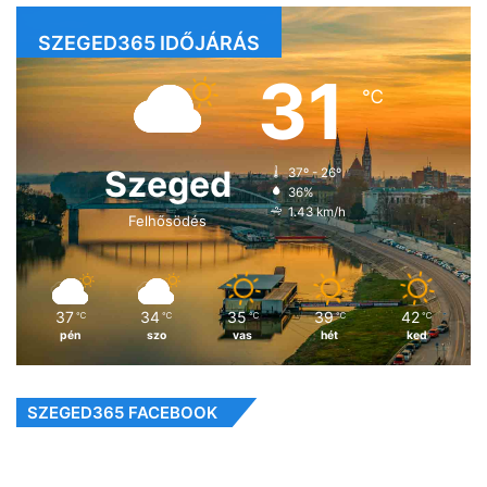
SZEGED365 IDŐJÁRÁS
31
℃
Szeged
37º - 26º
36%
1.43 km/h
Felhősödés
37
34
35
39
42
℃
℃
℃
℃
℃
pén
szo
vas
hét
ked
SZEGED365 FACEBOOK