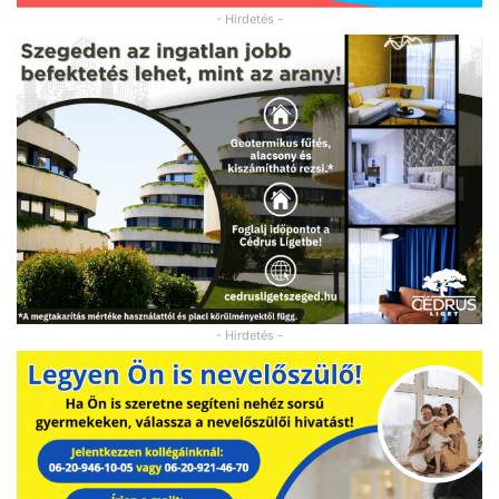
- Hirdetés -
- Hirdetés -