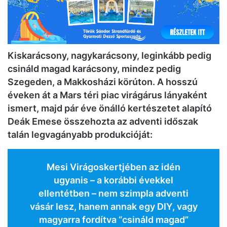
Kiskarácsony, nagykarácsony, leginkább pedig
csináld magad karácsony, mindez pedig
Szegeden, a Makkosházi körúton. A hosszú
éveken át a Mars téri piac virágárus lányaként
ismert, majd pár éve önálló kertészetet alapító
Deák Emese összehozta az adventi időszak
talán legvagányabb produkcióját:
Mesi Virágoskertjében az idén
ugyanis – a korábbi évekkel
ellentétben – nem szimpla adventi
vásár lesz, hanem annak egy DIY, vagy
magyarra fordítva “csináld magad”