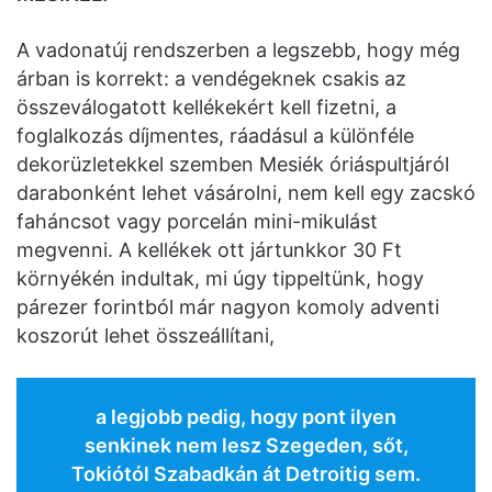
A vadonatúj rendszerben a legszebb, hogy még
árban is korrekt: a vendégeknek csakis az
összeválogatott kellékekért kell fizetni, a
foglalkozás díjmentes, ráadásul a különféle
dekorüzletekkel szemben Mesiék óriáspultjáról
darabonként lehet vásárolni, nem kell egy zacskó
faháncsot vagy porcelán mini-mikulást
megvenni. A kellékek ott jártunkkor 30 Ft
környékén indultak, mi úgy tippeltünk, hogy
párezer forintból már nagyon komoly adventi
koszorút lehet összeállítani,
a legjobb pedig, hogy pont ilyen
senkinek nem lesz Szegeden, sőt,
Tokiótól Szabadkán át Detroitig sem.