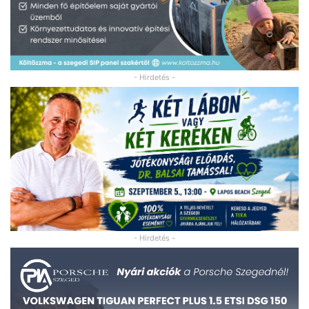
- Hirdetés -
- Hirdetés -