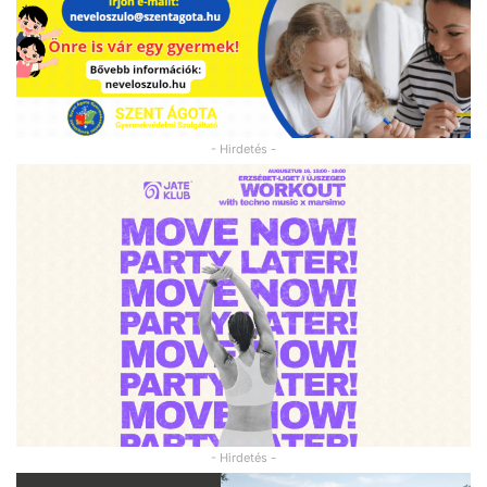
- Hirdetés -
- Hirdetés -