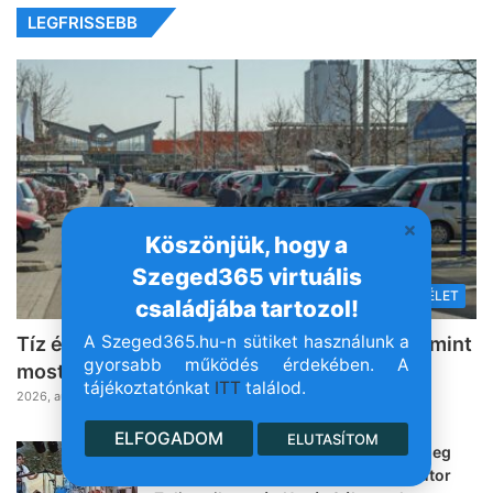
LEGFRISSEBB
Köszönjük, hogy a
Szeged365 virtuális
KÖZÉLET
családjába tartozol!
A Szeged365.hu-n sütiket használunk a
Tíz éve nem volt olyan alacsony az infláció, mint
gyorsabb működés érdekében. A
most
tájékoztatónkat
ITT
találod.
2026, augusztus 7. 09:42
ELFOGADOM
ELUTASÍTOM
Bájos körvonalak és mozgások, no meg
sérók: 37 éves felvételt villantott Czutor