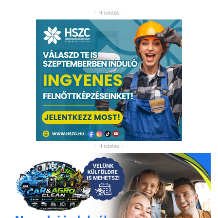
- Hirdetés -
- Hirdetés -