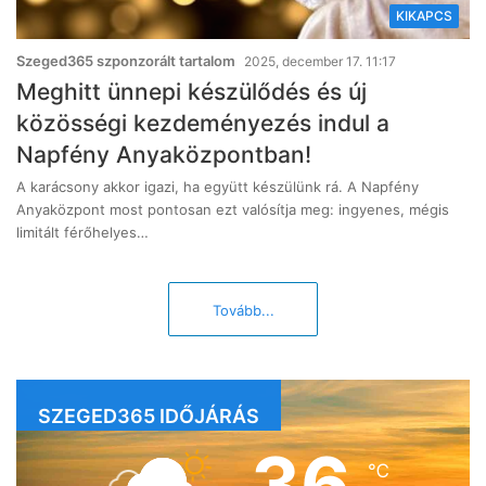
KIKAPCS
Szeged365 szponzorált tartalom
2025, december 17. 11:17
Meghitt ünnepi készülődés és új
közösségi kezdeményezés indul a
Napfény Anyaközpontban!
A karácsony akkor igazi, ha együtt készülünk rá. A Napfény
Anyaközpont most pontosan ezt valósítja meg: ingyenes, mégis
limitált férőhelyes…
Tovább...
SZEGED365 IDŐJÁRÁS
36
℃