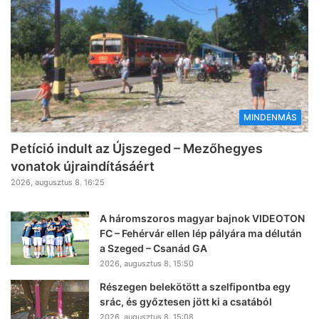
MINDENMÁS
Petíció indult az Újszeged – Mezőhegyes
vonatok újraindításáért
2026, augusztus 8. 16:25
A háromszoros magyar bajnok VIDEOTON
FC – Fehérvár ellen lép pályára ma délután
a Szeged – Csanád GA
2026, augusztus 8. 15:50
Részegen belekötött a szelfipontba egy
srác, és győztesen jött ki a csatából
2026, augusztus 8. 15:08