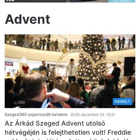
Advent
KIEMELT
Szeged365 szponzorált tartalom
2025, december 23. 19:21
Az Árkád Szeged Advent utolsó
hétvégéjén is felejthetetlen volt! Freddie