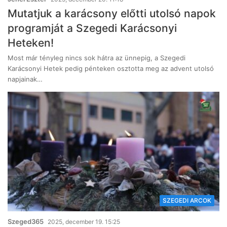
Mutatjuk a karácsony előtti utolsó napok
programját a Szegedi Karácsonyi
Heteken!
Most már tényleg nincs sok hátra az ünnepig, a Szegedi
Karácsonyi Hetek pedig pénteken osztotta meg az advent utolsó
napjainak…
SZEGEDI ARCOK
Szeged365
2025, december 19. 15:25