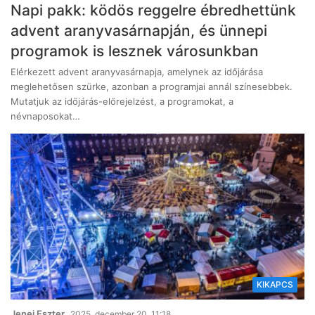
Napi pakk: ködös reggelre ébredhettünk
advent aranyvasárnapján, és ünnepi
programok is lesznek városunkban
Elérkezett advent aranyvasárnapja, amelynek az időjárása
meglehetősen szürke, azonban a programjai annál színesebbek.
Mutatjuk az időjárás-előrejelzést, a programokat, a
névnaposokat…
KIKAPCS
Jenei Eszter
2025, december 20. 11:18