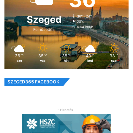
Szeged
36º - 24º
28%
6.64 km/h
Felhősödés
36
35
38
40
33
℃
℃
℃
℃
℃
szo
vas
hét
ked
sze
SZEGED365 FACEBOOK
- Hirdetés -