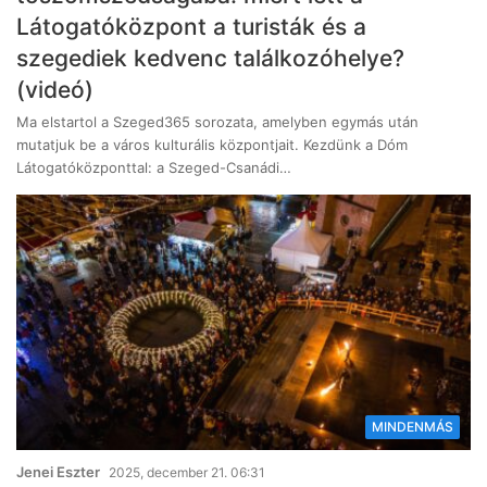
Látogatóközpont a turisták és a
szegediek kedvenc találkozóhelye?
(videó)
Ma elstartol a Szeged365 sorozata, amelyben egymás után
mutatjuk be a város kulturális központjait. Kezdünk a Dóm
Látogatóközponttal: a Szeged-Csanádi…
MINDENMÁS
Jenei Eszter
2025, december 21. 06:31