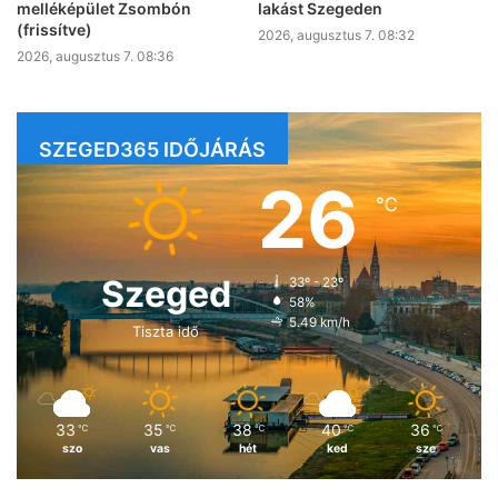
melléképület Zsombón
lakást Szegeden
(frissítve)
2026, augusztus 7. 08:32
2026, augusztus 7. 08:36
SZEGED365 IDŐJÁRÁS
26
℃
Szeged
33º - 23º
58%
5.49 km/h
Tiszta idő
33
35
38
40
36
℃
℃
℃
℃
℃
szo
vas
hét
ked
sze