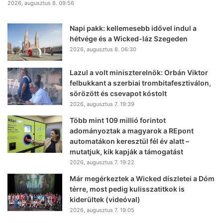
2026, augusztus 8. 09:56
Napi pakk: kellemesebb idővel indul a
hétvége és a Wicked-láz Szegeden
2026, augusztus 8. 06:30
Lazul a volt miniszterelnök: Orbán Viktor
felbukkant a szerbiai trombitafesztiválon,
sörözött és csevapot kóstolt
2026, augusztus 7. 19:39
Több mint 109 millió forintot
adományoztak a magyarok a REpont
automatákon keresztül fél év alatt –
mutatjuk, kik kapják a támogatást
2026, augusztus 7. 19:22
Már megérkeztek a Wicked díszletei a Dóm
térre, most pedig kulisszatitkok is
kiderültek (videóval)
2026, augusztus 7. 19:05