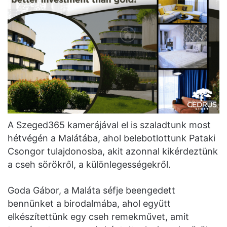
A Szeged365 kamerájával el is szaladtunk most
hétvégén a Malátába, ahol belebotlottunk Pataki
Csongor tulajdonosba, akit azonnal kikérdeztünk
a cseh sörökről, a különlegességekről.
Goda Gábor, a Maláta séfje beengedett
bennünket a birodalmába, ahol együtt
elkészítettünk egy cseh remekművet, amit