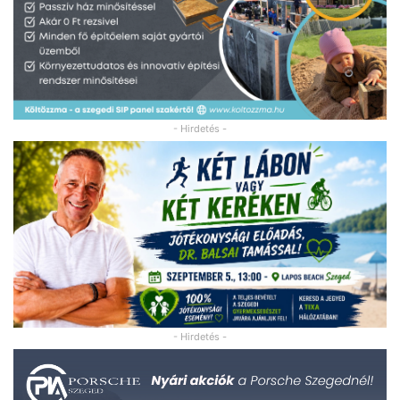
- Hirdetés -
- Hirdetés -