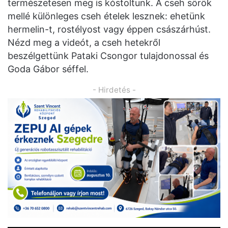
természetesen meg is kóstoltunk. A cseh sörök
mellé különleges cseh ételek lesznek: ehetünk
hermelin-t, rostélyost vagy éppen császárhúst.
Nézd meg a videót, a cseh hetekről
beszélgettünk Pataki Csongor tulajdonossal és
Goda Gábor séffel.
- Hirdetés -