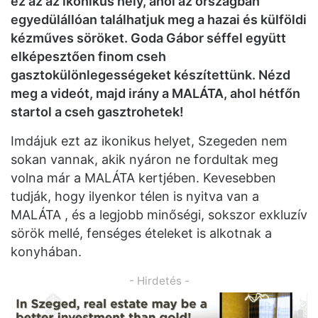
ez az az ikonikus hely, ahol az országban
egyedülállóan találhatjuk meg a hazai és külföldi
kézműves söröket. Goda Gábor séffel együtt
elképesztően finom cseh
gasztokülönlegességeket készítettünk. Nézd
meg a videót, majd irány a MALÁTA, ahol hétfőn
startol a cseh gasztrohetek!
Imdájuk ezt az ikonikus helyet, Szegeden nem
sokan vannak, akik nyáron ne fordultak meg
volna már a MALÁTA kertjében. Kevesebben
tudják, hogy ilyenkor télen is nyitva van a
MALÁTA , és a legjobb minőségi, sokszor exkluzív
sörök mellé, fenséges ételeket is alkotnak a
konyhában.
- Hirdetés -