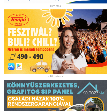
- Hirdetés -
- Hirdetés -