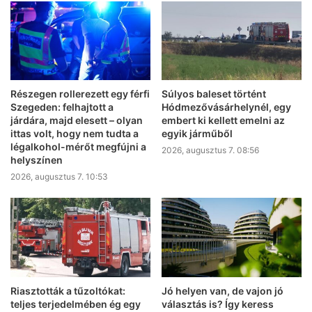
Részegen rollerezett egy férfi
Súlyos baleset történt
Szegeden: felhajtott a
Hódmezővásárhelynél, egy
járdára, majd elesett – olyan
embert ki kellett emelni az
ittas volt, hogy nem tudta a
egyik járműből
légalkohol-mérőt megfújni a
2026, augusztus 7. 08:56
helyszínen
2026, augusztus 7. 10:53
Riasztották a tűzoltókat:
Jó helyen van, de vajon jó
teljes terjedelmében ég egy
választás is? Így keress