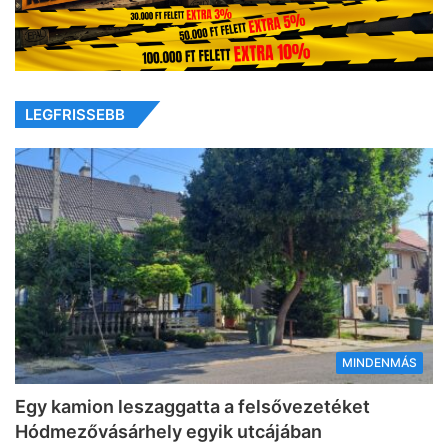
LEGFRISSEBB
MINDENMÁS
Egy kamion leszaggatta a felsővezetéket
Hódmezővásárhely egyik utcájában