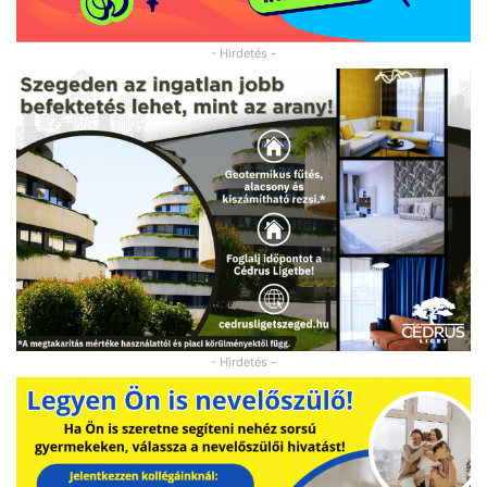
- Hirdetés -
- Hirdetés -