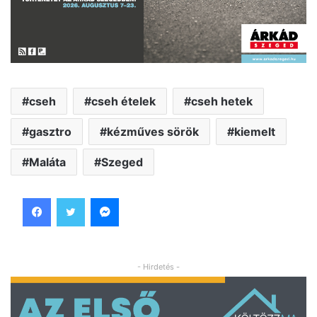
cseh
cseh ételek
cseh hetek
gasztro
kézműves sörök
kiemelt
Maláta
Szeged
Facebook
Twitter
Messenger
- Hirdetés -