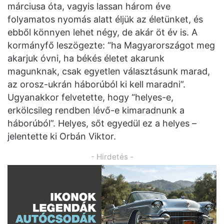
márciusa óta, vagyis lassan három éve
folyamatos nyomás alatt éljük az életünket, és
ebből könnyen lehet négy, de akár öt év is. A
kormányfő leszögezte: “ha Magyarországot meg
akarjuk óvni, ha békés életet akarunk
magunknak, csak egyetlen választásunk marad,
az orosz-ukrán háborúból ki kell maradni”.
Ugyanakkor felvetette, hogy “helyes-e,
erkölcsileg rendben lévő-e kimaradnunk a
háborúból”. Helyes, sőt egyedül ez a helyes –
jelentette ki Orbán Viktor.
- Hirdetés -