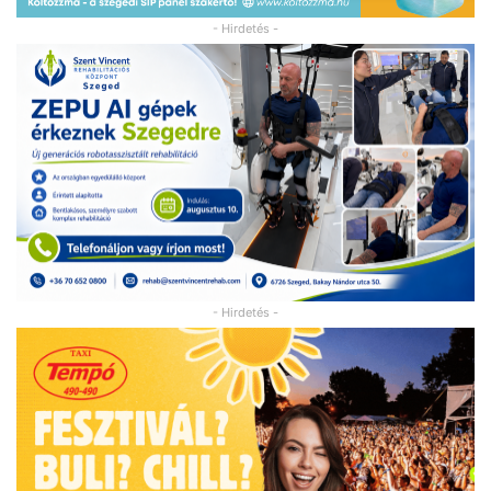
- Hirdetés -
- Hirdetés -