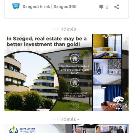
- Hirdetés -
- Hirdetés -