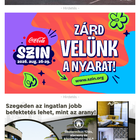
- Hirdetés -
- Hirdetés -