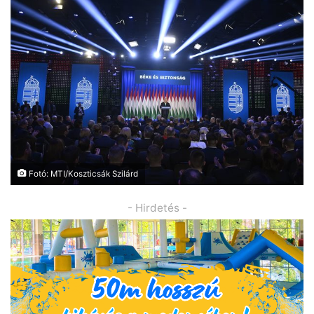
Fotó: MTI/Koszticsák Szilárd
- Hirdetés -