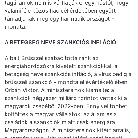
tagállamok nem is várhatják el egymástól, hogy
valamiféle közös hadicél érdekében együtt
támadjanak meg egy harmadik országot –
mondta.
A BETEGSÉG NEVE SZANKCIÓS INFLÁCIÓ
A bajt Brüsszel szabadította ránk az
energiahordozókra kivetett szankciókkal, a
betegség neve szankciós infláció, a vírus pedig a
brüsszeli szankció – mondta el évértékelőjében
Orbán Viktor. A miniszterelnök kiemelte: a
szankciók négyezer milliárd forintot vettek ki a
magyarok zsebéből 2022-ben. Ennyivel többet
költöttek a magyar vállalatok, az állam és a
családok a szankciók miatt csak energiára
Magyarországon. A miniszterelnök kitért arra is,