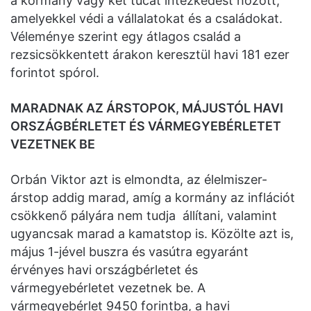
a kormány vagy két tucat intézkedést hozott,
amelyekkel védi a vállalatokat és a családokat.
Véleménye szerint egy átlagos család a
rezsicsökkentett árakon keresztül havi 181 ezer
forintot spórol.
MARADNAK AZ ÁRSTOPOK, MÁJUSTÓL HAVI
ORSZÁGBÉRLETET ÉS VÁRMEGYEBÉRLETET
VEZETNEK BE
Orbán Viktor azt is elmondta, az élelmiszer-
árstop addig marad, amíg a kormány az inflációt
csökkenő pályára nem tudja állítani, valamint
ugyancsak marad a kamatstop is. Közölte azt is,
május 1-jével buszra és vasútra egyaránt
érvényes havi országbérletet és
vármegyebérletet vezetnek be. A
vármegyebérlet 9450 forintba, a havi