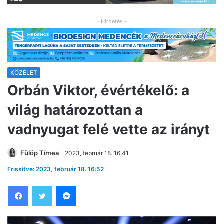
- Hirdetés -
KÖZÉLET
Orbán Viktor, évértékelő: a
világ határozottan a
vadnyugat felé vette az irányt
Fülöp Tímea
2023, február 18. 16:41
Frissítve: 2023, február 18. 16:52
Facebook
Twitter
Messenger