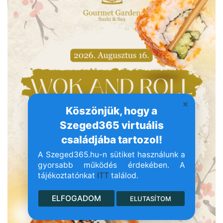
Köszönjük, hogy a
Szeged365 virtuális
családjába tartozol!
A Szeged365.hu-n sütiket használunk a
gyorsabb működés érdekében. A
tájékoztatónkat
ITT
találod.
ELFOGADOM
ELUTASÍTOM