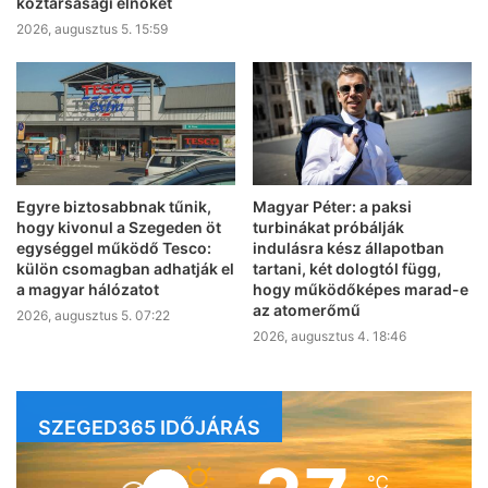
köztársasági elnökét
2026, augusztus 5. 15:59
Egyre biztosabbnak tűnik,
Magyar Péter: a paksi
hogy kivonul a Szegeden öt
turbinákat próbálják
egységgel működő Tesco:
indulásra kész állapotban
külön csomagban adhatják el
tartani, két dologtól függ,
a magyar hálózatot
hogy működőképes marad-e
az atomerőmű
2026, augusztus 5. 07:22
2026, augusztus 4. 18:46
SZEGED365 IDŐJÁRÁS
℃