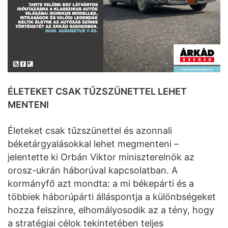
ÉLETEKET CSAK TŰZSZÜNETTEL LEHET
MENTENI
Életeket csak tűzszünettel és azonnali
béketárgyalásokkal lehet megmenteni –
jelentette ki Orbán Viktor miniszterelnök az
orosz-ukrán háborúval kapcsolatban. A
kormányfő azt mondta: a mi békepárti és a
többiek háborúpárti álláspontja a különbségeket
hozza felszínre, elhomályosodik az a tény, hogy
a stratégiai célok tekintetében teljes