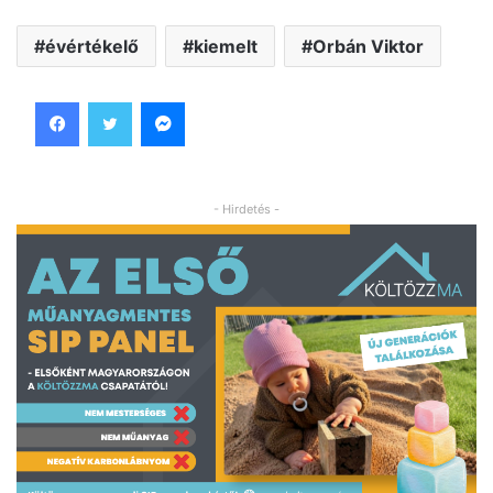
évértékelő
kiemelt
Orbán Viktor
Facebook
Twitter
Messenger
- Hirdetés -