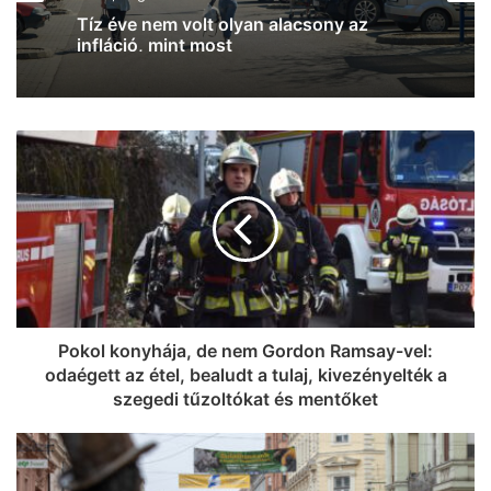
2026, augusztus 7. 09:42
Tíz éve nem volt olyan alacsony az
Szondi Vanda: automatikusan, két
infláció, mint most
részletben érkezik az iskolakezdési
támogatás, nem kell igényelni, és nem
terheli semmiféle adó
Pokol konyhája, de nem Gordon Ramsay-vel:
odaégett az étel, bealudt a tulaj, kivezényelték a
szegedi tűzoltókat és mentőket