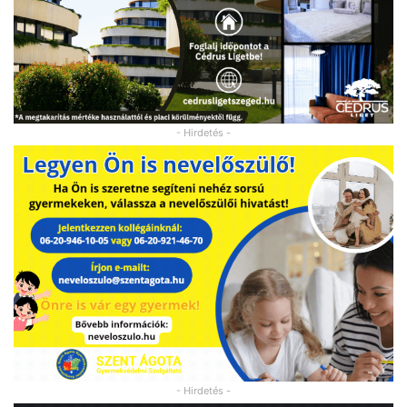
- Hirdetés -
- Hirdetés -