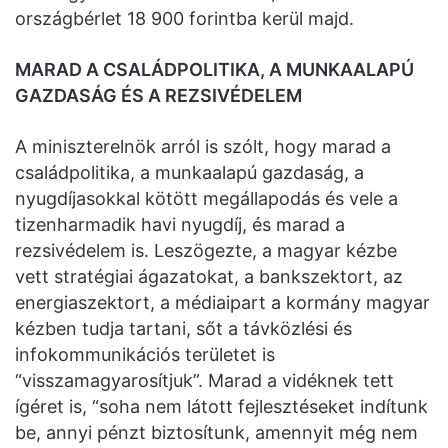
országbérlet 18 900 forintba kerül majd.
MARAD A CSALÁDPOLITIKA, A MUNKAALAPÚ
GAZDASÁG ÉS A REZSIVÉDELEM
A miniszterelnök arról is szólt, hogy marad a
családpolitika, a munkaalapú gazdaság, a
nyugdíjasokkal kötött megállapodás és vele a
tizenharmadik havi nyugdíj, és marad a
rezsivédelem is. Leszögezte, a magyar kézbe
vett stratégiai ágazatokat, a bankszektort, az
energiaszektort, a médiaipart a kormány magyar
kézben tudja tartani, sőt a távközlési és
infokommunikációs területet is
“visszamagyarosítjuk”. Marad a vidéknek tett
ígéret is, “soha nem látott fejlesztéseket indítunk
be, annyi pénzt biztosítunk, amennyit még nem