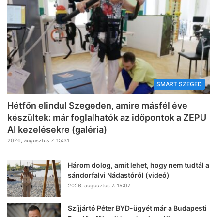
SMART SZEGED
Hétfőn elindul Szegeden, amire másfél éve
készültek: már foglalhatók az időpontok a ZEPU
AI kezelésekre (galéria)
2026, augusztus 7. 15:31
Három dolog, amit lehet, hogy nem tudtál a
sándorfalvi Nádastóról (videó)
2026, augusztus 7. 15:07
Szíjjártó Péter BYD-ügyét már a Budapesti