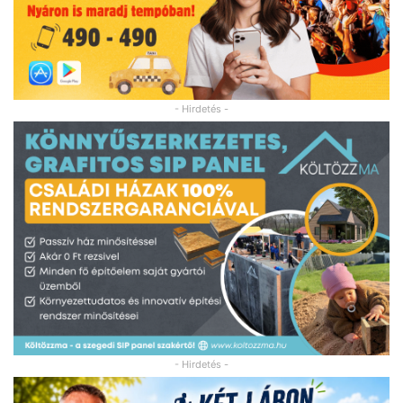
- Hirdetés -
- Hirdetés -