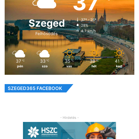
37
Szeged
37º - 25º
28%
4.7 km/h
Felhősödés
37
33
35
38
41
℃
℃
℃
℃
℃
pén
szo
vas
hét
ked
SZEGED365 FACEBOOK
- Hirdetés -