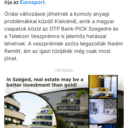
írja az
Eurosport
.
Óriási változások jöhetnek a komoly anyagi
problémákkal küzdő Kielcénél, amik a magyar
csapatok közül az OTP Bank-PICK Szegedre és
a Telekom Veszprémre is jelentős hatással
lehetnek. A veszprémiek azóta leigazolták Nadim
Remilit, ám az igazi tűzijáték még csak most
jöhet.
- Hirdetés -