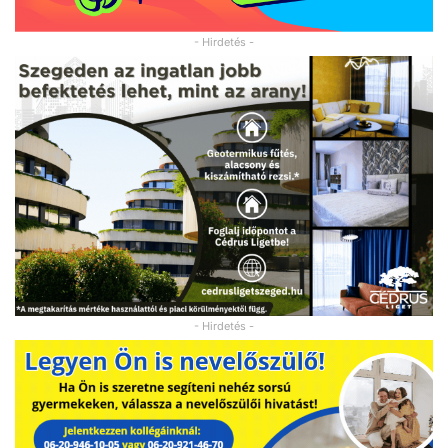
- Hirdetés -
- Hirdetés -