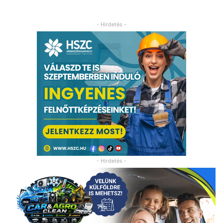
- Hirdetés -
- Hirdetés -