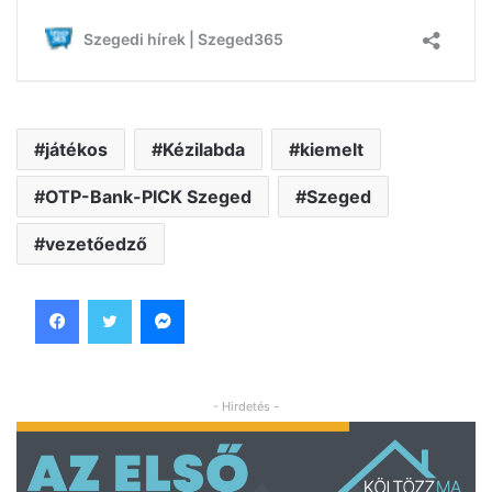
játékos
Kézilabda
kiemelt
OTP-Bank-PICK Szeged
Szeged
vezetőedző
Facebook
Twitter
Messenger
- Hirdetés -