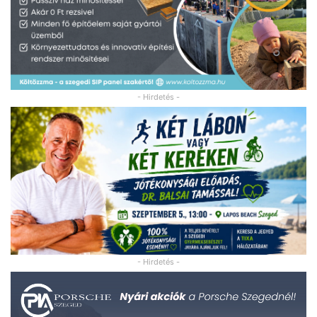
- Hirdetés -
- Hirdetés -