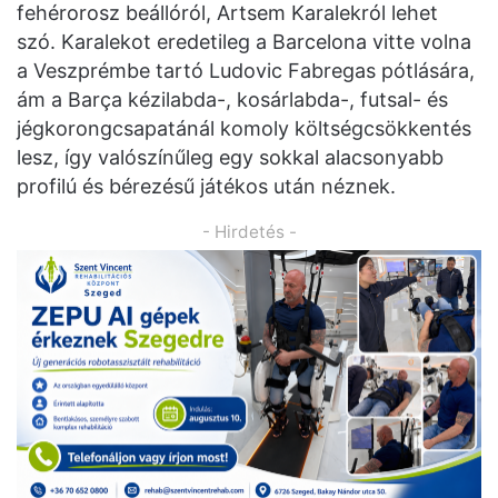
fehérorosz beállóról, Artsem Karalekról lehet
szó. Karalekot eredetileg a Barcelona vitte volna
a Veszprémbe tartó Ludovic Fabregas pótlására,
ám a Barça kézilabda-, kosárlabda-, futsal- és
jégkorongcsapatánál komoly költségcsökkentés
lesz, így valószínűleg egy sokkal alacsonyabb
profilú és bérezésű játékos után néznek.
- Hirdetés -