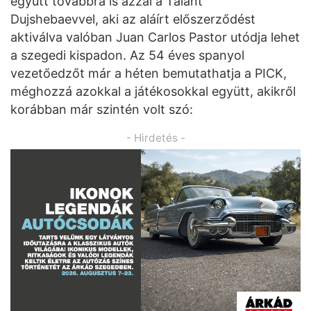
együtt továbbra is azzal a Talant
Dujshebaevvel, aki az aláírt előszerződést
aktiválva valóban Juan Carlos Pastor utódja lehet
a szegedi kispadon. Az 54 éves spanyol
vezetőedzőt már a héten bemutathatja a PICK,
méghozzá azokkal a játékosokkal együtt, akikről
korábban már szintén volt szó:
- Hirdetés -