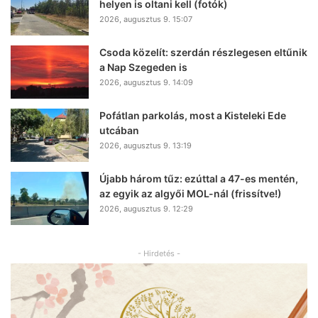
helyen is oltani kell (fotók)
2026, augusztus 9. 15:07
Csoda közelít: szerdán részlegesen eltűnik
a Nap Szegeden is
2026, augusztus 9. 14:09
Pofátlan parkolás, most a Kisteleki Ede
utcában
2026, augusztus 9. 13:19
Újabb három tűz: ezúttal a 47-es mentén,
az egyik az algyői MOL-nál (frissítve!)
2026, augusztus 9. 12:29
- Hirdetés -