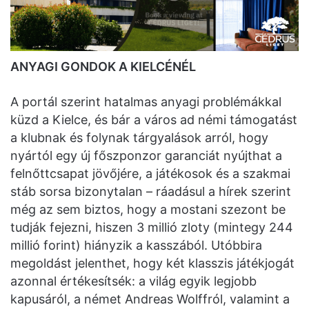
ANYAGI GONDOK A KIELCÉNÉL
A portál szerint hatalmas anyagi problémákkal
küzd a Kielce, és bár a város ad némi támogatást
a klubnak és folynak tárgyalások arról, hogy
nyártól egy új főszponzor garanciát nyújthat a
felnőttcsapat jövőjére, a játékosok és a szakmai
stáb sorsa bizonytalan – ráadásul a hírek szerint
még az sem biztos, hogy a mostani szezont be
tudják fejezni, hiszen 3 millió zloty (mintegy 244
millió forint) hiányzik a kasszából. Utóbbira
megoldást jelenthet, hogy két klasszis játékjogát
azonnal értékesítsék: a világ egyik legjobb
kapusáról, a német Andreas Wolffról, valamint a