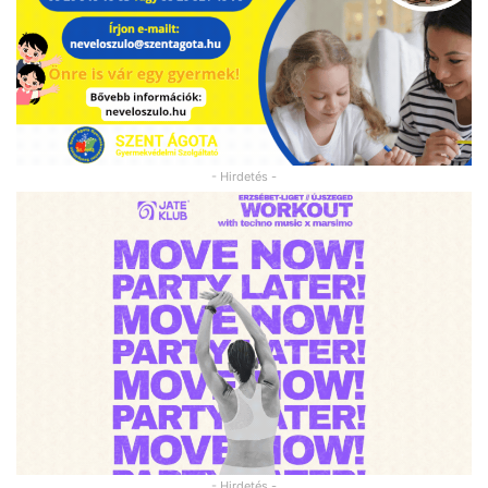
- Hirdetés -
- Hirdetés -