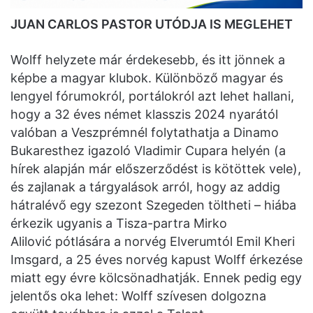
JUAN CARLOS PASTOR UTÓDJA IS MEGLEHET
Wolff helyzete már érdekesebb, és itt jönnek a
képbe a magyar klubok. Különböző magyar és
lengyel fórumokról, portálokról azt lehet hallani,
hogy a 32 éves német klasszis 2024 nyarától
valóban a Veszprémnél folytathatja a Dinamo
Bukaresthez igazoló Vladimir Cupara helyén (a
hírek alapján már előszerződést is kötöttek vele),
és zajlanak a tárgyalások arról, hogy az addig
hátralévő egy szezont Szegeden töltheti – hiába
érkezik ugyanis a Tisza-partra Mirko
Alilović pótlására a norvég Elverumtól Emil Kheri
Imsgard, a 25 éves norvég kapust Wolff érkezése
miatt egy évre kölcsönadhatják. Ennek pedig egy
jelentős oka lehet: Wolff szívesen dolgozna