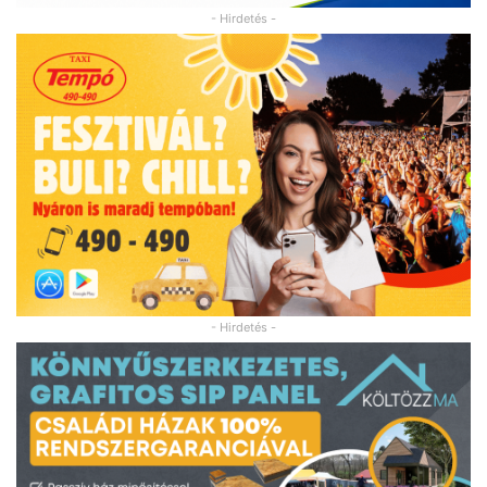
- Hirdetés -
- Hirdetés -