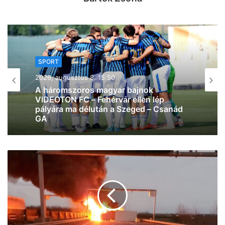
SPORT
2026, augusztus 8. 14:36
Meccsnap van: a HBC Nantessel csap
össze a Pick Szeged!