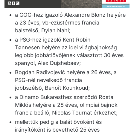
a GOG-hez igazoló Alexandre Blonz helyére
a 23 éves, vb-ezüstérmes francia
balszélső, Dylan Nahi;
a PSG-hez igazoló Kent Robin
Tønnesen helyére az idei világbajnokság
legjobb jobbátlövőjének választott 30 éves
spanyol, Alex Dujshebaev;
Bogdan Radivojević helyére a 26 éves, a
PSG-nél nevelkedő francia
jobbszélső, Benoît Kounkoud;
a Dinamo Bukaresthez szerződő Rosta
Miklós helyére a 28 éves, olimpiai bajnok
francia beálló, Nicolas Tournat érkezhet;
mellettük pedig a balátlövőként és
irányítóként is bevethető 25 éves