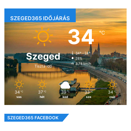
SZEGED365 IDŐJÁRÁS
34
℃
Szeged
34º - 24º
28%
3.78 km/h
Tiszta idő
34
37
39
33
34
℃
℃
℃
℃
℃
vas
hét
ked
sze
csü
SZEGED365 FACEBOOK