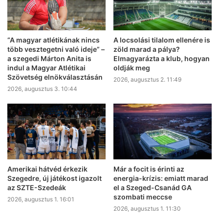
“A magyar atlétikának nincs
A locsolási tilalom ellenére is
több vesztegetni való ideje” –
zöld marad a pálya?
a szegedi Márton Anita is
Elmagyarázta a klub, hogyan
indul a Magyar Atlétikai
oldják meg
Szövetség elnökválasztásán
2026, augusztus 2. 11:49
2026, augusztus 3. 10:44
Amerikai hátvéd érkezik
Már a focit is érinti az
Szegedre, új játékost igazolt
energia-krízis: emiatt marad
az SZTE-Szedeák
el a Szeged-Csanád GA
szombati meccse
2026, augusztus 1. 16:01
2026, augusztus 1. 11:30