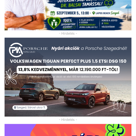
- Hirdetés -
- Hirdetés -