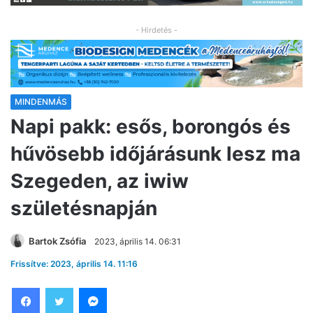
- Hirdetés -
MINDENMÁS
Napi pakk: esős, borongós és
hűvösebb időjárásunk lesz ma
Szegeden, az iwiw
születésnapján
Bartok Zsófia
2023, április 14. 06:31
Frissítve: 2023, április 14. 11:16
Facebook
Twitter
Messenger