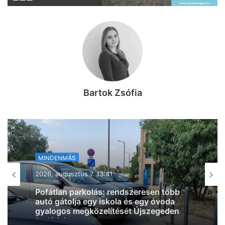
Bartok Zsófia
MINDENMÁS
2026, augusztus 7. 11:29
Négyes karambol történt az M5-ösön,
alakul a torlódás