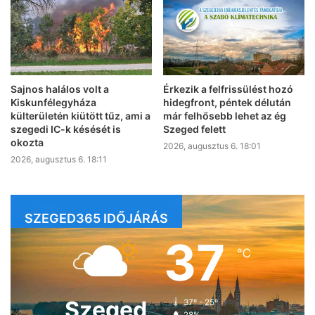
Sajnos halálos volt a
Érkezik a felfrissülést hozó
Kiskunfélegyháza
hidegfront, péntek délután
külterületén kiütött tűz, ami a
már felhősebb lehet az ég
szegedi IC-k késését is
Szeged felett
okozta
2026, augusztus 6. 18:01
2026, augusztus 6. 18:11
SZEGED365 IDŐJÁRÁS
37
℃
Szeged
37º - 25º