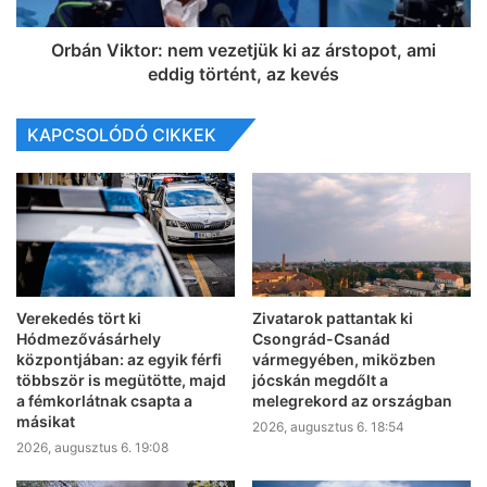
Orbán Viktor: nem vezetjük ki az árstopot, ami
eddig történt, az kevés
KAPCSOLÓDÓ CIKKEK
Verekedés tört ki
Zivatarok pattantak ki
Hódmezővásárhely
Csongrád-Csanád
központjában: az egyik férfi
vármegyében, miközben
többször is megütötte, majd
jócskán megdőlt a
a fémkorlátnak csapta a
melegrekord az országban
másikat
2026, augusztus 6. 18:54
2026, augusztus 6. 19:08