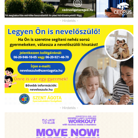
- Hirdetés -
- Hirdetés -