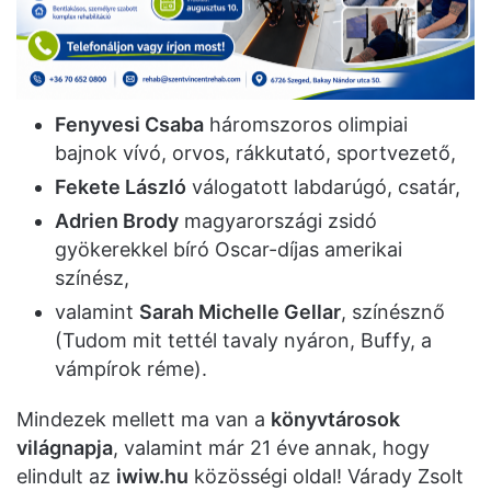
Fenyvesi Csaba
háromszoros olimpiai
bajnok vívó, orvos, rákkutató, sportvezető,
Fekete László
válogatott labdarúgó, csatár,
Adrien Brody
magyarországi zsidó
gyökerekkel bíró Oscar-díjas amerikai
színész,
valamint
Sarah Michelle Gellar
, színésznő
(Tudom mit tettél tavaly nyáron, Buffy, a
vámpírok réme).
Mindezek mellett ma van a
könyvtárosok
világnapja
, valamint már 21 éve annak, hogy
elindult az
iwiw.hu
közösségi oldal! Várady Zsolt