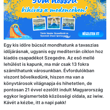
Egy kis időre búcsút mondhatunk a tavaszias
időjárásnak, ugyanis egy mediterrán ciklon hoz
kiadós csapadékot Szegedre. Az eső mellé
lehűlést is kapunk, ma már csak 13 fokra
számíthatunk városunkban. Évfordulókban
viszont bővelkedünk, hiszen ma van a
könyvtárosok világnapja és hihetetlen, de
pontosan 21 évvel ezelőtt indult Magyarország
egykor legismertebb közösségi oldala, az iwiw.
Kávét a kézbe, itt a napi pakk!