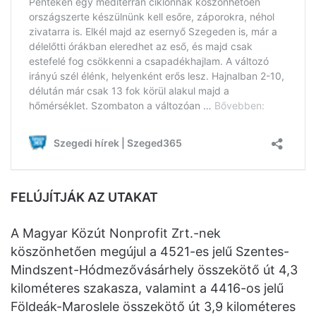
FELÚJÍTJÁK AZ UTAKAT
A Magyar Közút Nonprofit Zrt.-nek
köszönhetően megújul a 4521-es jelű Szentes-
Mindszent-Hódmezővásárhely összekötő út 4,3
kilométeres szakasza, valamint a 4416-os jelű
Földeák-Maroslele összekötő út 3,9 kilométeres