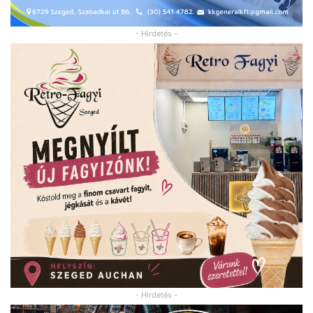
- Hirdetés -
- Hirdetés -