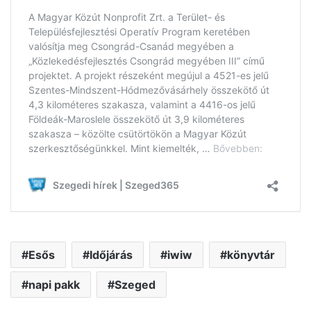
Esős
Időjárás
iwiw
könyvtár
napi pakk
Szeged