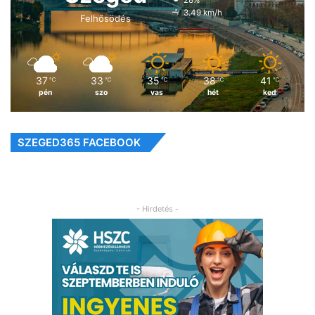
28%
3.49 km/h
Felhősödés
37
33
35
38
41
℃
℃
℃
℃
℃
pén
szo
vas
hét
ked
SZEGED365 FACEBOOK
- Hirdetés -