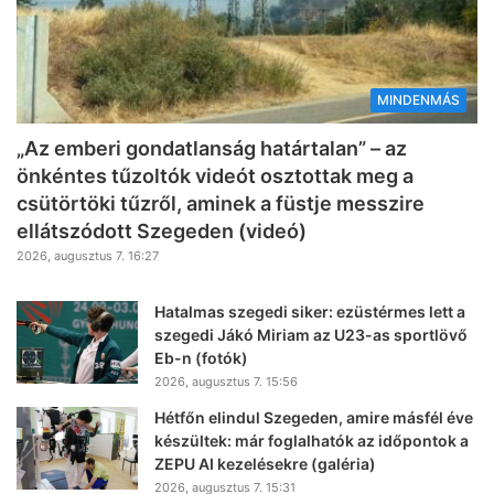
MINDENMÁS
„Az emberi gondatlanság határtalan” – az
önkéntes tűzoltók videót osztottak meg a
csütörtöki tűzről, aminek a füstje messzire
ellátszódott Szegeden (videó)
2026, augusztus 7. 16:27
Hatalmas szegedi siker: ezüstérmes lett a
szegedi Jákó Miriam az U23-as sportlövő
Eb-n (fotók)
2026, augusztus 7. 15:56
Hétfőn elindul Szegeden, amire másfél éve
készültek: már foglalhatók az időpontok a
ZEPU AI kezelésekre (galéria)
2026, augusztus 7. 15:31