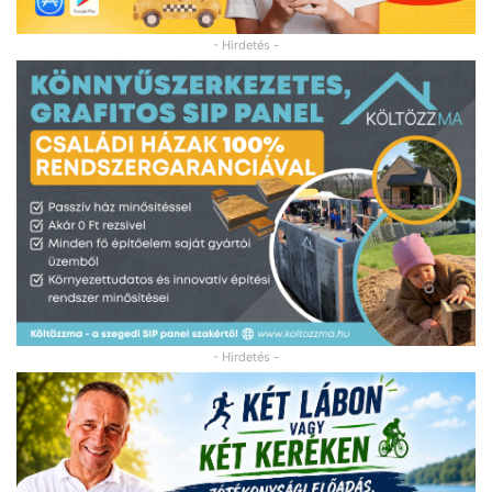
- Hirdetés -
- Hirdetés -