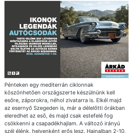
Pénteken egy mediterrán ciklonnak
köszönhetően országszerte készülnünk kell
esőre, záporokra, néhol zivatarra is. Elkél majd
az esernyő Szegeden is, már a délelőtti órákban
eleredhet az eső, és majd csak estefelé fog
csökkenni a csapadékhajlam. A változó irányú
szél élénk, helyenként erős lesz. Hajnalban 2-10,