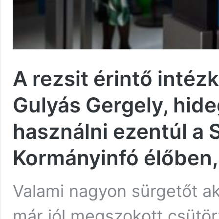
A rezsit érintő intéz
Gulyás Gergely, hideg
használni ezentúl a 
Kormányinfó élőben
Valami nagyon sürgetőt ak
már jól megszokott csütört