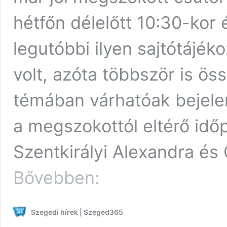
hétfőn délelőtt 10:30-kor 
legutóbbi ilyen sajtótájék
volt, azóta többször is ö
témában várhatóak bejele
a megszokottól eltérő idő
Szentkirályi Alexandra és
A
Bővebben:
rezsit
érintő
intézkedéseket
Szegedi hírek | Szeged365
jelentett
be