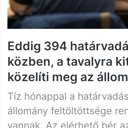
Eddig 394 határvadá
közben, a tavalyra k
közelíti meg az állo
Tíz hónappal a határvadás
állomány feltöltöttsége re
vannak. Az elérhető bér az