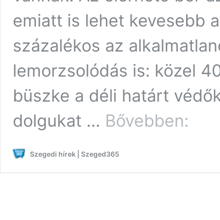
emiatt is lehet kevesebb 
százalékos az alkalmatlan
lemorzsolódás is: közel 4
büszke a déli határt védő
Eddig
dolgukat …
Bővebben:
394
határvad
mondott
Szegedi hírek | Szeged365
fel
menet
közben,
a
tavalyra
kitűzött
célszámo