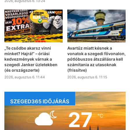
2026, augusztus 6. 13:24
„Te csődbe akarsz vinni
Avartűz miatt késnek a
minket? Hajrá!” – óriási
vonatok a szegedi fővonalon,
kedvezmények várnak a
pótlóbuszos átszállásra kell
szegedi Janker üzletekben
számítania az utasoknak
(és országszerte)
(frissítve)
2026, augusztus 6. 11:44
2026, augusztus 6. 11:15
SZEGED365 IDŐJÁRÁS
27
℃