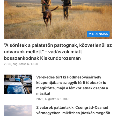
MINDENMÁS
“A sörétek a palatetőn pattognak, közvetlenül az
udvarunk mellett” – vadászok miatt
bosszankodnak Kiskundorozsmán
2026, augusztus 6. 19:50
Verekedés tört ki Hódmezővásárhely
központjában: az egyik férfi többször is
megütötte, majd a fémkorlátnak csapta a
másikat
2026, augusztus 6. 19:08
Zivatarok pattantak ki Csongrád-Csanád
vármegyében, miközben jócskán megdőlt