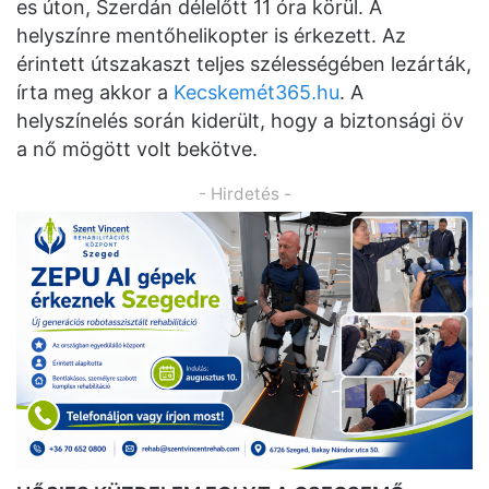
es úton, Szerdán délelőtt 11 óra körül. A
helyszínre mentőhelikopter is érkezett. Az
érintett útszakaszt teljes szélességében lezárták,
írta meg akkor a
Kecskemét365.hu
. A
helyszínelés során kiderült, hogy a biztonsági öv
a nő mögött volt bekötve.
- Hirdetés -