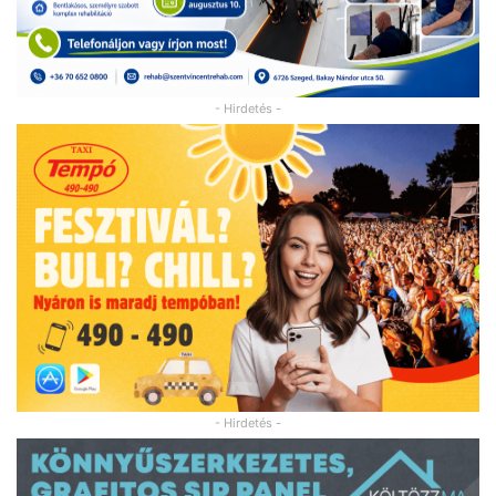
- Hirdetés -
- Hirdetés -