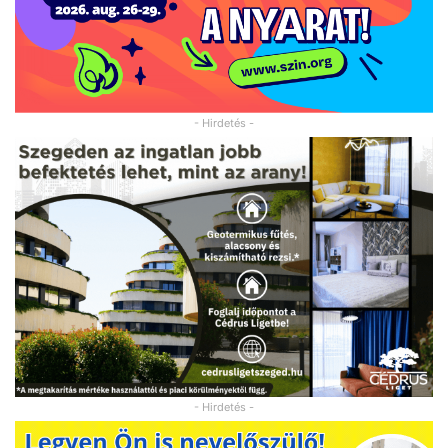
- Hirdetés -
- Hirdetés -