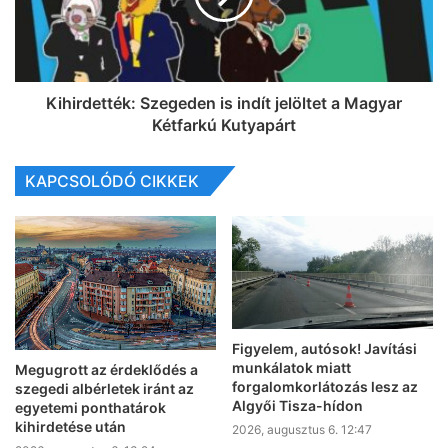
Kihirdették: Szegeden is indít jelöltet a Magyar
Kétfarkú Kutyapárt
KAPCSOLÓDÓ CIKKEK
Figyelem, autósok! Javítási
munkálatok miatt
Megugrott az érdeklődés a
forgalomkorlátozás lesz az
szegedi albérletek iránt az
Algyői Tisza-hídon
egyetemi ponthatárok
kihirdetése után
2026, augusztus 6. 12:47