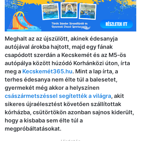
Meghalt az az újszülött, akinek édesanyja
autójával árokba hajtott, majd egy fának
csapódott szerdán a Kecskemét és az M5-ös
autópálya között húzódó Korhánközi úton, írta
meg a
Kecskemét365.hu
. Mint a lap írta, a
terhes édesanya nem élte túl a balesetet,
gyermekét még akkor a helyszínen
császármetszéssel segítették a világra
, akit
sikeres újraélesztést követően szállítottak
kórházba, csütörtökön azonban sajnos kiderült,
hogy a kisbaba sem élte túl a
megpróbáltatásokat.