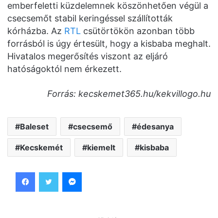
emberfeletti küzdelemnek köszönhetően végül a
csecsemőt stabil keringéssel szállították
kórházba. Az
RTL
csütörtökön azonban több
forrásból is úgy értesült, hogy a kisbaba meghalt.
Hivatalos megerősítés viszont az eljáró
hatóságoktól nem érkezett.
Forrás: kecskemet365.hu/kekvillogo.hu
Baleset
csecsemő
édesanya
Kecskemét
kiemelt
kisbaba
Facebook
Twitter
Messenger