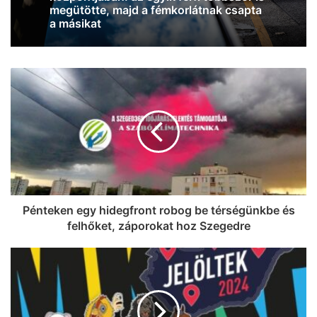
jócskán megdőlt a melegrekord az
országban
Pénteken egy hidegfront robog be térségünkbe és
felhőket, záporokat hoz Szegedre