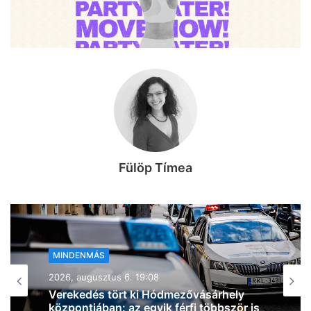
Fülöp Tímea
MINDENMÁS
2026, augusztus 6. 18:54
Zivatarok pattantak ki Csongrád-
Csanád vármegyében, miközben