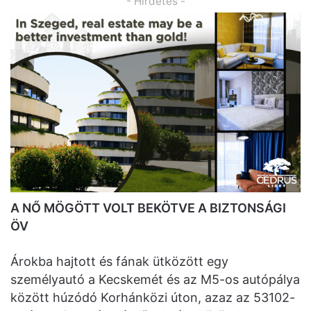
- Hirdetés -
A NŐ MÖGÖTT VOLT BEKÖTVE A BIZTONSÁGI
ÖV
Árokba hajtott és fának ütközött egy
személyautó a Kecskemét és az M5-os autópálya
között húzódó Korhánközi úton, azaz az 53102-