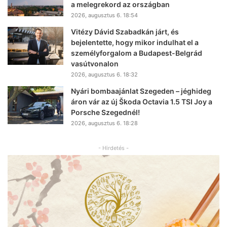
a melegrekord az országban
2026, augusztus 6. 18:54
Vitézy Dávid Szabadkán járt, és
bejelentette, hogy mikor indulhat el a
személyforgalom a Budapest-Belgrád
vasútvonalon
2026, augusztus 6. 18:32
Nyári bombaajánlat Szegeden – jéghideg
áron vár az új Škoda Octavia 1.5 TSI Joy a
Porsche Szegednél!
2026, augusztus 6. 18:28
- Hirdetés -