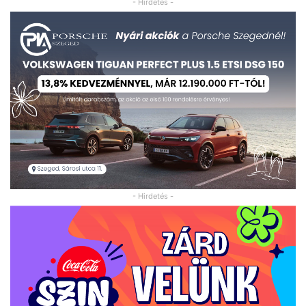
- Hirdetés -
- Hirdetés -