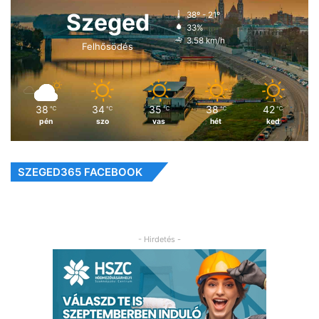
Szeged
38º - 21º
33%
3.58 km/h
Felhősödés
38
34
35
38
42
℃
℃
℃
℃
℃
pén
szo
vas
hét
ked
SZEGED365 FACEBOOK
- Hirdetés -