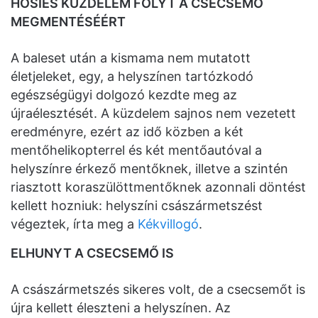
HŐSIES KÜZDELEM FOLYT A CSECSEMŐ
MEGMENTÉSÉÉRT
A baleset után a kismama nem mutatott
életjeleket, egy, a helyszínen tartózkodó
egészségügyi dolgozó kezdte meg az
újraélesztését. A küzdelem sajnos nem vezetett
eredményre, ezért az idő közben a két
mentőhelikopterrel és két mentőautóval a
helyszínre érkező mentőknek, illetve a szintén
riasztott koraszülöttmentőknek azonnali döntést
kellett hozniuk: helyszíni császármetszést
végeztek, írta meg a
Kékvillogó
.
ELHUNYT A CSECSEMŐ IS
A császármetszés sikeres volt, de a csecsemőt is
újra kellett éleszteni a helyszínen. Az