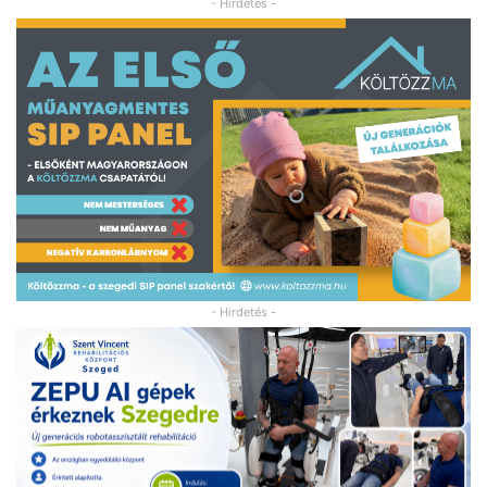
- Hirdetés -
- Hirdetés -