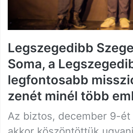
Legszegedibb Szegedi
Soma, a Legszegedib
legfontosabb misszi
zenét minél több em
Az biztos, december 9-ét 
akkor köszöntöttük ugyan