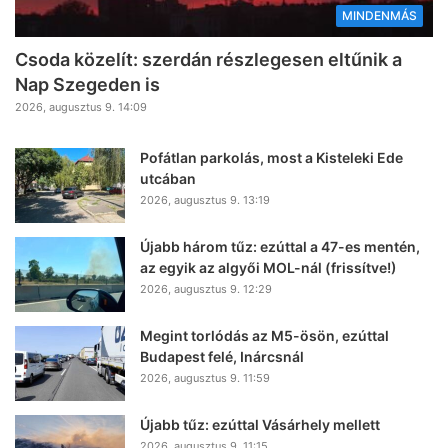
MINDENMÁS
Csoda közelít: szerdán részlegesen eltűnik a
Nap Szegeden is
2026, augusztus 9. 14:09
Pofátlan parkolás, most a Kisteleki Ede
utcában
2026, augusztus 9. 13:19
Újabb három tűz: ezúttal a 47-es mentén,
az egyik az algyői MOL-nál (frissítve!)
2026, augusztus 9. 12:29
Megint torlódás az M5-ösön, ezúttal
Budapest felé, Inárcsnál
2026, augusztus 9. 11:59
Újabb tűz: ezúttal Vásárhely mellett
2026, augusztus 9. 11:15