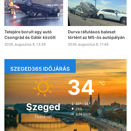
Tetejére borult egy autó
Durva ráfutásos baleset
Csongrád és Gátér között
történt az M5-ös autópályán
2026, augusztus 8. 13:39
2026, augusztus 8. 11:46
SZEGED365 IDŐJÁRÁS
34
℃
Szeged
34º - 24º
28%
3.68 km/h
Tiszta idő