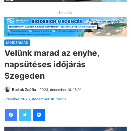
- Hirdetés -
MINDENMÁS
Velünk marad az enyhe,
napsütéses időjárás
Szegeden
Bartok Zsófia
2023, december 18. 18:01
Frissítve: 2023, december 18. 15:39
Facebook
Twitter
Messenger