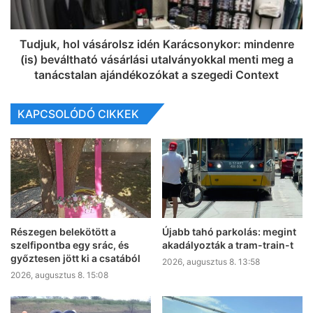
Tudjuk, hol vásárolsz idén Karácsonykor: mindenre
(is) beváltható vásárlási utalványokkal menti meg a
tanácstalan ajándékozókat a szegedi Context
KAPCSOLÓDÓ CIKKEK
Részegen belekötött a
Újabb tahó parkolás: megint
szelfipontba egy srác, és
akadályozták a tram-train-t
győztesen jött ki a csatából
2026, augusztus 8. 13:58
2026, augusztus 8. 15:08