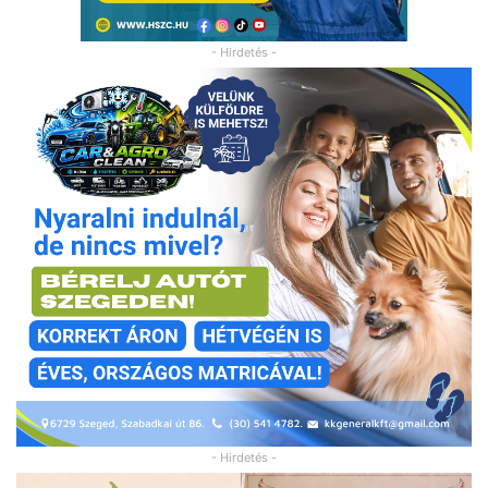
- Hirdetés -
- Hirdetés -