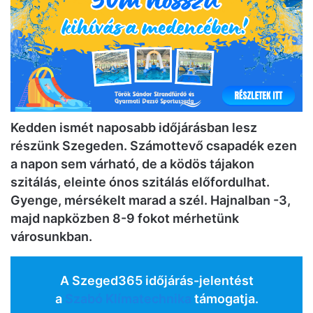
Kedden ismét naposabb időjárásban lesz
részünk Szegeden. Számottevő csapadék ezen
a napon sem várható, de a ködös tájakon
szitálás, eleinte ónos szitálás előfordulhat.
Gyenge, mérsékelt marad a szél. Hajnalban -3,
majd napközben 8-9 fokot mérhetünk
városunkban.
A Szeged365 időjárás-jelentést
a
Szabó Klímatechnika
támogatja.