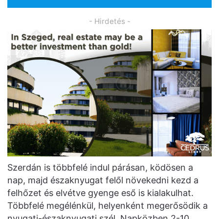
- Hirdetés -
Szerdán is többfelé indul párásan, ködösen a
nap, majd északnyugat felől növekedni kezd a
felhőzet és elvétve gyenge eső is kialakulhat.
Többfelé megélénkül, helyenként megerősödik a
nyugati-északnyugati szél. Napközben 2-10