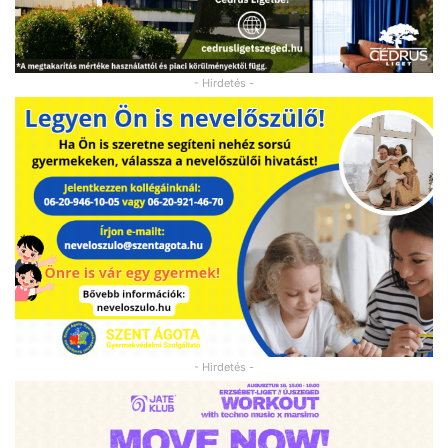
- Hirdetés -
- Hirdetés -