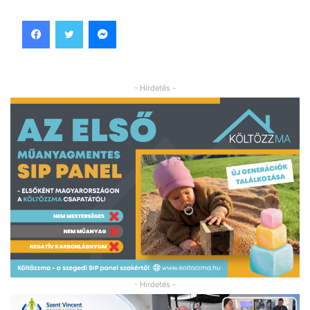
Facebook
Twitter
Messenger
- Hirdetés -
- Hirdetés -