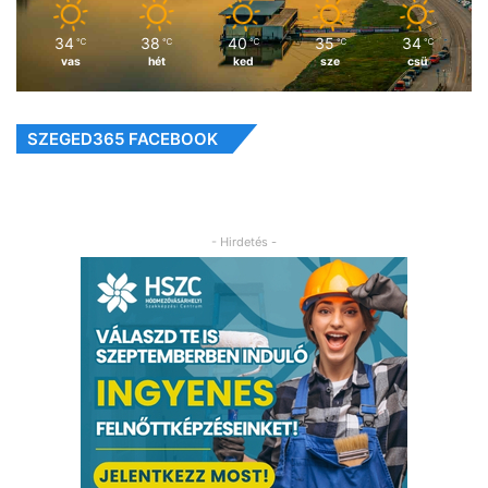
34
38
40
35
34
℃
℃
℃
℃
℃
vas
hét
ked
sze
csü
SZEGED365 FACEBOOK
- Hirdetés -