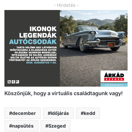
- Hirdetés -
K
ö
sz
ö
njük, hogy a virtuális családtagunk vagy!
december
Időjárás
kedd
napsütés
Szeged