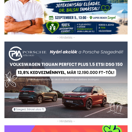
- Hirdetés -
- Hirdetés -