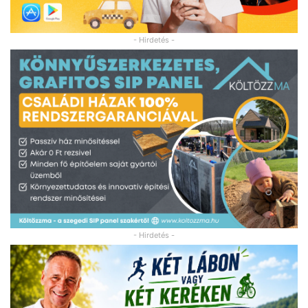
- Hirdetés -
- Hirdetés -