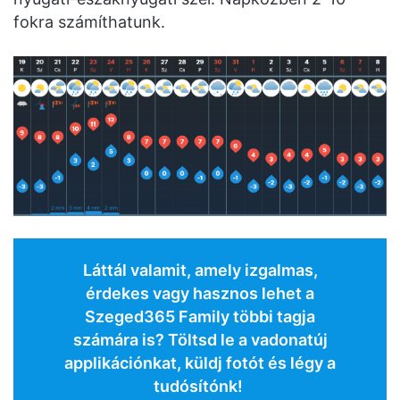
fokra számíthatunk.
Láttál valamit, amely izgalmas,
érdekes vagy hasznos lehet a
Szeged365 Family többi tagja
számára is? Töltsd le a vadonatúj
applikációnkat, küldj fotót és légy a
tudósítónk!