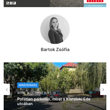
Bartok Zsófia
MINDENMÁS
2026, augusztus 9. 12:29
Újabb három tűz: ezúttal a 47-es
mentén, az egyik az algyői MOL-nál
(frissítve!)