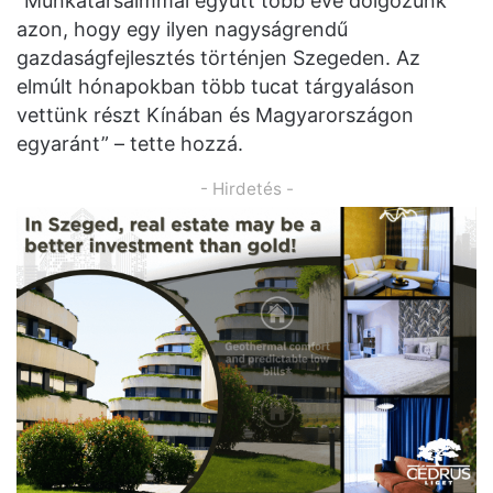
“Munkatársaimmal együtt több éve dolgozunk
azon, hogy egy ilyen nagyságrendű
gazdaságfejlesztés történjen Szegeden. Az
elmúlt hónapokban több tucat tárgyaláson
vettünk részt Kínában és Magyarországon
egyaránt” – tette hozzá.
- Hirdetés -