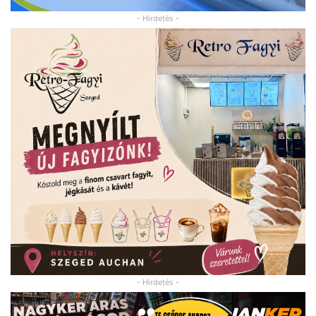
- Hirdetés -
- Hirdetés -