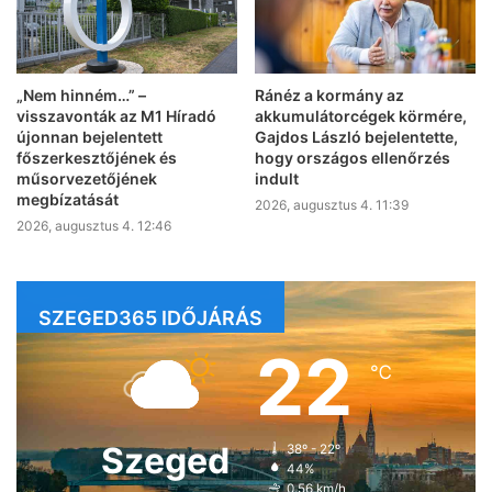
„Nem hinném…” –
Ránéz a kormány az
visszavonták az M1 Híradó
akkumulátorcégek körmére,
újonnan bejelentett
Gajdos László bejelentette,
főszerkesztőjének és
hogy országos ellenőrzés
műsorvezetőjének
indult
megbízatását
2026, augusztus 4. 11:39
2026, augusztus 4. 12:46
SZEGED365 IDŐJÁRÁS
22
℃
Szeged
38º - 22º
44%
0.56 km/h