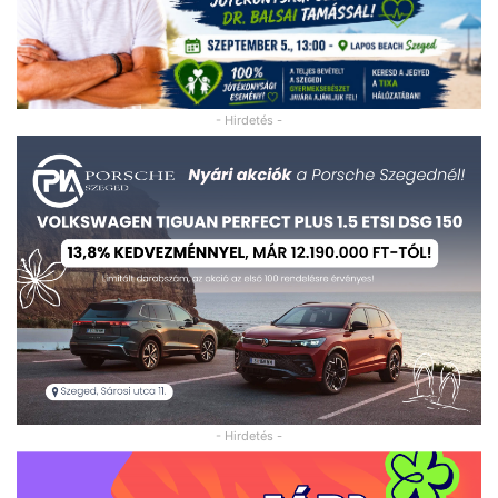
- Hirdetés -
- Hirdetés -