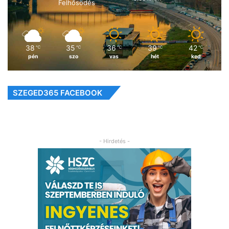
Felhősödés
38
35
36
39
42
℃
℃
℃
℃
℃
pén
szo
vas
hét
ked
SZEGED365 FACEBOOK
- Hirdetés -