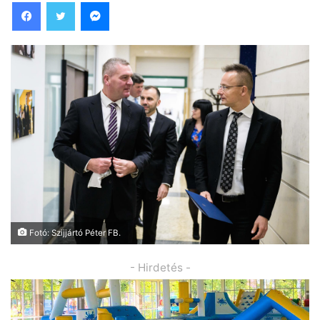
Facebook
Twitter
Messenger
Fotó: Szijjártó Péter FB.
- Hirdetés -