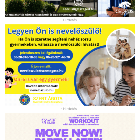
- Hirdetés -
- Hirdetés -