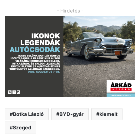
- Hirdetés -
Botka László
BYD-gyár
kiemelt
Szeged