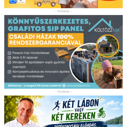
- Hirdetés -
- Hirdetés -