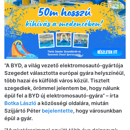
“A BYD, a világ vezető elektromosautó-gyártója
Szegedet választotta európai gyára helyszínéül,
több hazai és külföldi város közül. Tisztelt
szegediek, örömmel jelentem be, hogy nálunk
épül fel a BYD új elektromosautó-gyára” – írta
Botka László
a közösségi oldalára, miután
Szijjártó Péter
bejelentette
, hogy városunkban
épül a gyár.