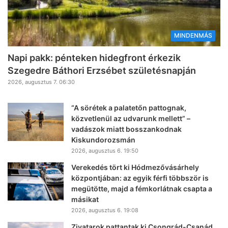
MINDENMÁS
Napi pakk: pénteken hidegfront érkezik
Szegedre Báthori Erzsébet születésnapján
2026, augusztus 7. 06:30
“A sörétek a palatetőn pattognak,
közvetlenül az udvarunk mellett” –
vadászok miatt bosszankodnak
Kiskundorozsmán
2026, augusztus 6. 19:50
Verekedés tört ki Hódmezővásárhely
központjában: az egyik férfi többször is
megütötte, majd a fémkorlátnak csapta a
másikat
2026, augusztus 6. 19:08
Zivatarok pattantak ki Csongrád-Csanád