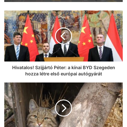
Kiderült, mikor választ új köztársasági
elnököt az Országgyűlés
Hivatalos! Szijjártó Péter: a kínai BYD Szegeden
hozza létre első európai autógyárát