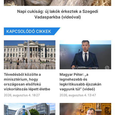
Napi cukiság: új lakók érkeztek a Szegedi
Vadasparkba (videóval)
KAPCSOLÓDÓ CIKKEK
Tévedésből közölte a
Magyar Péter: „a
minisztérium, hogy
legnehezebb és
országosan elsőfokú
legkritikusabb éjszakán
vízkorlátozás lépett életbe
vagyunk túl” (videó)
2026, augusztus 4. 18:27
2026, augusztus 4. 13:47