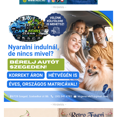
- Hirdetés -
- Hirdetés -