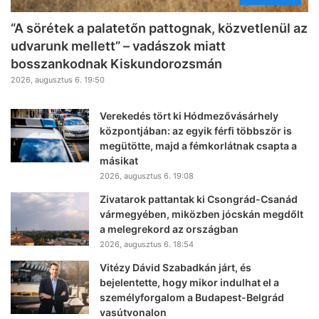
“A sörétek a palatetőn pattognak, közvetlenül az
udvarunk mellett” – vadászok miatt
bosszankodnak Kiskundorozsmán
2026, augusztus 6. 19:50
Verekedés tört ki Hódmezővásárhely
központjában: az egyik férfi többször is
megütötte, majd a fémkorlátnak csapta a
másikat
2026, augusztus 6. 19:08
Zivatarok pattantak ki Csongrád-Csanád
vármegyében, miközben jócskán megdőlt
a melegrekord az országban
2026, augusztus 6. 18:54
Vitézy Dávid Szabadkán járt, és
bejelentette, hogy mikor indulhat el a
személyforgalom a Budapest-Belgrád
vasútvonalon