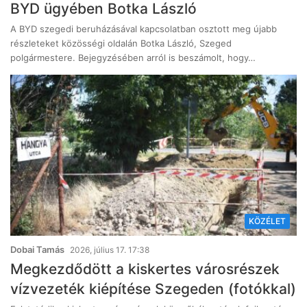
BYD ügyében Botka László
A BYD szegedi beruházásával kapcsolatban osztott meg újabb
részleteket közösségi oldalán Botka László, Szeged
polgármestere. Bejegyzésében arról is beszámolt, hogy…
KÖZÉLET
Dobai Tamás
2026, július 17. 17:38
Megkezdődött a kiskertes városrészek
vízvezeték kiépítése Szegeden (fotókkal)