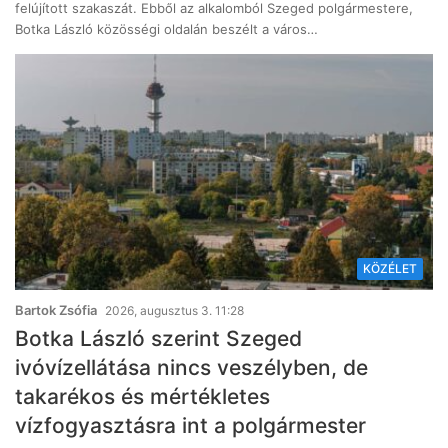
felújított szakaszát. Ebből az alkalomból Szeged polgármestere,
Botka László közösségi oldalán beszélt a város…
KÖZÉLET
Bartok Zsófia
2026, augusztus 3. 11:28
Botka László szerint Szeged
ivóvízellátása nincs veszélyben, de
takarékos és mértékletes
vízfogyasztásra int a polgármester