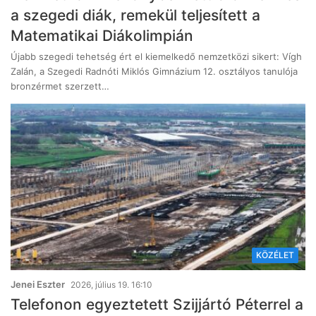
a szegedi diák, remekül teljesített a
Matematikai Diákolimpián
Újabb szegedi tehetség ért el kiemelkedő nemzetközi sikert: Vígh
Zalán, a Szegedi Radnóti Miklós Gimnázium 12. osztályos tanulója
bronzérmet szerzett…
KÖZÉLET
Jenei Eszter
2026, július 19. 16:10
Telefonon egyeztetett Szijjártó Péterrel a