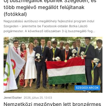
Új buszmegállók épülnek Szegeden, és
több meglévő megállót felújítanak
(fotókkal)
Nagyszabású autóbusz-megállóhely fejlesztési program indul
Szegeden – jelentette be Facebook-oldalán Botka László
polgármester. A következő időszakban 3 új buszmegálló fog…
SZEGEDI ARCOK
Jenei Eszter
2026, július 25. 13:03
Nemzetközi mezőnyben lett bronzérmes