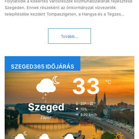
Folytatódik a kiskertes városrészek közműhálozatának fejlesztése
Szegeden. Ennek részeként az önkormányzat vízvezeték
telepítésébe kezdett Tompaszigeten, a Hangya és a Tegzes…
Tovább...
SZEGED365 IDŐJÁRÁS
33
℃
Szeged
33º - 27º
19%
3.92 km/h
Zápor