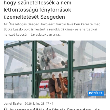
hogy szüneteltessék a nem
létfontosságú fényforrások
üzemeltetését Szegeden
Az Összefogás Szeged Jövőjéért frakció levélben kereste meg
Botka László polgármestert a rendkívüli klíma- és energetikai
helyzet kapcsán. Javaslatukban arra…
KÖZÉLET
Jenei Eszter
2026, július 28. 17:41