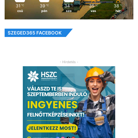
31
39
34
35
38
℃
℃
℃
℃
℃
csü
pén
szo
vas
hét
SZEGED365 FACEBOOK
- Hirdetés -