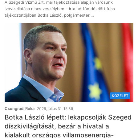
A Szegedi Vízmű Zrt. mai tájékoztatása alapján városunk
ivóvízellátása nincs veszélyben – írta hétfőn délelőtt friss
tájékoztatójában Botka László, polgármester.…
KÖZÉLET
Csongrádi Réka
2026, július 31. 15:39
Botka László lépett: lekapcsolják Szeged
díszkivilágítását, bezár a hivatal a
kialakult országos villamosenergia-