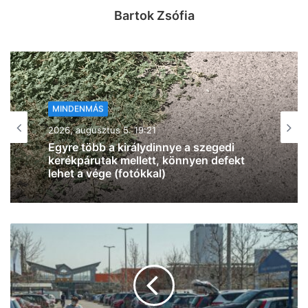
Bartok Zsófia
MINDENMÁS
2026, augusztus 5. 18:42
Szegeden is pokoli a hőség,
országszerte 40 fokot mértek – itt a
legfrissebb beszámoló a
hőséghelyzetről