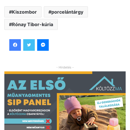
Kiszombor
porcelántárgy
Rónay Tibor-kúria
Facebook
Twitter
Messenger
- Hirdetés -