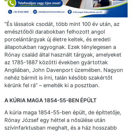
“És lássatok csodát, több mint 100 év után, az
emésztőből darabokban felhozott angol
porcelántárgyak új életre keltek, és eredeti
állapotukban ragyognak. Ezek ténylegesen a
Rónay család által használt tárgyak, amelyeket
az 1785-1887 közötti években gyártottak
Angliában, John Davenport üzemében. Nagyon
nehéz bármit is írni, talán később szakértőt
kérünk fel rá” – emelték ki a posztban.
A KÚRIA MAGA 1854-55-BEN ÉPÜLT
A kúria maga 1854-55-ben épült, de építtetője,
Rónay József egy héttel a nősülése után
szívinfarktusban meghalt, és a ház hosszabb