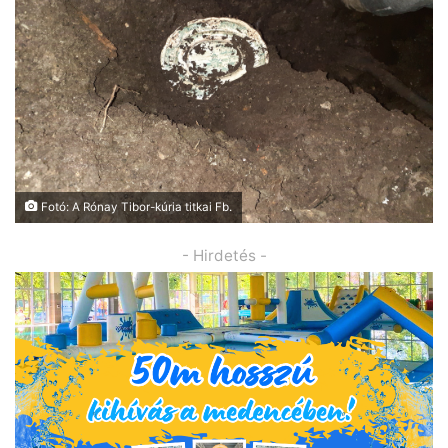
Fotó: A Rónay Tibor-kúria titkai Fb.
- Hirdetés -