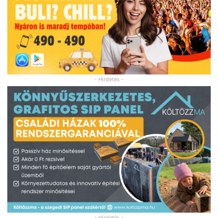
- Hirdetés -
- Hirdetés -