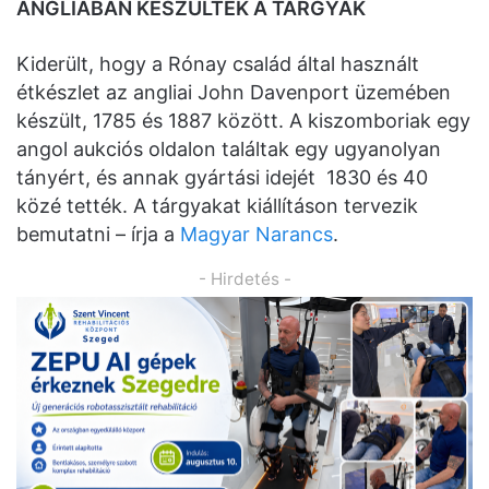
ANGLIÁBAN KÉSZÜLTEK A TÁRGYAK
Kiderült, hogy a Rónay család által használt
étkészlet az angliai John Davenport üzemében
készült, 1785 és 1887 között. A kiszomboriak egy
angol aukciós oldalon találtak egy ugyanolyan
tányért, és annak gyártási idejét 1830 és 40
közé tették. A tárgyakat kiállításon tervezik
bemutatni – írja a
Magyar Narancs
.
- Hirdetés -