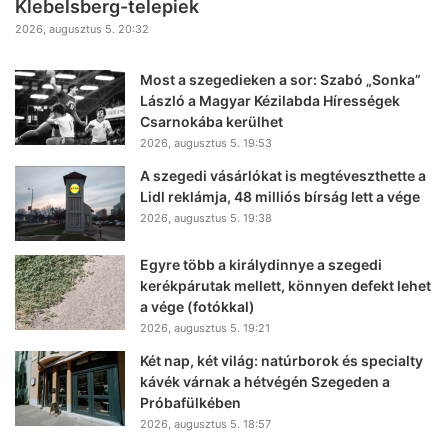
Klebelsberg-telepiek
2026, augusztus 5. 20:32
Most a szegedieken a sor: Szabó „Sonka”
László a Magyar Kézilabda Hírességek
Csarnokába kerülhet
2026, augusztus 5. 19:53
A szegedi vásárlókat is megtéveszthette a
Lidl reklámja, 48 milliós bírság lett a vége
2026, augusztus 5. 19:38
Egyre több a királydinnye a szegedi
kerékpárutak mellett, könnyen defekt lehet
a vége (fotókkal)
2026, augusztus 5. 19:21
Két nap, két világ: natúrborok és specialty
kávék várnak a hétvégén Szegeden a
Próbafülkében
2026, augusztus 5. 18:57