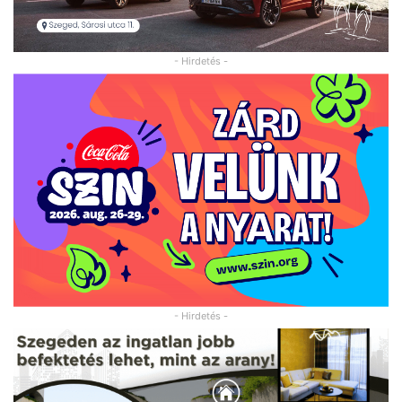
- Hirdetés -
- Hirdetés -