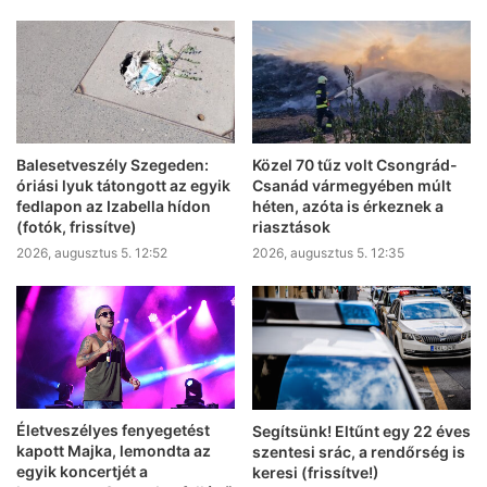
Balesetveszély Szegeden:
Közel 70 tűz volt Csongrád-
óriási lyuk tátongott az egyik
Csanád vármegyében múlt
fedlapon az Izabella hídon
héten, azóta is érkeznek a
(fotók, frissítve)
riasztások
2026, augusztus 5. 12:52
2026, augusztus 5. 12:35
Életveszélyes fenyegetést
Segítsünk! Eltűnt egy 22 éves
kapott Majka, lemondta az
szentesi srác, a rendőrség is
egyik koncertjét a
keresi (frissítve!)