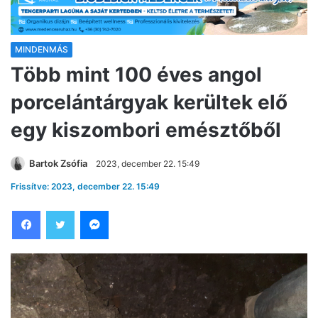
MINDENMÁS
Több mint 100 éves angol
porcelántárgyak kerültek elő
egy kiszombori emésztőből
Bartok Zsófia
2023, december 22. 15:49
Frissítve: 2023, december 22. 15:49
Facebook
Twitter
Messenger