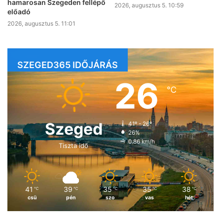
hamarosan Szegeden fellépő
2026, augusztus 5. 10:59
előadó
2026, augusztus 5. 11:01
SZEGED365 IDŐJÁRÁS
26
℃
Szeged
41º - 26º
26%
0.86 km/h
Tiszta idő
41
39
35
35
38
℃
℃
℃
℃
℃
csü
pén
szo
vas
hét