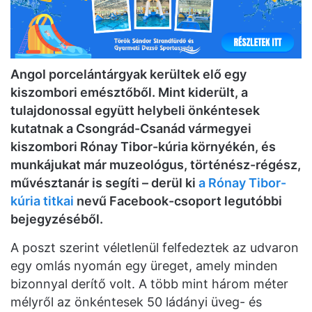
Angol porcelántárgyak kerültek elő egy
kiszombori emésztőből. Mint kiderült, a
tulajdonossal együtt helybeli önkéntesek
kutatnak a Csongrád-Csanád vármegyei
kiszombori Rónay Tibor-kúria környékén, és
munkájukat már muzeológus, történész-régész,
művésztanár is segíti – derül ki
a Rónay Tibor-
kúria titkai
nevű Facebook-csoport legutóbbi
bejegyzéséből.
A poszt szerint véletlenül felfedeztek az udvaron
egy omlás nyomán egy üreget, amely minden
bizonnyal derítő volt. A több mint három méter
mélyről az önkéntesek 50 ládányi üveg- és