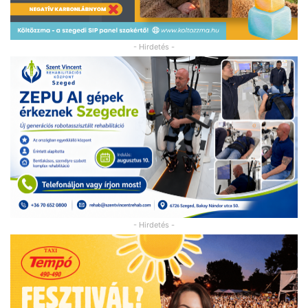
- Hirdetés -
- Hirdetés -