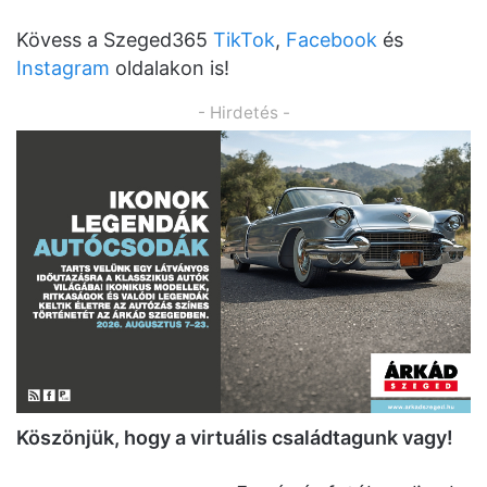
Kövess a Szeged365
TikTok
,
Facebook
és
Instagram
oldalakon is!
- Hirdetés -
K
ö
sz
ö
njük, hogy a virtuális családtagunk vagy!