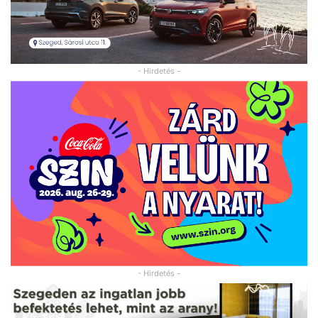
- Hirdetés -
- Hirdetés -