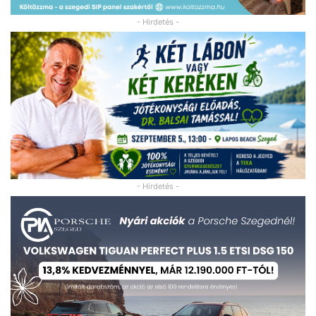
- Hirdetés -
- Hirdetés -