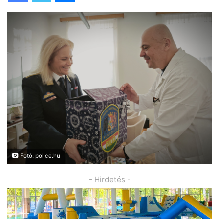
Fotó: police.hu
- Hirdetés -