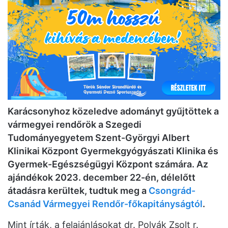
Karácsonyhoz közeledve adományt gyűjtöttek a
vármegyei rendőrök a Szegedi
Tudományegyetem Szent-Györgyi Albert
Klinikai Központ Gyermekgyógyászati Klinika és
Gyermek-Egészségügyi Központ számára. Az
ajándékok 2023. december 22-én, délelőtt
átadásra kerültek, tudtuk meg a
Csongrád-
Csanád Vármegyei Rendőr-főkapitányságtól
.
Mint írták, a felajánlásokat dr. Polyák Zsolt r.