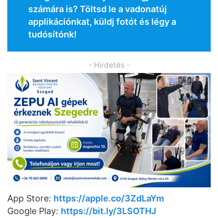
számára is? Töltsd le a vadonatúj
applikációnkat, küldj fotót és légy a
tudósítónk!
- Hirdetés -
App Store:
https://apple.co/3ZdLaYm
Google Play:
https://bit.ly/3LSOTHJ