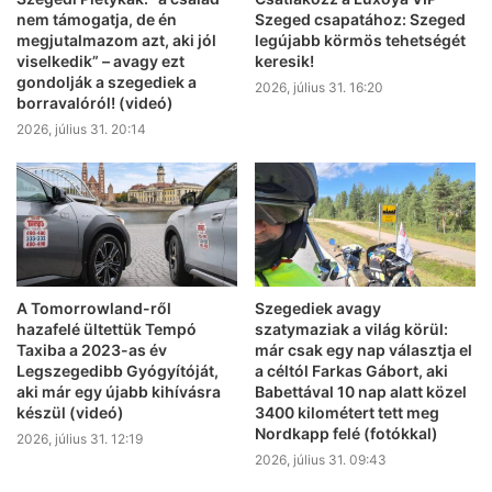
nem támogatja, de én
Szeged csapatához: Szeged
megjutalmazom azt, aki jól
legújabb körmös tehetségét
viselkedik” – avagy ezt
keresik!
gondolják a szegediek a
2026, július 31. 16:20
borravalóról! (videó)
2026, július 31. 20:14
A Tomorrowland-ről
Szegediek avagy
hazafelé ültettük Tempó
szatymaziak a világ körül:
Taxiba a 2023-as év
már csak egy nap választja el
Legszegedibb Gyógyítóját,
a céltól Farkas Gábort, aki
aki már egy újabb kihívásra
Babettával 10 nap alatt közel
készül (videó)
3400 kilométert tett meg
Nordkapp felé (fotókkal)
2026, július 31. 12:19
2026, július 31. 09:43