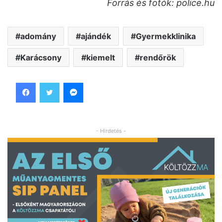
Forrás és fotók: police.hu
adomány
ajándék
Gyermekklinika
Karácsony
kiemelt
rendőrök
Facebook
Twitter
Messenger
- Hirdetés -