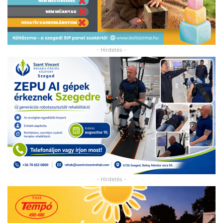
- Hirdetés -
- Hirdetés -