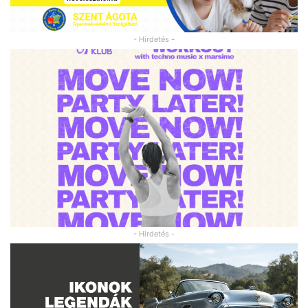
- Hirdetés -
- Hirdetés -