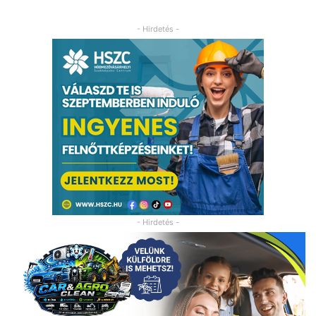
- Hirdetés -
- Hirdetés -