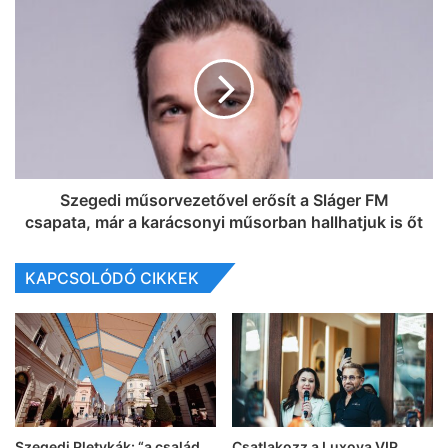
Szegedi műsorvezetővel erősít a Sláger FM
csapata, már a karácsonyi műsorban hallhatjuk is őt
KAPCSOLÓDÓ CIKKEK
Szegedi Pletykák: “a család
Csatlakozz a Luxoya VIP