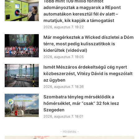
Több mint 109 millió forintot
adományoztak a magyarok a REpont
automatákon keresztül fél év alatt –
mutatjuk, kik kapják a támogatást
2026, augusztus 7. 19:22
Már megérkeztek a Wicked díszletei a Dóm
térre, most pedig kulisszatitkok is
kiderültek (videóval)
2026, augusztus 7. 19:05
Ismét Mészáros érdekeltségű cég nyert
közbeszerzést, Vitézy Dávid is megszólalt
az ügyben
2026, augusztus 7. 18:36
Szombatra tényleg mérséklődik a
hőmérséklet, már “csak” 32 fok lesz
Szegeden
2026, augusztus 7. 18:01
- Hirdetés -