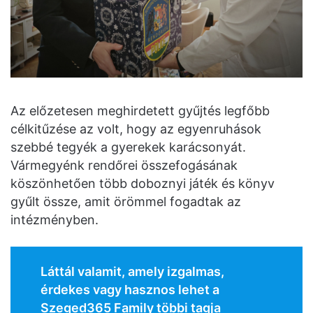
Az előzetesen meghirdetett gyűjtés legfőbb
célkitűzése az volt, hogy az egyenruhások
szebbé tegyék a gyerekek karácsonyát.
Vármegyénk rendőrei összefogásának
köszönhetően több doboznyi játék és könyv
gyűlt össze, amit örömmel fogadtak az
intézményben.
Láttál valamit, amely izgalmas,
érdekes vagy hasznos lehet a
Szeged365 Family többi tagja