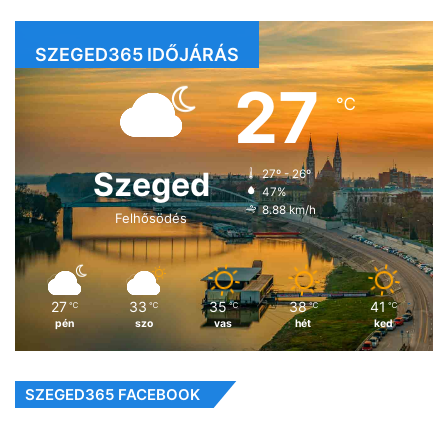
SZEGED365 IDŐJÁRÁS
27
℃
Szeged
27º - 26º
47%
8.88 km/h
Felhősödés
27
33
35
38
41
℃
℃
℃
℃
℃
pén
szo
vas
hét
ked
SZEGED365 FACEBOOK