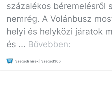
százalékos béremelésről s
nemrég. A Volánbusz most 
helyi és helyközi járatok
Vasárnap
és …
Bővebben:
és
hétfőn
is
Szegedi hírek | Szeged365
sztrájkolnak
a
Volánbusz
sofőrjei,
mutatjuk,
melyik
járatok
maradnak
ki
emiatt