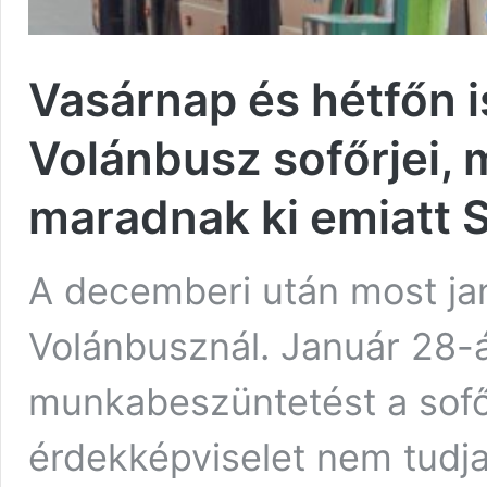
Vasárnap és hétfőn i
Volánbusz sofőrjei, 
maradnak ki emiatt
A decemberi után most jan
Volánbusznál. Január 28-á
munkabeszüntetést a sofőr
érdekképviselet nem tudja