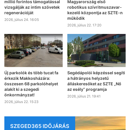
millió forintos támogatással
Magyarország első
vizsgálják az intim szövetek
robotikus szívritmuszavar-
regenerációját
kezelő központja az SZTE-n
működik
2026, július 24. 16:05
2026, július 22. 17:20
Új parkolók és több tucat fa
Segédápolói képzéssel segíti
érkezik Makkosházára:
a hátrányos helyzetű
összesen 68 parkolóhelyet
álláskeresőket az SZTE „Nő
alakít ki a szegedi
az esély” programja
önkormányzat!
2026, július 21. 19:41
2026, július 22. 15:23
SZEGED365 IDŐJÁRÁS