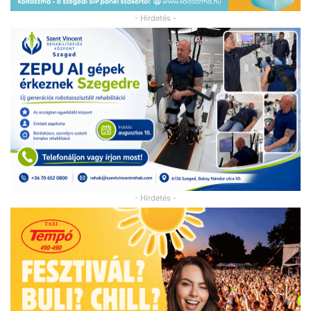
- Hirdetés -
- Hirdetés -