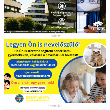
- Hirdetés -
- Hirdetés -