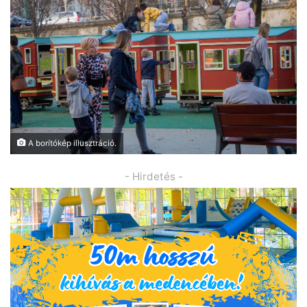
A borítókép illusztráció.
- Hirdetés -