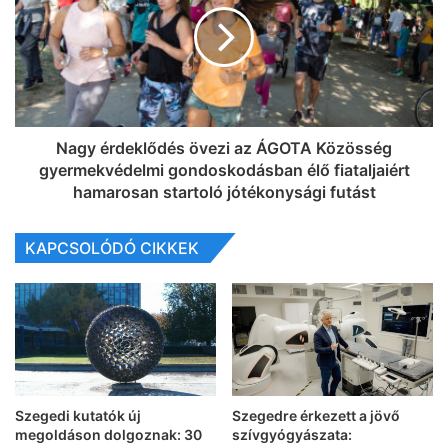
Nagy érdeklődés övezi az ÁGOTA Közösség
gyermekvédelmi gondoskodásban élő fiataljaiért
hamarosan startoló jótékonysági futást
KAPCSOLÓDÓ CIKKEK
Szegedi kutatók új
Szegedre érkezett a jövő
megoldáson dolgoznak: 30
szívgyógyászata: