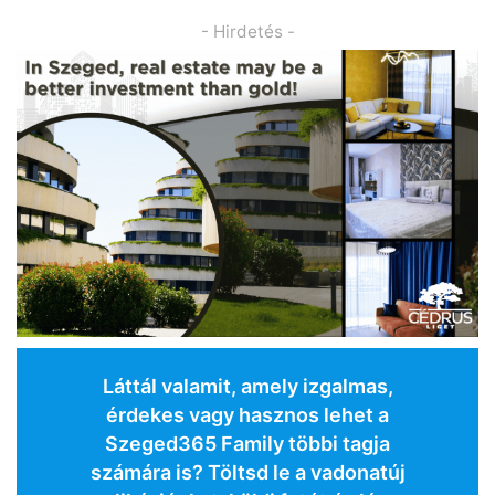
- Hirdetés -
Láttál valamit, amely izgalmas,
érdekes vagy hasznos lehet a
Szeged365 Family többi tagja
számára is? Töltsd le a vadonatúj