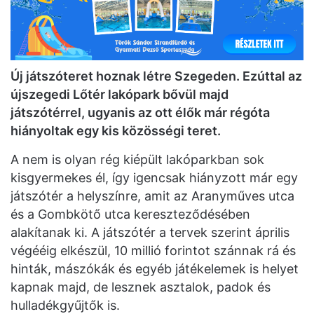
Új játszóteret hoznak létre Szegeden. Ezúttal az
újszegedi Lőtér lakópark bővül majd
játszótérrel, ugyanis az ott élők már régóta
hiányoltak egy kis közösségi teret.
A nem is olyan rég kiépült lakóparkban sok
kisgyermekes él, így igencsak hiányzott már egy
játszótér a helyszínre, amit az Aranyműves utca
és a Gombkötő utca kereszteződésében
alakítanak ki. A játszótér a tervek szerint április
végééig elkészül, 10 millió forintot szánnak rá és
hinták, mászókák és egyéb játékelemek is helyet
kapnak majd, de lesznek asztalok, padok és
hulladékgyűjtők is.