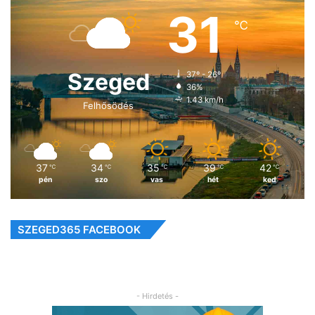
31
℃
Szeged
37º - 26º
36%
1.43 km/h
Felhősödés
37
34
35
39
42
℃
℃
℃
℃
℃
pén
szo
vas
hét
ked
SZEGED365 FACEBOOK
- Hirdetés -