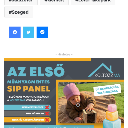
Szeged
Facebook
Twitter
Messenger
- Hirdetés -