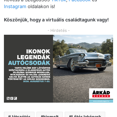
Instagram
oldalakon is!
K
ö
sz
ö
njük, hogy a virtuális családtagunk vagy!
- Hirdetés -
Játszótér
kiemelt
Lőtér lakópark