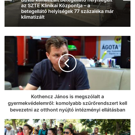
Normális közlekedési lehetőségeket és
infrastruktúra-fejlesztést követelnek a
Klebelsberg-telepiek
Kothencz János is megszólalt a
gyermekvédelemről: komolyabb szűrőrendszert kell
bevezetni az otthont nyújtó intézményi ellátásban