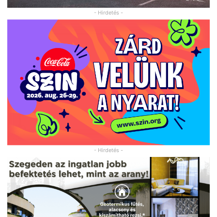
- Hirdetés -
- Hirdetés -