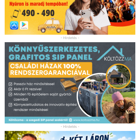
- Hirdetés -
- Hirdetés -