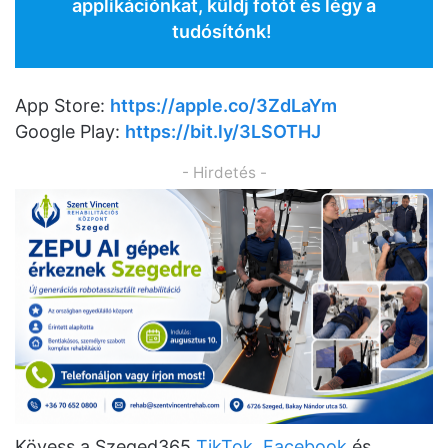
applikációnkat, küldj fotót és légy a
tudósítónk!
App Store:
https://apple.co/3ZdLaYm
Google Play:
https://bit.ly/3LSOTHJ
- Hirdetés -
Kövess a Szeged365
TikTok
,
Facebook
és