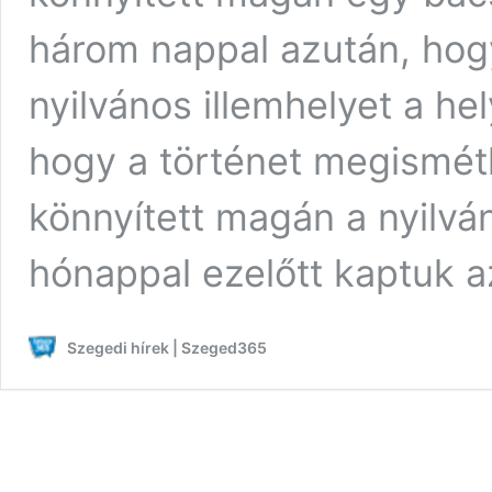
három nappal azután, hogy
nyilvános illemhelyet a he
hogy a történet megismétl
könnyített magán a nyilvá
hónappal ezelőtt kaptuk a
Szegedi hírek | Szeged365