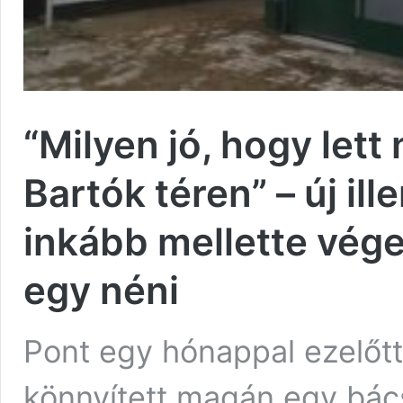
“Milyen jó, hogy let
Bartók téren” – új il
inkább mellette vége
egy néni
Pont egy hónappal ezelőtt
könnyített magán egy bács