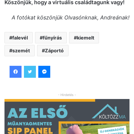
Köszönjük, hogy a virtuális családtagunk vagy!
A fotókat köszönjük Olvasónknak, Andreának!
falevél
fűnyírás
kiemelt
szemét
Záportó
Facebook
Twitter
Messenger
- Hirdetés -