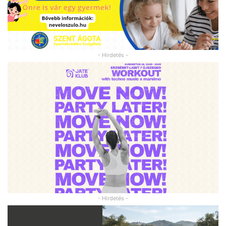
- Hirdetés -
- Hirdetés -