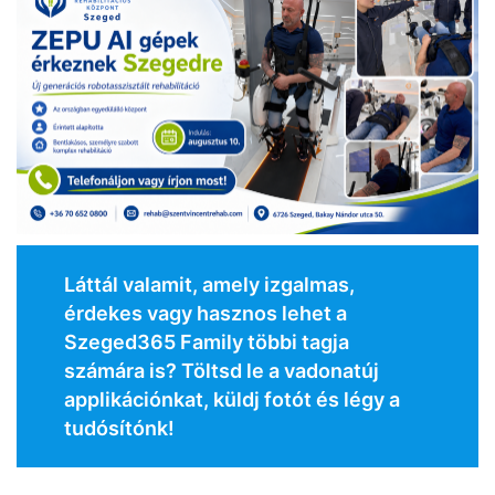
Láttál valamit, amely izgalmas,
érdekes vagy hasznos lehet a
Szeged365 Family többi tagja
számára is? Töltsd le a vadonatúj
applikációnkat, küldj fotót és légy a
tudósítónk!