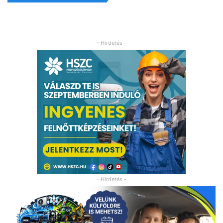
- Hirdetés -
- Hirdetés -