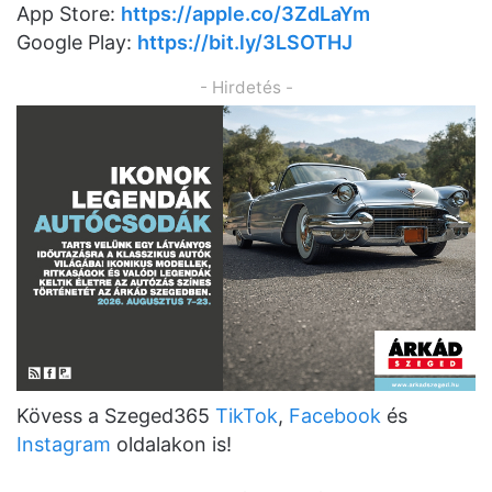
App Store:
https://apple.co/3ZdLaYm
Google Play:
https://bit.ly/3LSOTHJ
- Hirdetés -
Kövess a Szeged365
TikTok
,
Facebook
és
Instagram
oldalakon is!