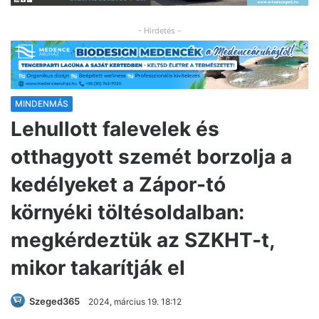
- Hirdetés -
MINDENMÁS
Lehullott falevelek és
otthagyott szemét borzolja a
kedélyeket a Zápor-tó
környéki töltésoldalban:
megkérdeztük az SZKHT-t,
mikor takarítják el
Szeged365
2024, március 19. 18:12