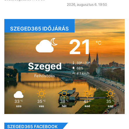
2026, augusztus 6. 19:50
SZEGED365 IDŐJÁRÁS
21
℃
Szeged
33º - 19º
68%
4.1 km/h
Felhősödés
33
35
38
41
35
℃
℃
℃
℃
℃
szo
vas
hét
ked
sze
SZEGED365 FACEBOOK