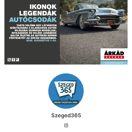
Szeged365
I