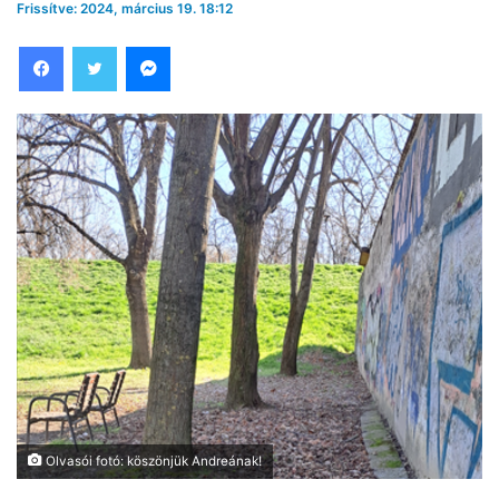
Frissítve: 2024, március 19. 18:12
Facebook
Twitter
Messenger
Olvasói fotó: köszönjük Andreának!