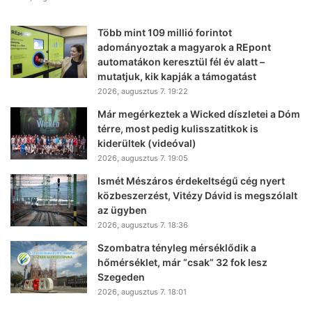
Több mint 109 millió forintot
adományoztak a magyarok a REpont
automatákon keresztül fél év alatt –
mutatjuk, kik kapják a támogatást
2026, augusztus 7. 19:22
Már megérkeztek a Wicked díszletei a Dóm
térre, most pedig kulisszatitkok is
kiderültek (videóval)
2026, augusztus 7. 19:05
Ismét Mészáros érdekeltségű cég nyert
közbeszerzést, Vitézy Dávid is megszólalt
az ügyben
2026, augusztus 7. 18:36
Szombatra tényleg mérséklődik a
hőmérséklet, már “csak” 32 fok lesz
Szegeden
2026, augusztus 7. 18:01