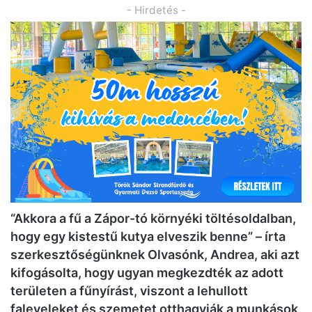
- Hirdetés -
“Akkora a fű a Zápor-tó környéki töltésoldalban,
hogy egy kistestű kutya elveszik benne” – írta
szerkesztőségünknek Olvasónk, Andrea, aki azt
kifogásolta, hogy ugyan megkezdték az adott
területen a fűnyírást, viszont a lehullott
faleveleket és szemetet otthagyják a munkások,