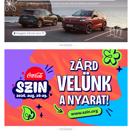
- Hirdetés -
- Hirdetés -