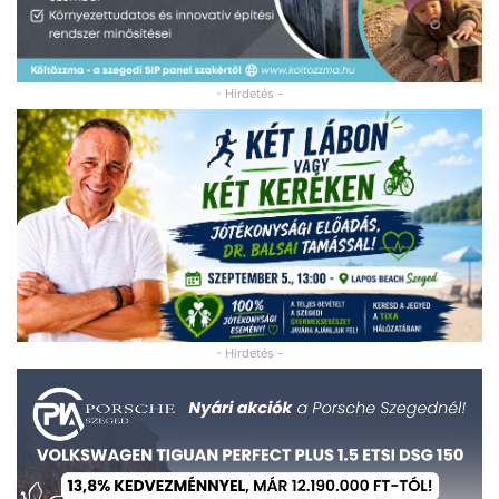
- Hirdetés -
- Hirdetés -