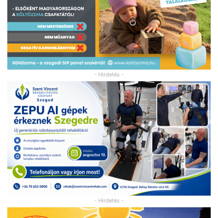
- Hirdetés -
- Hirdetés -