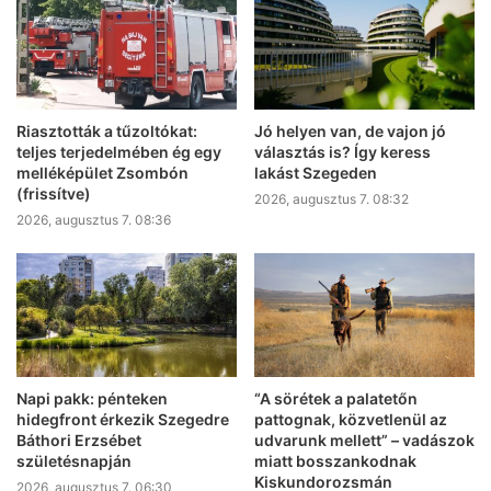
Riasztották a tűzoltókat:
Jó helyen van, de vajon jó
teljes terjedelmében ég egy
választás is? Így keress
melléképület Zsombón
lakást Szegeden
(frissítve)
2026, augusztus 7. 08:32
2026, augusztus 7. 08:36
Napi pakk: pénteken
“A sörétek a palatetőn
hidegfront érkezik Szegedre
pattognak, közvetlenül az
Báthori Erzsébet
udvarunk mellett” – vadászok
születésnapján
miatt bosszankodnak
Kiskundorozsmán
2026, augusztus 7. 06:30