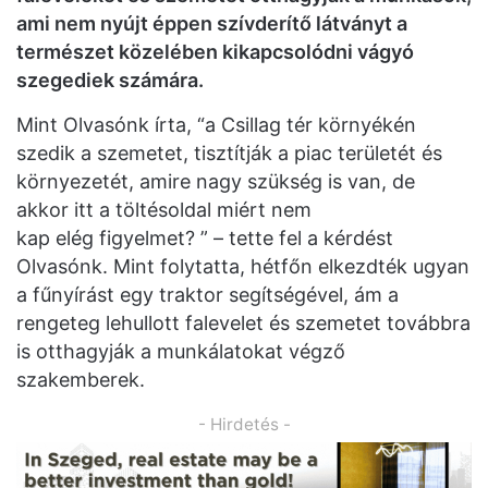
ami nem nyújt éppen szívderítő látványt a
természet közelében kikapcsolódni vágyó
szegediek számára.
Mint Olvasónk írta, “a Csillag tér környékén
szedik a szemetet, tisztítják a piac területét és
környezetét, amire nagy szükség is van, de
akkor itt a töltésoldal miért nem
kap elég figyelmet? ” – tette fel a kérdést
Olvasónk. Mint folytatta, hétfőn elkezdték ugyan
a fűnyírást egy traktor segítségével, ám a
rengeteg lehullott falevelet és szemetet továbbra
is otthagyják a munkálatokat végző
szakemberek.
- Hirdetés -