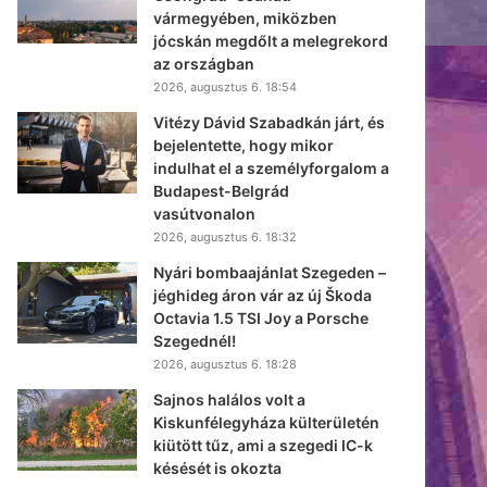
vármegyében, miközben
jócskán megdőlt a melegrekord
az országban
2026, augusztus 6. 18:54
Vitézy Dávid Szabadkán járt, és
bejelentette, hogy mikor
indulhat el a személyforgalom a
Budapest-Belgrád
vasútvonalon
2026, augusztus 6. 18:32
Nyári bombaajánlat Szegeden –
jéghideg áron vár az új Škoda
Octavia 1.5 TSI Joy a Porsche
Szegednél!
2026, augusztus 6. 18:28
Sajnos halálos volt a
Kiskunfélegyháza külterületén
kiütött tűz, ami a szegedi IC-k
késését is okozta