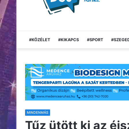
#KÖZÉLET
#KIKAPCS
#SPORT
#SZEGED
MINDENMÁS
Tűz ütött ki az éj