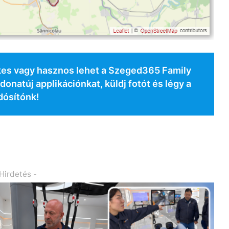
ekes vagy hasznos lehet a Szeged365 Family
donatúj applikációnkat, küldj fotót és légy a
dósítónk!
 Hirdetés -