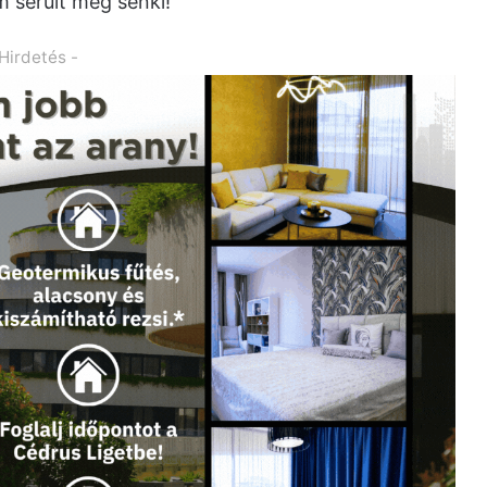
m sérült meg senki!
 Hirdetés -