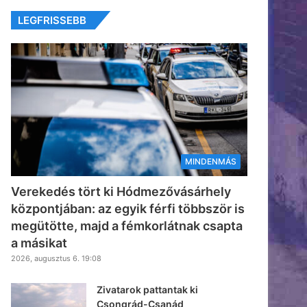
LEGFRISSEBB
MINDENMÁS
Verekedés tört ki Hódmezővásárhely
központjában: az egyik férfi többször is
megütötte, majd a fémkorlátnak csapta
a másikat
2026, augusztus 6. 19:08
Zivatarok pattantak ki
Csongrád-Csanád