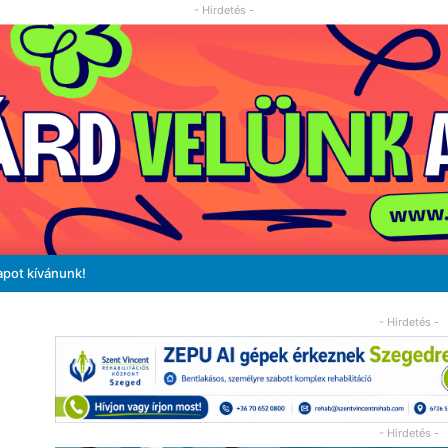
- Hirdetés -
apot kívánunk!
- Hirdetés -
- Hirdetés -