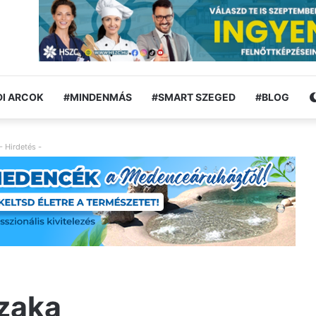
I ARCOK
#MINDENMÁS
#SMART SZEGED
#BLOG
- Hirdetés -
szaka