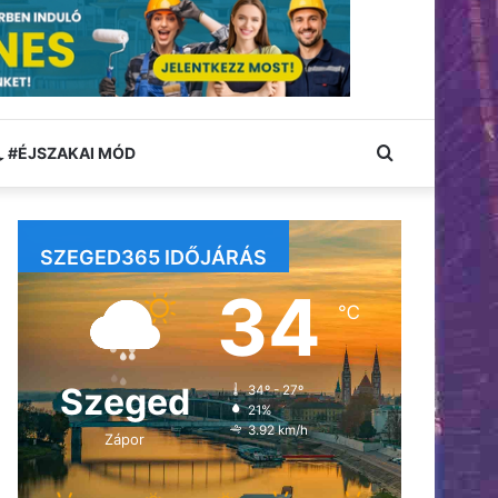
Keresés:
#ÉJSZAKAI MÓD
SZEGED365 IDŐJÁRÁS
34
℃
Szeged
34º - 27º
21%
3.92 km/h
Zápor