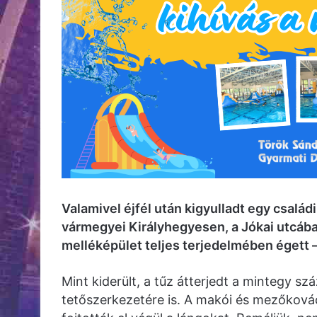
Valamivel éjfél után kigyulladt egy csal
vármegyei Királyhegyesen, a Jókai utcáb
melléképület teljes terjedelmében égett 
Mint kiderült, a tűz átterjedt a mintegy s
tetőszerkezetére is. A makói és mezőkovác