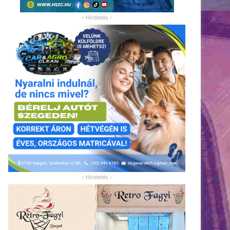
- Hirdetés -
- Hirdetés -