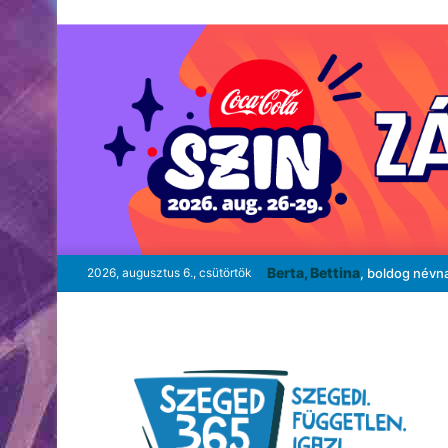
Berta, Bettina
2026, augusztus 6., csütörtök
, boldog névn