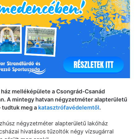
ádi ház melléképülete a Csongrád-Csanád
an. A mintegy hatvan négyzetméter alapterületű
– tudtuk meg a
katasztrófavédelemtől
.
zázhúsz négyzetméter alapterületű lakóház
sházai hivatásos tűzoltók négy vízsugárral