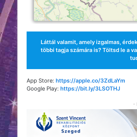
Láttál valamit, amely izgalmas, érd
többi tagja számára is? Töltsd le a va
tu
App Store:
https://apple.co/3ZdLaYm
Google Play:
https://bit.ly/3LSOTHJ
-