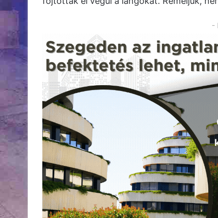
fojtották el végül a lángokat. Reméljük, ne
-