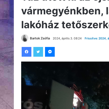
vármegyénkben, l
lakóház tetőszerk
Bartok Zsófia
2024, április 3. 08:24
Frissítve: 2024, á
Facebook
Twitter
Messenger