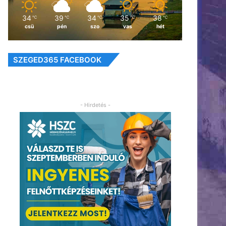
34
39
34
35
38
℃
℃
℃
℃
℃
csü
pén
szo
vas
hét
SZEGED365 FACEBOOK
- Hirdetés -