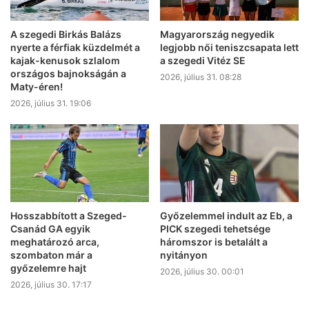
A szegedi Birkás Balázs
Magyarország negyedik
nyerte a férfiak küzdelmét a
legjobb női teniszcsapata lett
kajak-kenusok szlalom
a szegedi Vitéz SE
országos bajnokságán a
2026, július 31. 08:28
Maty-éren!
2026, július 31. 19:06
Hosszabbított a Szeged-
Győzelemmel indult az Eb, a
Csanád GA egyik
PICK szegedi tehetsége
meghatározó arca,
háromszor is betalált a
szombaton már a
nyitányon
győzelemre hajt
2026, július 30. 00:01
2026, július 30. 17:17