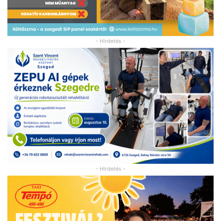
- Hirdetés -
- Hirdetés -