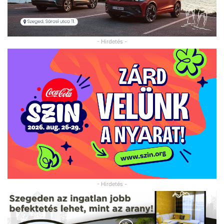
- Hirdetés -
- Hirdetés -