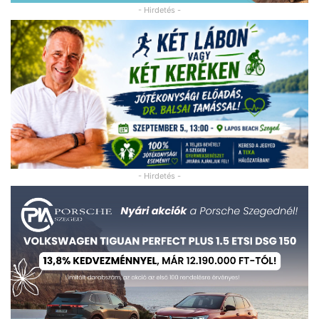
- Hirdetés -
- Hirdetés -