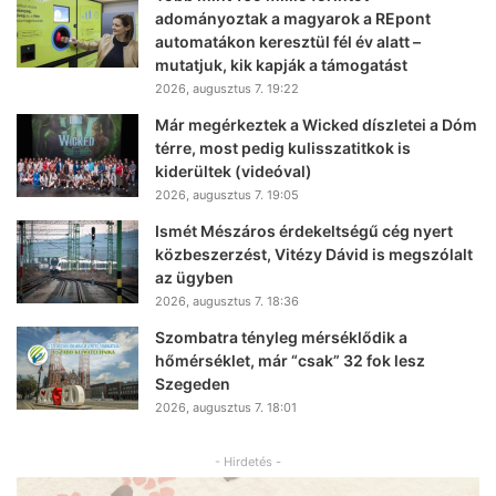
adományoztak a magyarok a REpont
automatákon keresztül fél év alatt –
mutatjuk, kik kapják a támogatást
2026, augusztus 7. 19:22
Már megérkeztek a Wicked díszletei a Dóm
térre, most pedig kulisszatitkok is
kiderültek (videóval)
2026, augusztus 7. 19:05
Ismét Mészáros érdekeltségű cég nyert
közbeszerzést, Vitézy Dávid is megszólalt
az ügyben
2026, augusztus 7. 18:36
Szombatra tényleg mérséklődik a
hőmérséklet, már “csak” 32 fok lesz
Szegeden
2026, augusztus 7. 18:01
- Hirdetés -