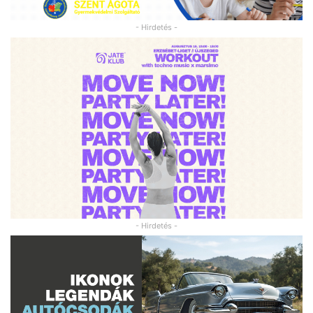
- Hirdetés -
- Hirdetés -