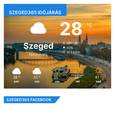
SZEGED365 IDŐJÁRÁS
28
℃
Szeged
28º - 26º
40%
10.5 km/h
Felhősödés
28
33
35
38
41
℃
℃
℃
℃
℃
pén
szo
vas
hét
ked
SZEGED365 FACEBOOK