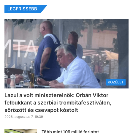
LEGFRISSEBB
KÖZÉLET
Lazul a volt miniszterelnök: Orbán Viktor
felbukkant a szerbiai trombitafesztiválon,
sörözött és csevapot kóstolt
2026, augusztus 7. 19:39
Több mint 109 millió forintot