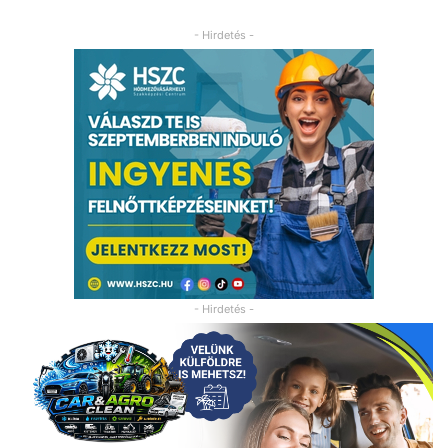
- Hirdetés -
- Hirdetés -