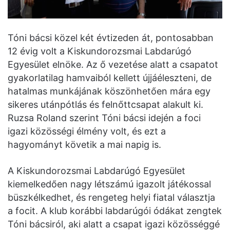
Tóni bácsi közel két évtizeden át, pontosabban
12 évig volt a Kiskundorozsmai Labdarúgó
Egyesület elnöke. Az ő vezetése alatt a csapatot
gyakorlatilag hamvaiból kellett újjáéleszteni, de
hatalmas munkájának köszönhetően mára egy
sikeres utánpótlás és felnőttcsapat alakult ki.
Ruzsa Roland szerint Tóni bácsi idején a foci
igazi közösségi élmény volt, és ezt a
hagyományt követik a mai napig is.
A Kiskundorozsmai Labdarúgó Egyesület
kiemelkedően nagy létszámú igazolt játékossal
büszkélkedhet, és rengeteg helyi fiatal választja
a focit. A klub korábbi labdarúgói ódákat zengtek
Tóni bácsiról, aki alatt a csapat igazi közösséggé