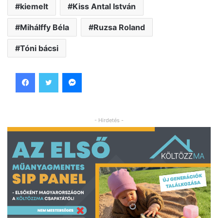
kiemelt
Kiss Antal István
Mihálffy Béla
Ruzsa Roland
Tóni bácsi
Facebook
Twitter
Messenger
- Hirdetés -