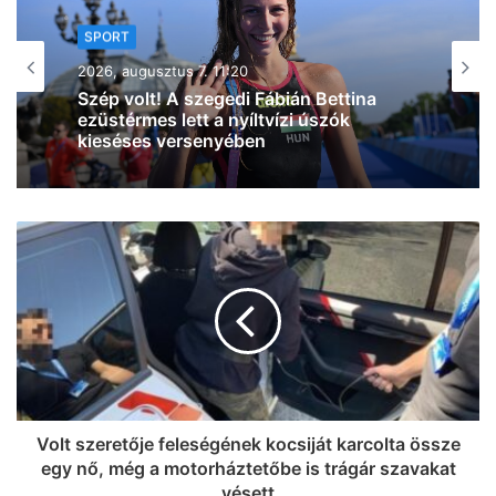
a
g
SPORT
r
2026, augusztus 6. 16:01
a
A szegedi Takács Benedek ezüstérmes
m
lett a Squash Egyetemi
Világbajnokságon (fotó)
Volt szeretője feleségének kocsiját karcolta össze
egy nő, még a motorháztetőbe is trágár szavakat
vésett