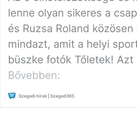
lenne olyan sikeres a csap
és Ruzsa Roland közösen t
mindazt, amit a helyi spor
büszke fotók Tőletek! Azt
Kiskundorozsma
Bővebben:
büszkesége:
Tóni
bácsi
Szegedi hírek | Szeged365
és
a
foci
diadala!
Köszönjük
a
képeket