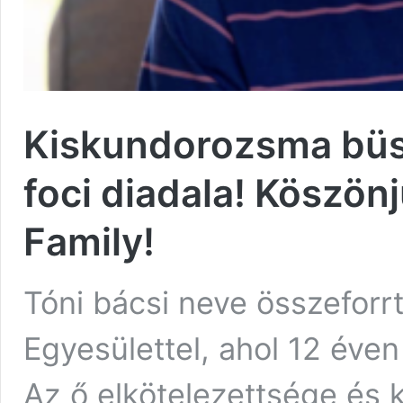
Kiskundorozsma büsz
foci diadala! Köszö
Family!
Tóni bácsi neve összefor
Egyesülettel, ahol 12 éve
Az ő elkötelezettsége és