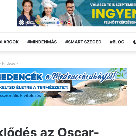
I ARCOK
#MINDENMÁS
#SMART SZEGED
#BLOG
- Hirdetés -
klődés az Oscar-