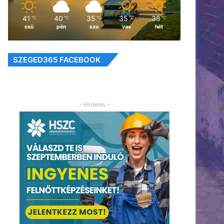
41
40
35
35
38
℃
℃
℃
℃
℃
csü
pén
szo
vas
hét
SZEGED365 FACEBOOK
- Hirdetés -