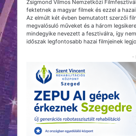
Zsigmond Vilmos Nemzetközi Filmfesztivál 
fektetnek a magyar filmek és ezzel a haz
Az elmúlt két évben bemutatott szerzői fi
megvalósuló műveket és a három legsiker
mindegyike nevezett a fesztiválra, így nem
időszak legfontosabb hazai filmjeinek legjo
-