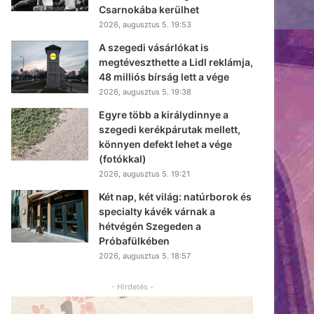
Csarnokába kerülhet
2026, augusztus 5. 19:53
A szegedi vásárlókat is
megtéveszthette a Lidl reklámja,
48 milliós bírság lett a vége
2026, augusztus 5. 19:38
Egyre több a királydinnye a
szegedi kerékpárutak mellett,
könnyen defekt lehet a vége
(fotókkal)
2026, augusztus 5. 19:21
Két nap, két világ: natúrborok és
specialty kávék várnak a
hétvégén Szegeden a
Próbafülkében
2026, augusztus 5. 18:57
- Hirdetés -