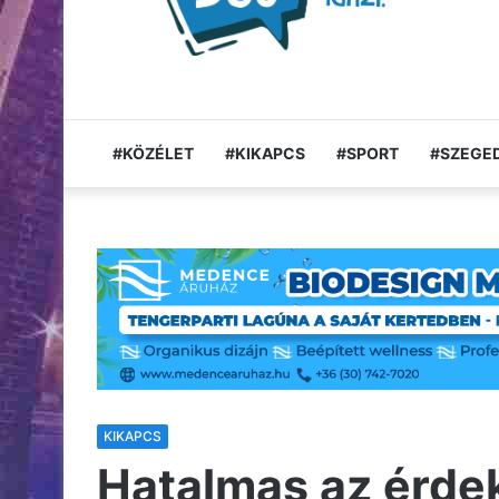
#KÖZÉLET
#KIKAPCS
#SPORT
#SZEGED
KIKAPCS
Hatalmas az érde