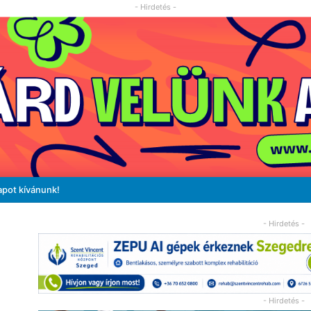
- Hirdetés -
apot kívánunk!
- Hirdetés -
- Hirdetés -