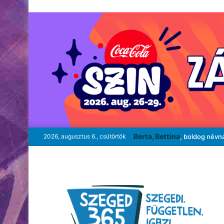
Berta, Bettina
2026, augusztus 6., csütörtök
, boldog névn