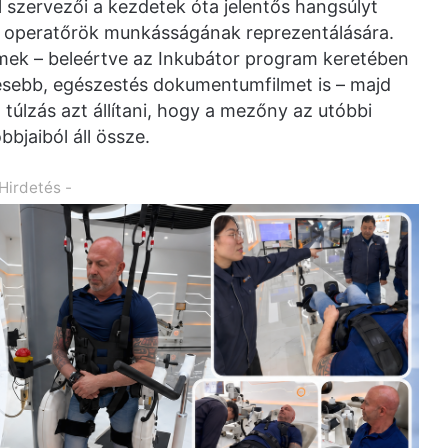
szervezői a kezdetek óta jelentős hangsúlyt
ai operatőrök munkásságának reprezentálására.
lmek – beleértve az Inkubátor program keretében
esebb, egészestés dokumentumfilmet is – majd
 túlzás azt állítani, hogy a mezőny az utóbbi
bbjaiból áll össze.
 Hirdetés -