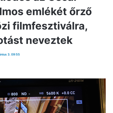
ilmos emlékét őrző
i filmfesztiválra,
otást neveztek
június 3. 09:55