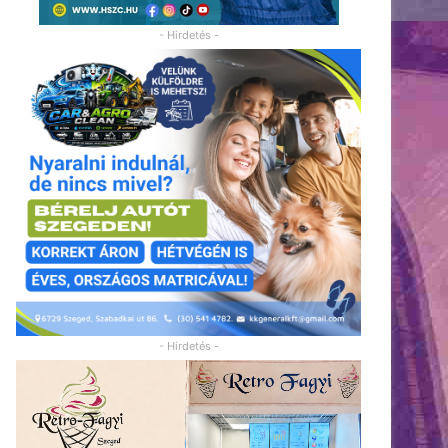
- Hirdetés -
- Hirdetés -