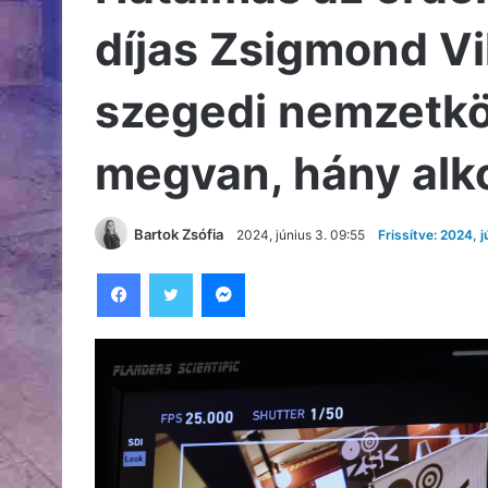
díjas Zsigmond V
szegedi nemzetköz
megvan, hány alk
Bartok Zsófia
2024, június 3. 09:55
Frissítve: 2024, 
Facebook
Twitter
Messenger