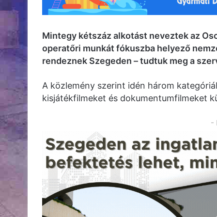
Mintegy kétszáz alkotást neveztek az Os
operatőri munkát fókuszba helyező nemze
rendeznek Szegeden – tudtuk meg a szer
A közlemény szerint idén három kategóriá
kisjátékfilmeket és dokumentumfilmeket kü
-