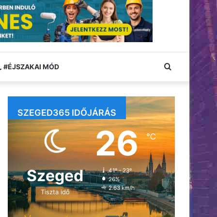
Keresés:
#ÉJSZAKAI MÓD
SZEGED365 IDŐJÁRÁS
26
℃
Szeged
41º - 23º
26%
2.63 km/h
Tiszta idő