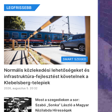
LEGFRISSEBB
SMART SZEGED
Normális közlekedési lehetőségeket és
infrastruktúra-fejlesztést követelnek a
Klebelsberg-telepiek
2026, augusztus 5. 20:32
Most a szegedieken a sor:
Szabó „Sonka” László a Magyar
Kézilabda Hírességek