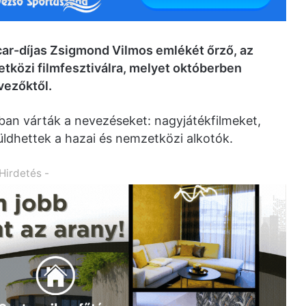
car-díjas Zsigmond Vilmos emlékét őrző, az
tközi filmfesztiválra, melyet októberben
vezőktől.
ban várták a nevezéseket: nagyjátékfilmeket,
ldhettek a hazai és nemzetközi alkotók.
 Hirdetés -