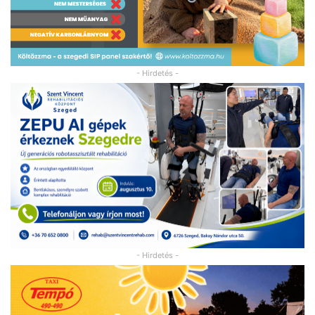
- Hirdetés -
- Hirdetés -