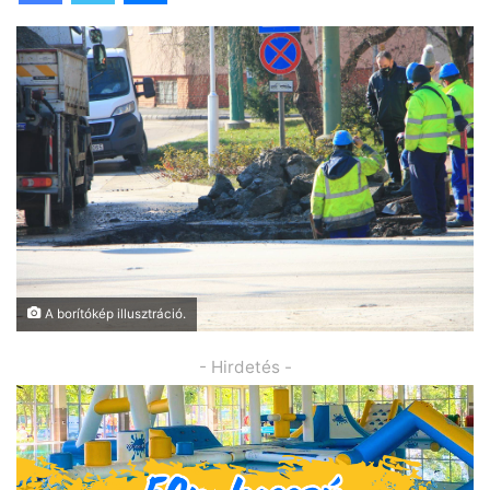
A borítókép illusztráció.
- Hirdetés -