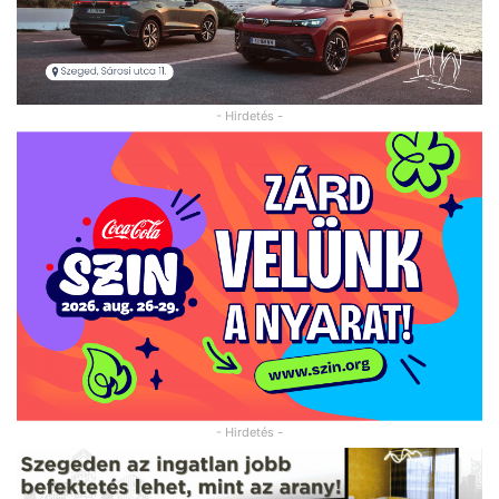
- Hirdetés -
- Hirdetés -