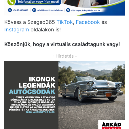
Kövess a Szeged365
TikTok
,
Facebook
és
Instagram
oldalakon is!
K
ö
sz
ö
njük, hogy a virtuális családtagunk vagy!
- Hirdetés -