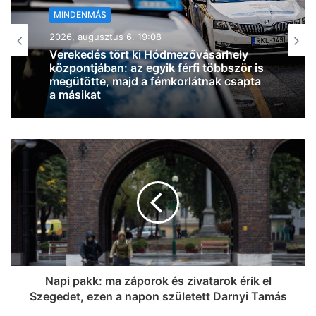
MINDENMÁS
2026, augusztus 6. 18:54
Zivatarok pattantak ki Csongrád-
Csanád vármegyében, miközben
jócskán megdőlt a melegrekord az
országban
Napi pakk: ma záporok és zivatarok érik el
Szegedet, ezen a napon született Darnyi Tamás