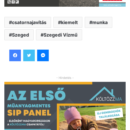
csatornajavítás
kiemelt
munka
Szeged
Szegedi Vízmű
Facebook
Twitter
Messenger
- Hirdetés -