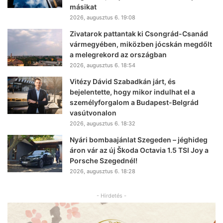
másikat
2026, augusztus 6. 19:08
Zivatarok pattantak ki Csongrád-Csanád
vármegyében, miközben jócskán megdőlt
a melegrekord az országban
2026, augusztus 6. 18:54
Vitézy Dávid Szabadkán járt, és
bejelentette, hogy mikor indulhat el a
személyforgalom a Budapest-Belgrád
vasútvonalon
2026, augusztus 6. 18:32
Nyári bombaajánlat Szegeden – jéghideg
áron vár az új Škoda Octavia 1.5 TSI Joy a
Porsche Szegednél!
2026, augusztus 6. 18:28
- Hirdetés -