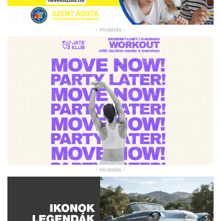
- Hirdetés -
- Hirdetés -