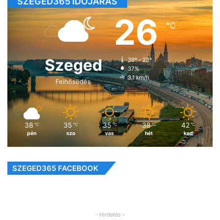
SZEGED365 IDŐJÁRÁS
26
℃
Szeged
38º - 23º
37%
3.1 km/h
Felhősödés
38
35
35
38
42
℃
℃
℃
℃
℃
pén
szo
vas
hét
ked
SZEGED365 FACEBOOK
- Hirdetés -