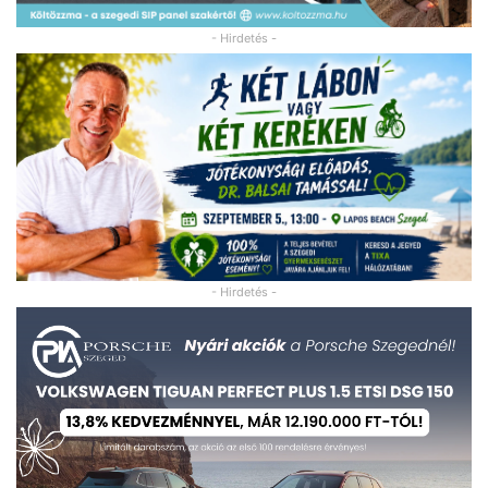
- Hirdetés -
- Hirdetés -