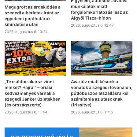
Figyelem, autósok! Javítási
munkálatok miatt
Megugrott az érdeklődés a
forgalomkorlátozás lesz az
szegedi albérletek iránt az
Algyői Tisza-hídon
egyetemi ponthatárok
kihirdetése után
2026, augusztus 6. 12:47
2026, augusztus 6. 13:24
„Te csődbe akarsz vinni
Avartűz miatt késnek a
minket? Hajrá!” – óriási
vonatok a szegedi fővonalon,
kedvezmények várnak a
pótlóbuszos átszállásra kell
szegedi Janker üzletekben
számítania az utasoknak
(és országszerte)
(frissítve)
2026, augusztus 6. 11:44
2026, augusztus 6. 11:15