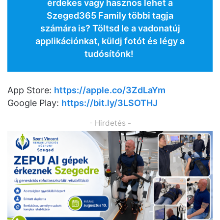
érdekes vagy hasznos lehet a
Szeged365 Family többi tagja
számára is? Töltsd le a vadonatúj
applikációnkat, küldj fotót és légy a
tudósítónk!
App Store:
https://apple.co/3ZdLaYm
Google Play:
https://bit.ly/3LSOTHJ
- Hirdetés -