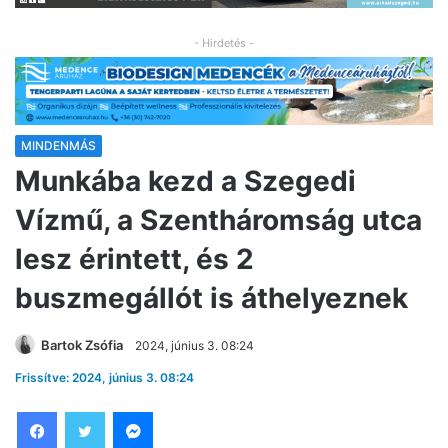
- Hirdetés -
MINDENMÁS
Munkába kezd a Szegedi
Vízmű, a Szentháromság utca
lesz érintett, és 2
buszmegállót is áthelyeznek
Bartok Zsófia
2024, június 3. 08:24
Frissítve: 2024, június 3. 08:24
Facebook
Twitter
Messenger