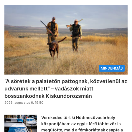
MINDENMÁS
“A sörétek a palatetőn pattognak, közvetlenül az
udvarunk mellett” – vadászok miatt
bosszankodnak Kiskundorozsmán
2026, augusztus 6. 19:50
Verekedés tört ki Hódmezővásárhely
központjában: az egyik férfi többször is
megütötte, majd a fémkorlátnak csapta a