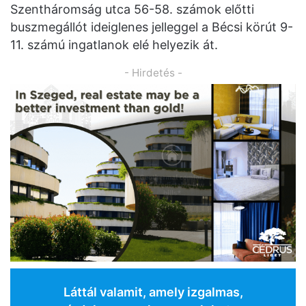
Szentháromság utca 56-58. számok előtti
buszmegállót ideiglenes jelleggel a Bécsi körút 9-
11. számú ingatlanok elé helyezik át.
- Hirdetés -
Láttál valamit, amely izgalmas,