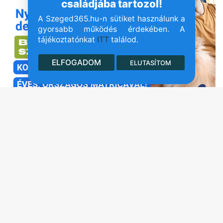
családjába tartozol!
A Szeged365.hu-n sütiket használunk a
gyorsabb működés érdekében. A
tájékoztatónkat
ITT
találod.
ELFOGADOM
ELUTASÍTOM
- Hirdetés -
'Fe
a
te
go