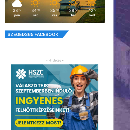
38
34
35
38
42
℃
℃
℃
℃
℃
pén
szo
vas
hét
ked
SZEGED365 FACEBOOK
- Hirdetés -