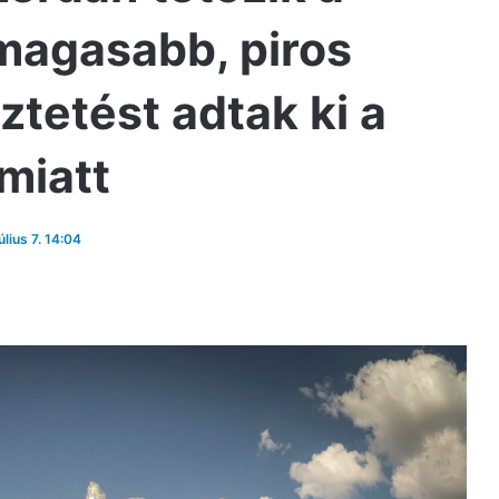
gmagasabb, piros
ztetést adtak ki a
miatt
úlius 7. 14:04