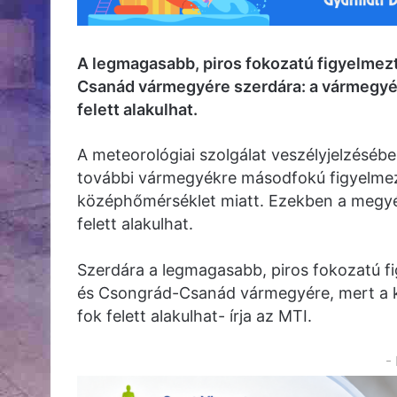
A legmagasabb, piros fokozatú figyelmezt
Csanád vármegyére szerdára: a vármegyé
felett alakulhat.
A meteorológiai szolgálat veszélyjelzésé
további vármegyékre másodfokú figyelmez
középhőmérséklet miatt. Ezekben a megyé
felett alakulhat.
Szerdára a legmagasabb, piros fokozatú f
és Csongrád-Csanád vármegyére, mert a 
fok felett alakulhat- írja az MTI.
-