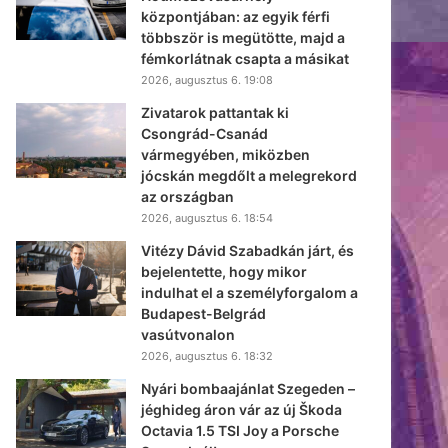
központjában: az egyik férfi
többször is megütötte, majd a
fémkorlátnak csapta a másikat
2026, augusztus 6. 19:08
Zivatarok pattantak ki
Csongrád-Csanád
vármegyében, miközben
jócskán megdőlt a melegrekord
az országban
2026, augusztus 6. 18:54
Vitézy Dávid Szabadkán járt, és
bejelentette, hogy mikor
indulhat el a személyforgalom a
Budapest-Belgrád
vasútvonalon
2026, augusztus 6. 18:32
Nyári bombaajánlat Szegeden –
jéghideg áron vár az új Škoda
Octavia 1.5 TSI Joy a Porsche