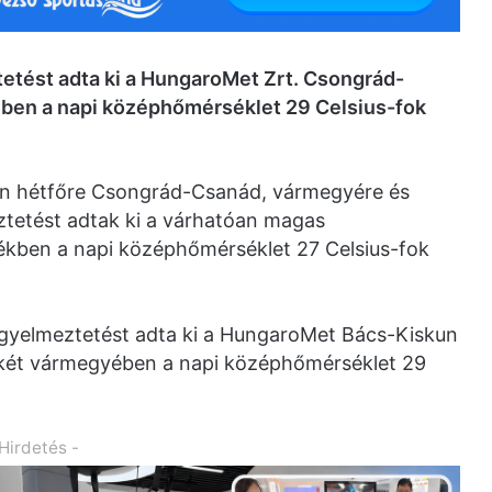
etést adta ki a HungaroMet Zrt. Csongrád-
ben a napi középhőmérséklet 29 Celsius-fok
ben hétfőre Csongrád-Csanád, vármegyére és
tetést adtak ki a várhatóan magas
kben a napi középhőmérséklet 27 Celsius-fok
igyelmeztetést adta ki a HungaroMet Bács-Kiskun
két vármegyében a napi középhőmérséklet 29
 Hirdetés -