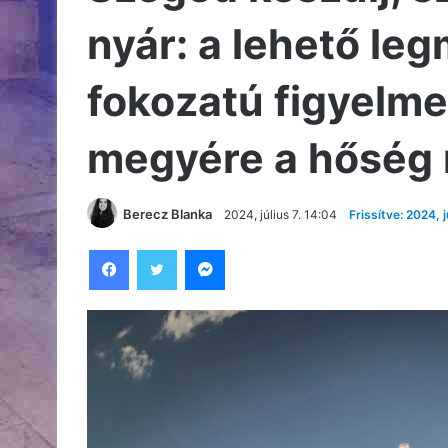
nyár: a lehető le
fokozatú figyelme
megyére a hőség 
Berecz Blanka
2024, július 7. 14:04
Frissítve: 2024, j
Facebook
Twitter
Messenger