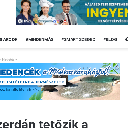
I ARCOK
#MINDENMÁS
#SMART SZEGED
#BLOG
- Hirdetés -
zerdán tetőzik a