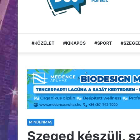
#KÖZÉLET
#KIKAPCS
#SPORT
#SZEGED
MINDENMÁS
Szeged készülj, s