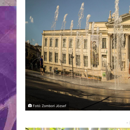
Fotó: Zombori József
-