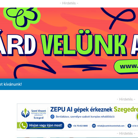
- Hirdetés -
ot kívánunk!
- Hirdetés -
- Hirdetés -