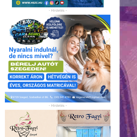
- Hirdetés -
- Hirdetés -