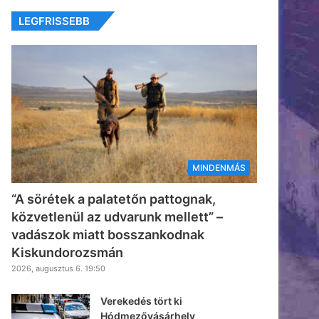
LEGFRISSEBB
MINDENMÁS
“A sörétek a palatetőn pattognak,
közvetlenül az udvarunk mellett” –
vadászok miatt bosszankodnak
Kiskundorozsmán
2026, augusztus 6. 19:50
Verekedés tört ki
Hódmezővásárhely