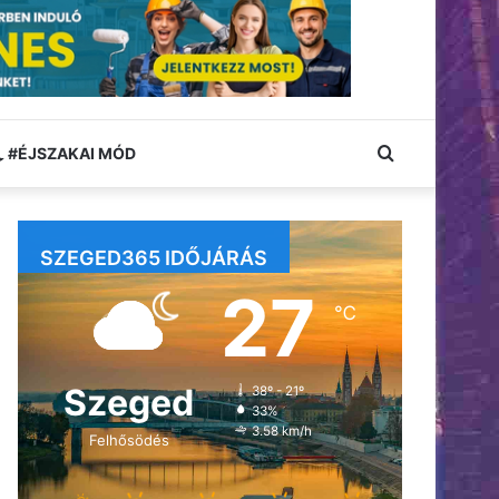
Keresés:
#ÉJSZAKAI MÓD
SZEGED365 IDŐJÁRÁS
27
℃
Szeged
38º - 21º
33%
3.58 km/h
Felhősödés