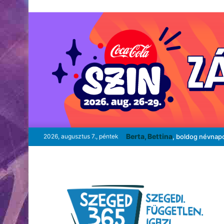
Berta, Bettina
2026, augusztus 7., péntek
, boldog névnap