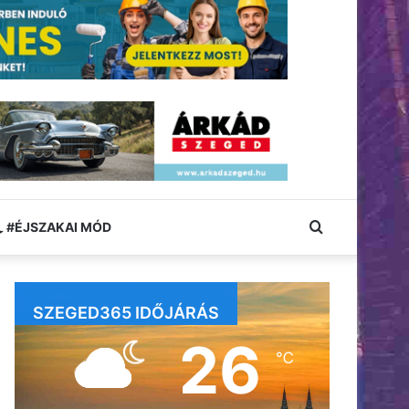
Keresés:
#ÉJSZAKAI MÓD
SZEGED365 IDŐJÁRÁS
26
℃