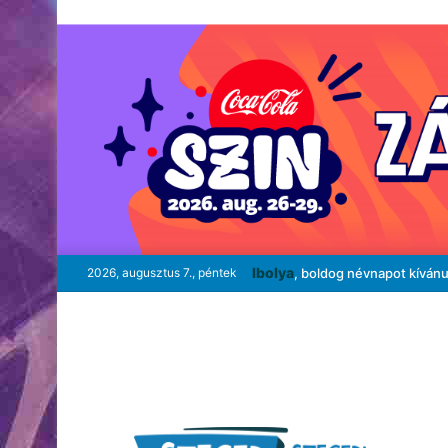
Ibolya
2026, augusztus 7., péntek
, boldog névnapot kíván