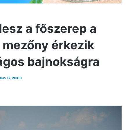
lesz a főszerep a
 mezőny érkezik
ágos bajnokságra
lius 17. 20:00