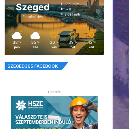
Szeged
38º - 23º
37%
2.69 km/h
Felhősödés
38
35
36
39
42
℃
℃
℃
℃
℃
pén
szo
vas
hét
ked
SZEGED365 FACEBOOK
- Hirdetés -