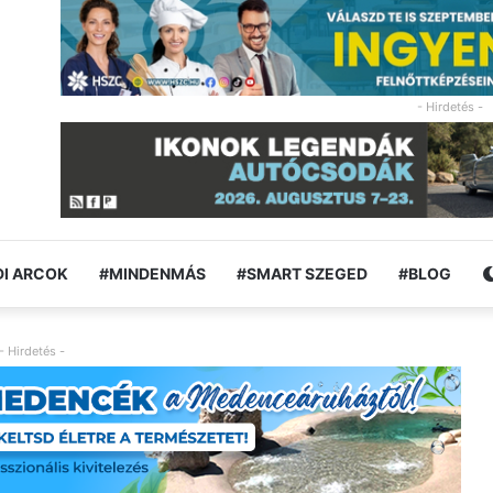
- Hirdetés -
I ARCOK
#MINDENMÁS
#SMART SZEGED
#BLOG
- Hirdetés -