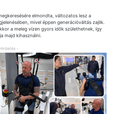
 megkeresésére elmondta, változatos lesz a
egjelenésében, mivel éppen generációváltás zajlik.
kkor a meleg vízen gyors idők születhetnek, így
ja majd kihasználni.
 Hirdetés -