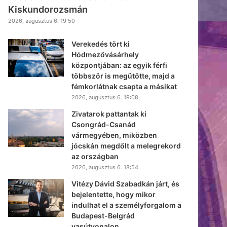
Kiskundorozsmán
2026, augusztus 6. 19:50
Verekedés tört ki
Hódmezővásárhely
központjában: az egyik férfi
többször is megütötte, majd a
fémkorlátnak csapta a másikat
2026, augusztus 6. 19:08
Zivatarok pattantak ki
Csongrád-Csanád
vármegyében, miközben
jócskán megdőlt a melegrekord
az országban
2026, augusztus 6. 18:54
Vitézy Dávid Szabadkán járt, és
bejelentette, hogy mikor
indulhat el a személyforgalom a
Budapest-Belgrád
vasútvonalon