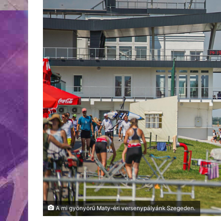
A mi gyönyörű Maty-éri versenypályánk Szegeden.