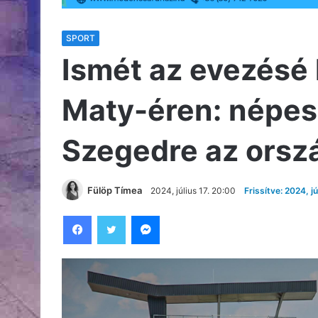
SPORT
Ismét az evezésé 
Maty-éren: népes
Szegedre az orsz
Fülöp Tímea
2024, július 17. 20:00
Frissítve: 2024, jú
Facebook
Twitter
Messenger