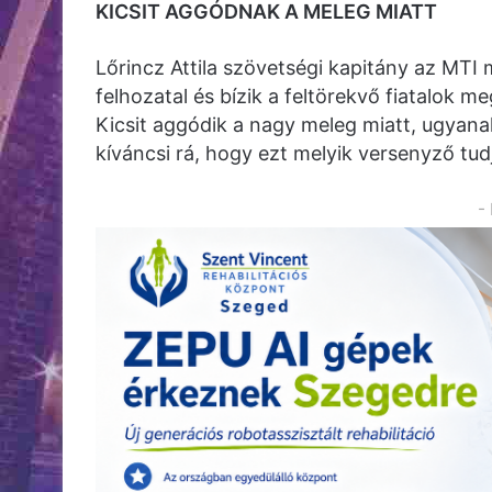
KICSIT AGGÓDNAK A MELEG MIATT
Lőrincz Attila szövetségi kapitány az MTI
felhozatal és bízik a feltörekvő fiatalok m
Kicsit aggódik a nagy meleg miatt, ugyana
kíváncsi rá, hogy ezt melyik versenyző tud
-