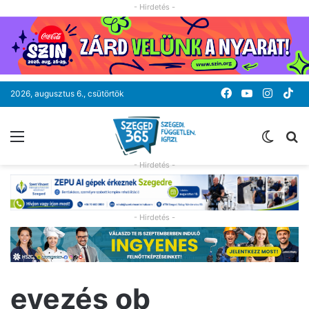
- Hirdetés -
Facebook
YouTube
Instag
Ti
2026, augusztus 6., csütörtök
Menü
Switc
K
skin
- Hirdetés -
- Hirdetés -
evezés ob