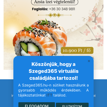
Köszönjük, hogy a
Szeged365 virtuális
családjába tartozol!
A Szeged365.hu-n sütiket használunk a
© Szeged365.hu I Minden jog fenntartva!
gyorsabb működés érdekében. A
tájékoztatónkat
ITT
találod.
Impresszum
Adatvédelem
Jogvédelem
Médiaajánlat
ELFOGADOM
ELUTASÍTOM