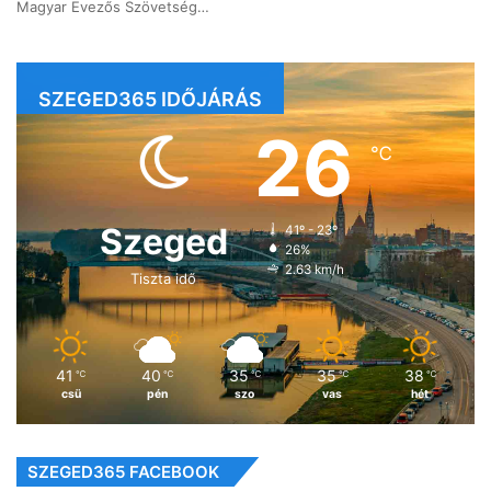
Magyar Evezős Szövetség…
SZEGED365 IDŐJÁRÁS
26
℃
Szeged
41º - 23º
26%
2.63 km/h
Tiszta idő
41
40
35
35
38
℃
℃
℃
℃
℃
csü
pén
szo
vas
hét
SZEGED365 FACEBOOK