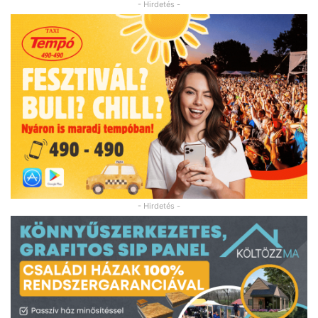
- Hirdetés -
- Hirdetés -