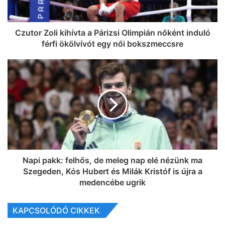
Czutor Zoli kihívta a Párizsi Olimpián nőként induló
férfi ökölvívót egy női bokszmeccsre
Napi pakk: felhős, de meleg nap elé nézünk ma
Szegeden, Kós Hubert és Milák Kristóf is újra a
medencébe ugrik
KAPCSOLÓDÓ CIKKEK