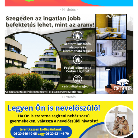
- Hirdetés -
- Hirdetés -