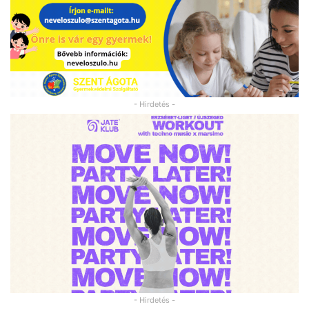
- Hirdetés -
- Hirdetés -