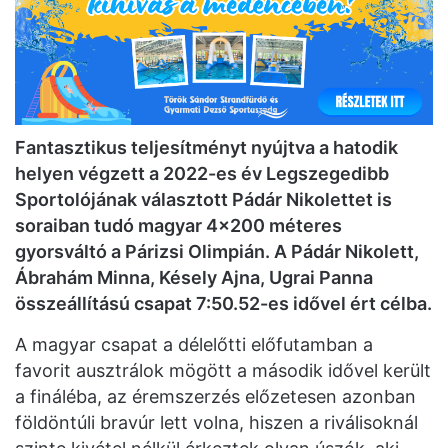
Fantasztikus teljesítményt nyújtva a hatodik
helyen végzett a 2022-es év Legszegedibb
Sportolójának választott Pádár Nikolettet is
soraiban tudó magyar 4×200 méteres
gyorsváltó a Párizsi Olimpián. A Pádár Nikolett,
Ábrahám Minna, Késely Ajna, Ugrai Panna
összeállítású csapat 7:50.52-es idővel ért célba.
A magyar csapat a délelőtti előfutamban a
favorit ausztrálok mögött a második idővel került
a fináléba, az éremszerzés előzetesen azonban
földöntúli bravúr lett volna, hiszen a riválisoknál