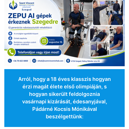
Arról, hogy a 18 éves klasszis hogyan
érzi magát élete első olimpiáján, s
hogyan sikerült feldolgoznia
vasárnapi kizárását, édesanyjával,
Pádárné Kocsis Mónikával
beszélgettünk
: