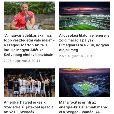
“A magyar atlétikának nincs
A locsolási tilalom ellenére is
több vesztegetni való ideje” –
zöld marad a pálya?
a szegedi Márton Anita is
Elmagyarázta a klub, hogyan
indul a Magyar Atlétikai
oldják meg
Szövetség elnökválasztásán
2026, augusztus 2. 11:49
2026, augusztus 3. 10:44
Amerikai hátvéd érkezik
Már a focit is érinti az
Szegedre, új játékost igazolt
energia-krízis: emiatt marad
az SZTE-Szedeák
el a Szeged-Csanád GA