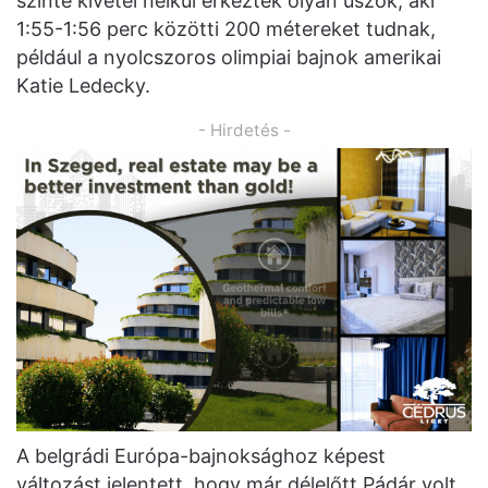
szinte kivétel nélkül érkeztek olyan úszók, aki
1:55-1:56 perc közötti 200 métereket tudnak,
például a nyolcszoros olimpiai bajnok amerikai
Katie Ledecky.
- Hirdetés -
A belgrádi Európa-bajnoksághoz képest
változást jelentett, hogy már délelőtt Pádár volt