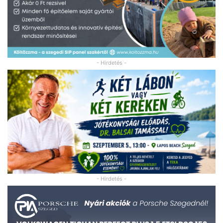
- Hirdetés -
- Hirdetés -