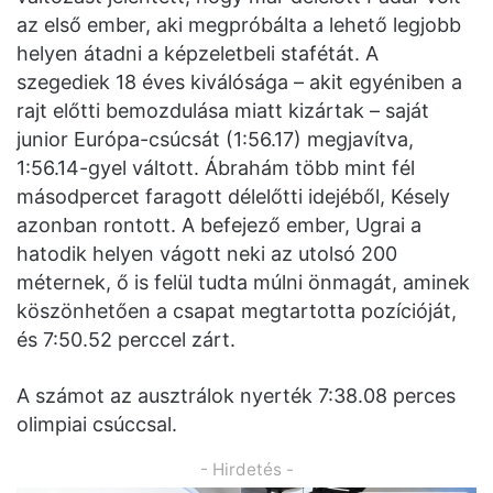
az első ember, aki megpróbálta a lehető legjobb
helyen átadni a képzeletbeli stafétát. A
szegediek 18 éves kiválósága – akit egyéniben a
rajt előtti bemozdulása miatt kizártak – saját
junior Európa-csúcsát (1:56.17) megjavítva,
1:56.14-gyel váltott. Ábrahám több mint fél
másodpercet faragott délelőtti idejéből, Késely
azonban rontott. A befejező ember, Ugrai a
hatodik helyen vágott neki az utolsó 200
méternek, ő is felül tudta múlni önmagát, aminek
köszönhetően a csapat megtartotta pozícióját,
és 7:50.52 perccel zárt.
A számot az ausztrálok nyerték 7:38.08 perces
olimpiai csúccsal.
- Hirdetés -