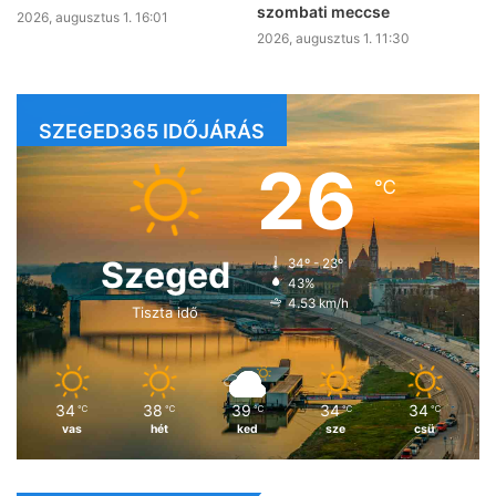
szombati meccse
2026, augusztus 1. 16:01
2026, augusztus 1. 11:30
SZEGED365 IDŐJÁRÁS
26
℃
Szeged
34º - 23º
43%
4.53 km/h
Tiszta idő
34
38
39
34
34
℃
℃
℃
℃
℃
vas
hét
ked
sze
csü