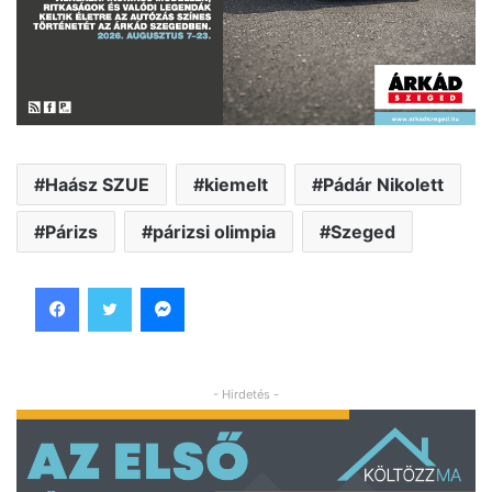
Haász SZUE
kiemelt
Pádár Nikolett
Párizs
párizsi olimpia
Szeged
Facebook
Twitter
Messenger
- Hirdetés -