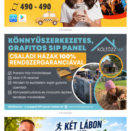
- Hirdetés -
- Hirdetés -