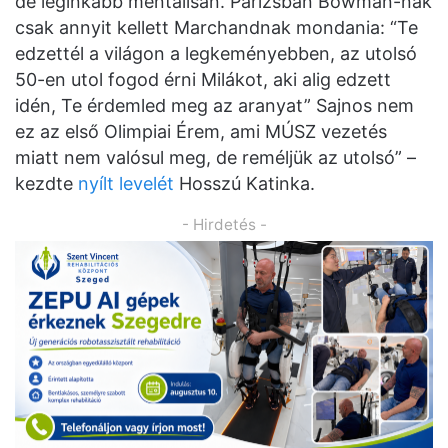
de leginkább mentálisan. Párizsban Bowman-nak
csak annyit kellett Marchandnak mondania: “Te
edzettél a világon a legkeményebben, az utolsó
50-en utol fogod érni Milákot, aki alig edzett
idén, Te érdemled meg az aranyat” Sajnos nem
ez az első Olimpiai Érem, ami MÚSZ vezetés
miatt nem valósul meg, de reméljük az utolsó” –
kezdte
nyílt levelét
Hosszú Katinka.
- Hirdetés -