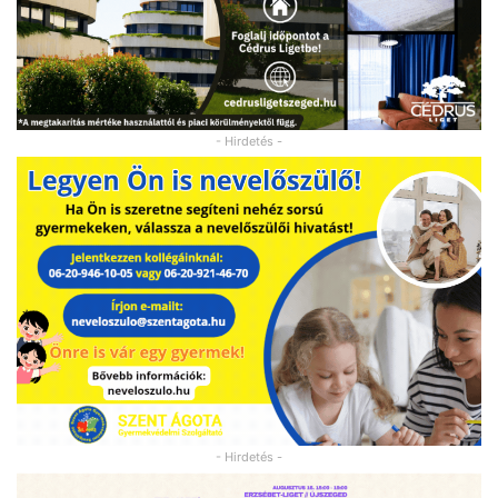
- Hirdetés -
- Hirdetés -