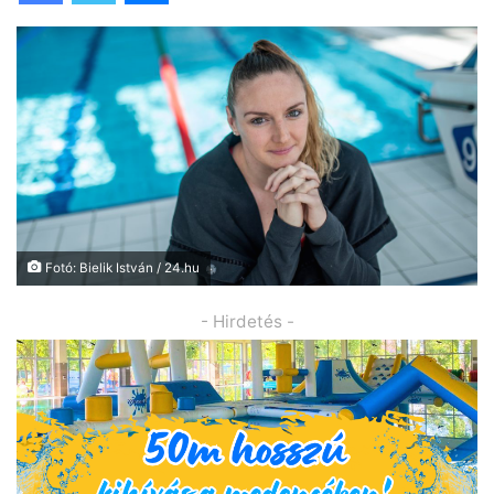
Fotó: Bielik István / 24.hu
- Hirdetés -