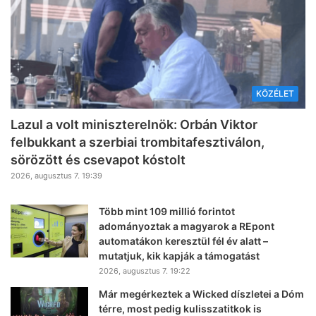
KÖZÉLET
Lazul a volt miniszterelnök: Orbán Viktor
felbukkant a szerbiai trombitafesztiválon,
sörözött és csevapot kóstolt
2026, augusztus 7. 19:39
Több mint 109 millió forintot
adományoztak a magyarok a REpont
automatákon keresztül fél év alatt –
mutatjuk, kik kapják a támogatást
2026, augusztus 7. 19:22
Már megérkeztek a Wicked díszletei a Dóm
térre, most pedig kulisszatitkok is