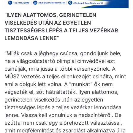
“ILYEN ALATTOMOS, GERINCTELEN
VISELKEDÉS UTÁN AZ EGYETLEN
TISZTESSÉGES LÉPÉS A TELJES VEZÉRKAR
LEMONDÁSA LENNE”
“Milák csak a jéghegy csúcsa, gondoljunk bele,
ha a világcsúcstartó olimpiai címvédővel ezt
csinálják, mi a jussa a többi versenyzőnek. A
MÚSZ vezetés a teljes ellenkezőjét csinálta, mint
ami a dolguk lett volna. A “munkát” ők nem
végezték el, sőt hátráltatták. Ilyen alattomos,
gerinctelen viselkedés után az egyetlen
tisztességes lépés a teljes vezérkar lemondása
lenne. Vissza kell vonulniuk a hadszíntérről. De
ezúttal nem csak egy előrehozott választással,
amit megfélemlítést és zsarolást alkalmazva újra