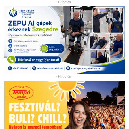
- Hirdetés -
- Hirdetés -