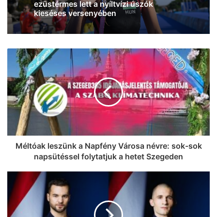
Most a szegedieken a sor: Szabó
„Sonka” László a Magyar Kézilabda
Hírességek Csarnokába kerülhet
A szegedi Takács Benedek ezüstérmes
lett a Squash Egyetemi
Világbajnokságon (fotó)
Méltóak leszünk a Napfény Városa névre: sok-sok
napsütéssel folytatjuk a hetet Szegeden