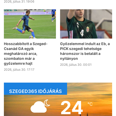
2026, július 31. 19:06
Hosszabbított a Szeged-
Győzelemmel indult az Eb, a
Csanád GA egyik
PICK szegedi tehetsége
meghatározó arca,
háromszor is betalált a
szombaton már a
nyitányon
győzelemre hajt
2026, július 30. 00:01
2026, július 30. 17:17
SZEGED365 IDŐJÁRÁS
24
℃