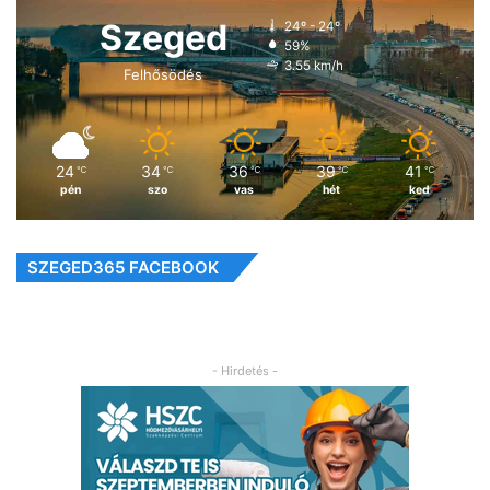
Szeged
24º - 24º
59%
3.55 km/h
Felhősödés
24
34
36
39
41
℃
℃
℃
℃
℃
pén
szo
vas
hét
ked
SZEGED365 FACEBOOK
- Hirdetés -