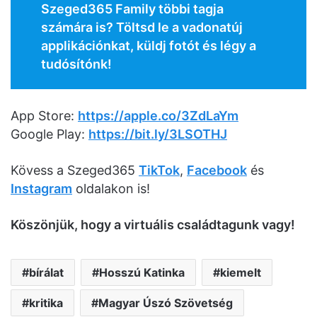
Szeged365 Family többi tagja
számára is? Töltsd le a vadonatúj
applikációnkat, küldj fotót és légy a
tudósítónk!
App Store:
https://apple.co/3ZdLaYm
Google Play:
https://bit.ly/3LSOTHJ
Kövess a Szeged365
TikTok
,
Facebook
és
Instagram
oldalakon is!
Köszönjük, hogy a virtuális családtagunk vagy!
bírálat
Hosszú Katinka
kiemelt
kritika
Magyar Úszó Szövetség