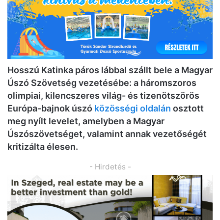
Hosszú Katinka páros lábbal szállt bele a Magyar
Úszó Szövetség vezetésébe: a háromszoros
olimpiai, kilencszeres világ- és tizenötszörös
Európa-bajnok úszó
közösségi oldalán
osztott
meg nyílt levelet, amelyben a Magyar
Úszószövetséget, valamint annak vezetőségét
kritizálta élesen.
- Hirdetés -