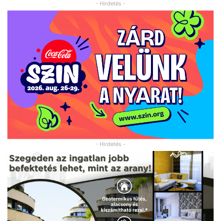
- Hirdetés -
- Hirdetés -