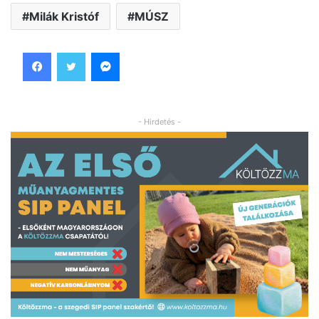
Milák Kristóf
MÚSZ
Facebook
Twitter
Messenger
- Hirdetés -