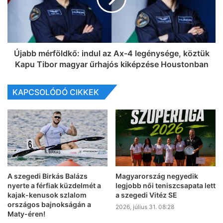
Újabb mérföldkő: indul az Ax-4 legénysége, köztük
Kapu Tibor magyar űrhajós kiképzése Houstonban
KAPCSOLÓDÓ CIKKEK
A szegedi Birkás Balázs
Magyarország negyedik
nyerte a férfiak küzdelmét a
legjobb női teniszcsapata lett
kajak-kenusok szlalom
a szegedi Vitéz SE
országos bajnokságán a
2026, július 31. 08:28
Maty-éren!