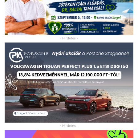
- Hirdetés -
- Hirdetés -