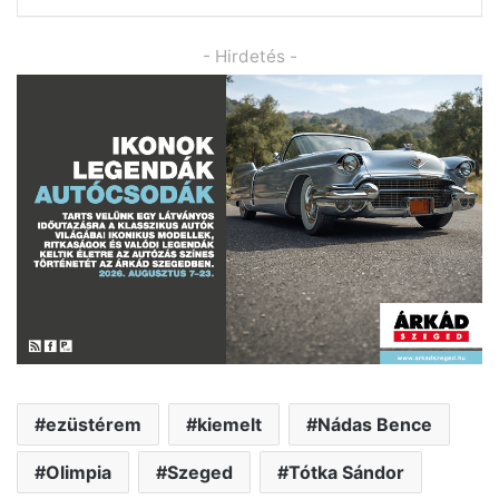
- Hirdetés -
ezüstérem
kiemelt
Nádas Bence
Olimpia
Szeged
Tótka Sándor