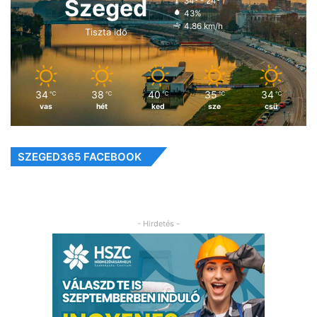
Szeged
34º - 24º
43%
4.86 km/h
Tiszta idő
34
38
40
35
34
℃
℃
℃
℃
℃
vas
hét
ked
sze
csü
SZEGED365 FACEBOOK
- Hirdetés -