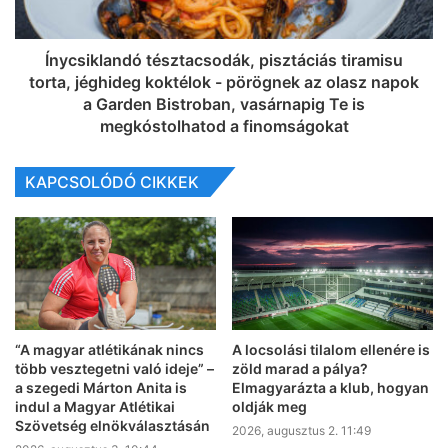
Ínycsiklandó tésztacsodák, pisztáciás tiramisu
torta, jéghideg koktélok - pörögnek az olasz napok
a Garden Bistroban, vasárnapig Te is
megkóstolhatod a finomságokat
KAPCSOLÓDÓ CIKKEK
“A magyar atlétikának nincs
A locsolási tilalom ellenére is
több vesztegetni való ideje” –
zöld marad a pálya?
a szegedi Márton Anita is
Elmagyarázta a klub, hogyan
indul a Magyar Atlétikai
oldják meg
Szövetség elnökválasztásán
2026, augusztus 2. 11:49