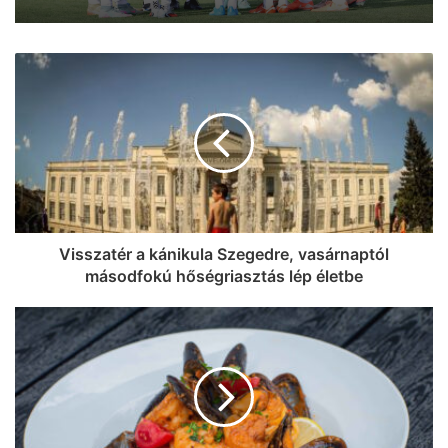
A háromszoros magyar bajnok
VIDEOTON FC – Fehérvár ellen lép
pályára ma délután a Szeged – Csanád
GA
Visszatér a kánikula Szegedre, vasárnaptól
másodfokú hőségriasztás lép életbe