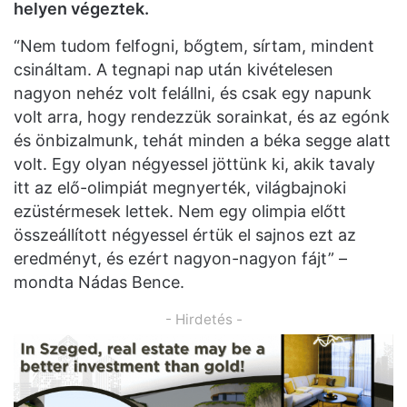
helyen végeztek.
“Nem tudom felfogni, bőgtem, sírtam, mindent
csináltam. A tegnapi nap után kivételesen
nagyon nehéz volt felállni, és csak egy napunk
volt arra, hogy rendezzük sorainkat, és az egónk
és önbizalmunk, tehát minden a béka segge alatt
volt. Egy olyan négyessel jöttünk ki, akik tavaly
itt az elő-olimpiát megnyerték, világbajnoki
ezüstérmesek lettek. Nem egy olimpia előtt
összeállított négyessel értük el sajnos ezt az
eredményt, és ezért nagyon-nagyon fájt” –
mondta Nádas Bence.
- Hirdetés -