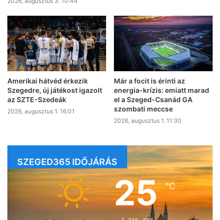
2026, augusztus 3. 10:44
Amerikai hátvéd érkezik
Már a focit is érinti az
Szegedre, új játékost igazolt
energia-krízis: emiatt marad
az SZTE-Szedeák
el a Szeged-Csanád GA
szombati meccse
2026, augusztus 1. 16:01
2026, augusztus 1. 11:30
SZEGED365 IDŐJÁRÁS
25
℃