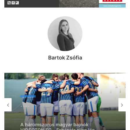
Bartok Zsófia
SPORT
SPORT
2026, augusztus 8. 14:36
2026, augusztus 8. 15:50
Meccsnap van: a HBC Nantessel csap
össze a Pick Szeged!