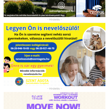
- Hirdetés -
- Hirdetés -