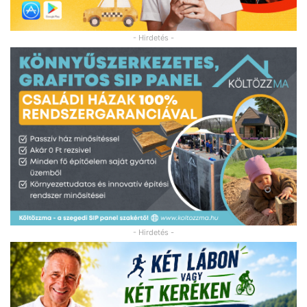
- Hirdetés -
- Hirdetés -