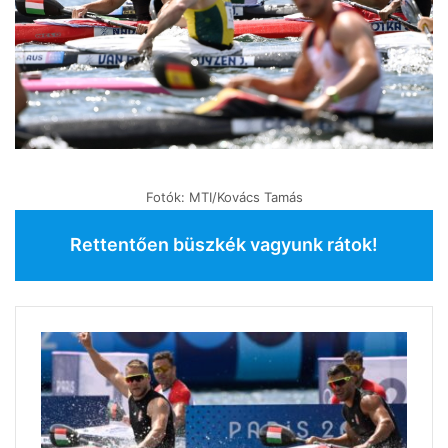
Fotók: MTI/Kovács Tamás
Rettentően büszkék vagyunk rátok!