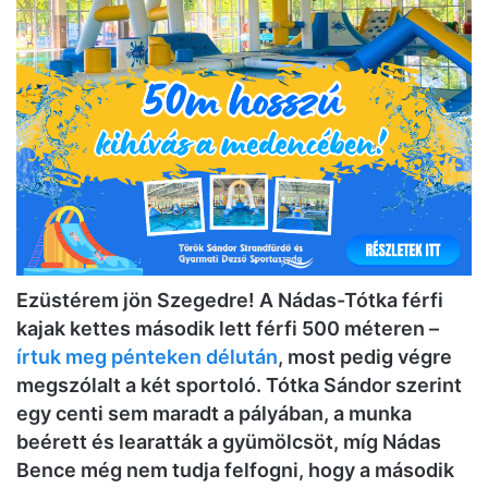
Ezüstérem jön Szegedre! A Nádas-Tótka férfi
kajak kettes második lett férfi 500 méteren –
írtuk meg pénteken délután
, most pedig végre
megszólalt a két sportoló. Tótka Sándor szerint
egy centi sem maradt a pályában, a munka
beérett és learatták a gyümölcsöt, míg Nádas
Bence még nem tudja felfogni, hogy a második