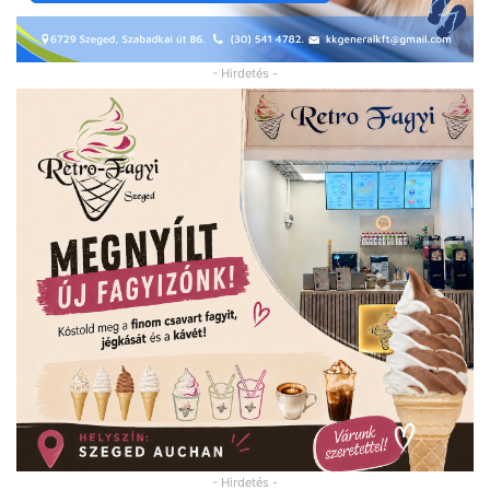
- Hirdetés -
- Hirdetés -