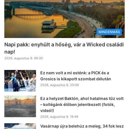
MINDENMÁS
Napi pakk: enyhült a hőség, vár a Wicked családi
nap!
2026, augusztus 9. 06:30
Ez nem volt a mi esténk: a PICK és a
Grosics is kikapott szombat délután
2026, augusztus 8. 20:06
Ez a helyzet Baktón, ahol hatalmas tűz volt
– kollégánk élőben jelentkezett (fotók,
videó!)
2026, augusztus 8. 19:49
Vasárnap újra belehúz a meleg, 34 fok lesz