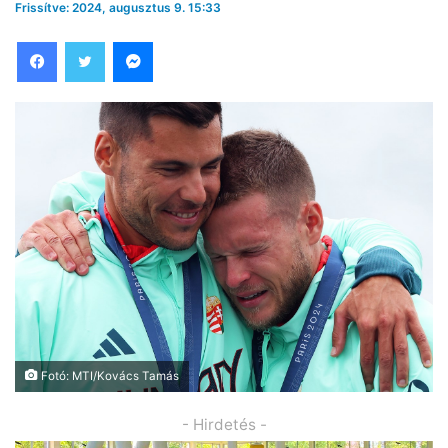
Frissítve: 2024, augusztus 9. 15:33
Facebook
Twitter
Messenger
Fotó: MTI/Kovács Tamás
- Hirdetés -