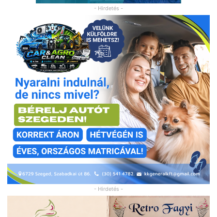
- Hirdetés -
- Hirdetés -