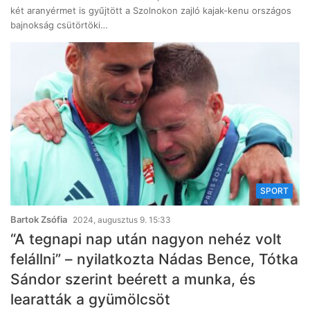
két aranyérmet is gyűjtött a Szolnokon zajló kajak-kenu országos
bajnokság csütörtöki…
SPORT
Bartok Zsófia
2024, augusztus 9. 15:33
“A tegnapi nap után nagyon nehéz volt
felállni” – nyilatkozta Nádas Bence, Tótka
Sándor szerint beérett a munka, és
learatták a gyümölcsöt