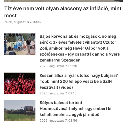
Tíz éve nem volt olyan alacsony az infláció, mint
most
2026, augusztus 7. 09:42
Bájos körvonalak és mozgások, no meg
sérók: 37 éves felvételt villantott Czutor
Zoli, amikor még Hevér Gábor volt a
szólóénekes – így csapatták anno a Nyers
zenekarral Szegeden
2026, augusztus 7. 09:30
Készen állsz a nyár utolsó nagy bulijára?
Több mint 200 fellépő veszi be a SZIN
Fesztivált (videó)
2026, augusztus 7. 09:15
Súlyos baleset történt
Hódmezővásárhelynél, egy embert ki
kellett emelni az egyik járműből
2026, augusztus 7. 08:56