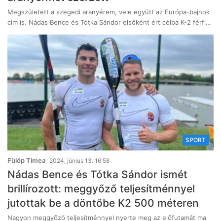
Megszületett a szegedi aranyérem, vele együtt az Európa-bajnok
cím is. Nádas Bence és Tótka Sándor elsőként ért célba K-2 férfi…
SPORT
Fülöp Tímea
2024, június 13. 16:58
Nádas Bence és Tótka Sándor ismét
brillírozott: meggyőző teljesítménnyel
jutottak be a döntőbe K2 500 méteren
Nagyon meggyőző teljesítménnyel nyerte meg az előfutamát ma