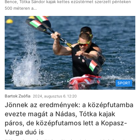
Bence, Tótka Sándor kajak kettes ezüstérmet szerzett pénteken
500 méteren a…
SPORT
Bartok Zsófia
2024, augusztus 6. 12:20
Jönnek az eredmények: a középfutamba
evezte magát a Nádas, Tótka kajak
páros, de középfutamos lett a Kopasz-
Varga duó is