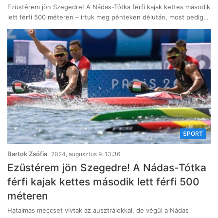
Ezüstérem jön Szegedre! A Nádas-Tótka férfi kajak kettes második
lett férfi 500 méteren – írtuk meg pénteken délután, most pedig…
SPORT
Bartok Zsófia
2024, augusztus 9. 13:36
Ezüstérem jön Szegedre! A Nádas-Tótka
férfi kajak kettes második lett férfi 500
méteren
Hatalmas meccset vívtak az ausztrálokkal, de végül a Nádas