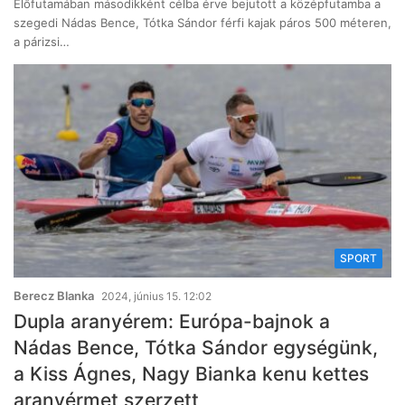
Előfutamában másodikként célba érve bejutott a középfutamba a
szegedi Nádas Bence, Tótka Sándor férfi kajak páros 500 méteren,
a párizsi…
SPORT
Berecz Blanka
2024, június 15. 12:02
Dupla aranyérem: Európa-bajnok a
Nádas Bence, Tótka Sándor egységünk,
a Kiss Ágnes, Nagy Bianka kenu kettes
aranyérmet szerzett