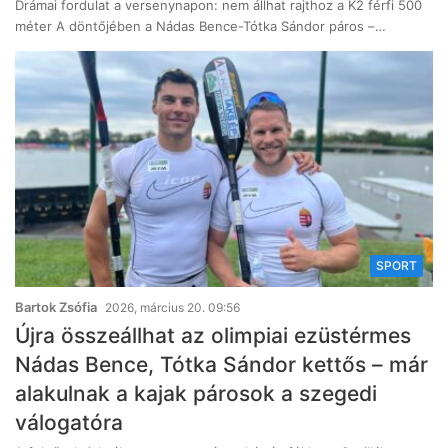
Drámai fordulat a versenynapon: nem állhat rajthoz a K2 férfi 500
méter A döntőjében a Nádas Bence-Tótka Sándor páros –…
SPORT
Bartok Zsófia
2026, március 20. 09:56
Újra összeállhat az olimpiai ezüstérmes
Nádas Bence, Tótka Sándor kettős – már
alakulnak a kajak párosok a szegedi
válogatóra