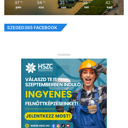
37
34
35
39
42
℃
℃
℃
℃
℃
pén
szo
vas
hét
ked
SZEGED365 FACEBOOK
- Hirdetés -