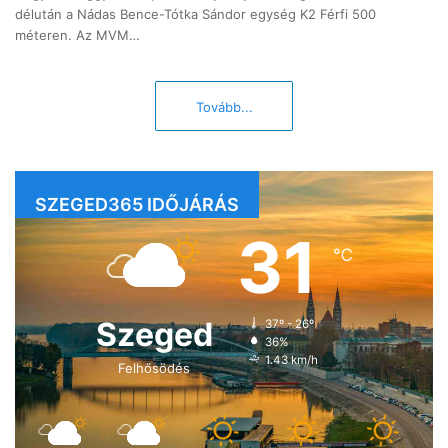
délután a Nádas Bence-Tótka Sándor egység K2 Férfi 500
méteren. Az MVM…
Tovább...
SZEGED365 IDŐJÁRÁS
31
℃
Szeged
37º - 26º
36%
1.43 km/h
Felhősödés