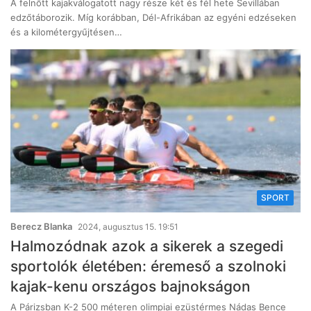
A felnőtt kajakválogatott nagy része két és fél hete Sevillában
edzőtáborozik. Míg korábban, Dél-Afrikában az egyéni edzéseken
és a kilométergyűjtésen…
SPORT
Berecz Blanka
2024, augusztus 15. 19:51
Halmozódnak azok a sikerek a szegedi
sportolók életében: éremeső a szolnoki
kajak-kenu országos bajnokságon
A Párizsban K-2 500 méteren olimpiai ezüstérmes Nádas Bence