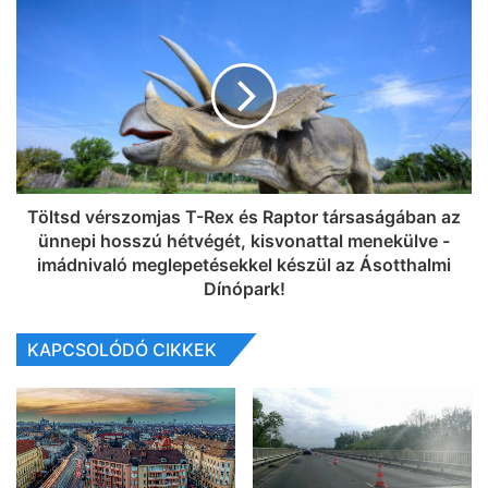
Töltsd vérszomjas T-Rex és Raptor társaságában az
ünnepi hosszú hétvégét, kisvonattal menekülve -
imádnivaló meglepetésekkel készül az Ásotthalmi
Dínópark!
KAPCSOLÓDÓ CIKKEK