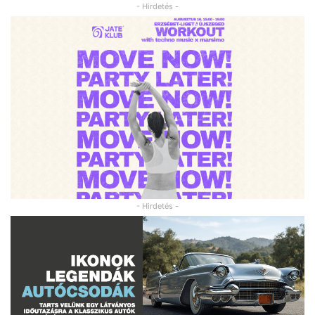
- Hirdetés -
- Hirdetés -