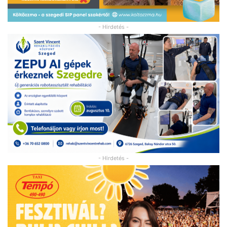
- Hirdetés -
- Hirdetés -