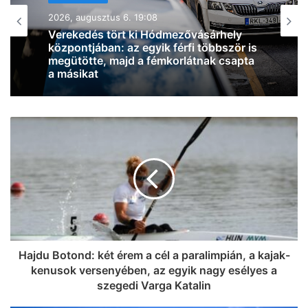
MINDENMÁS
r
MINDENMÁS
a
2026, augusztus 6. 18:54
2026, augusztus 6. 18:11
m
Sajnos halálos volt a Kiskunfélegyháza
Zivatarok pattantak ki Csongrád-
külterületén kiütött tűz, ami a szegedi
Csanád vármegyében, miközben
IC-k késését is okozta
jócskán megdőlt a melegrekord az
országban
Hajdu Botond: két érem a cél a paralimpián, a kajak-
kenusok versenyében, az egyik nagy esélyes a
szegedi Varga Katalin