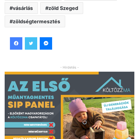
vásárlás
zöld Szeged
zöldségtermesztés
Facebook
Twitter
Messenger
- Hirdetés -