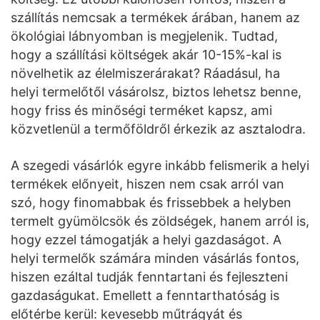
szállítás nemcsak a termékek árában, hanem az
ökológiai lábnyomban is megjelenik. Tudtad,
hogy a szállítási költségek akár 10-15%-kal is
növelhetik az élelmiszerárakat? Ráadásul, ha
helyi termelőtől vásárolsz, biztos lehetsz benne,
hogy friss és minőségi terméket kapsz, ami
közvetlenül a termőföldről érkezik az asztalodra.
A szegedi vásárlók egyre inkább felismerik a helyi
termékek előnyeit, hiszen nem csak arról van
szó, hogy finomabbak és frissebbek a helyben
termelt gyümölcsök és zöldségek, hanem arról is,
hogy ezzel támogatják a helyi gazdaságot. A
helyi termelők számára minden vásárlás fontos,
hiszen ezáltal tudják fenntartani és fejleszteni
gazdaságukat. Emellett a fenntarthatóság is
előtérbe kerül: kevesebb műtrágyát és