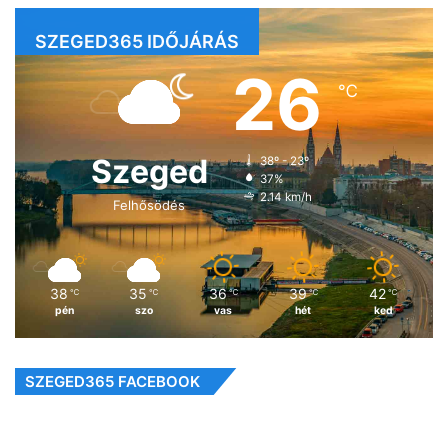
SZEGED365 IDŐJÁRÁS
26
℃
Szeged
38º - 23º
37%
2.14 km/h
Felhősödés
38
35
36
39
42
℃
℃
℃
℃
℃
pén
szo
vas
hét
ked
SZEGED365 FACEBOOK