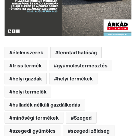
élelmiszerek
fenntarthatóság
friss termék
gyümölcstermesztés
helyi gazdák
helyi termékek
helyi termelők
hulladék nélküli gazdálkodás
minőségi termékek
Szeged
szegedi gyümölcs
szegedi zöldség