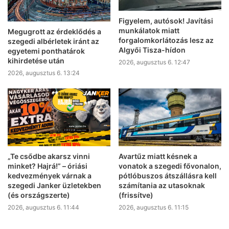
Figyelem, autósok! Javítási
munkálatok miatt
Megugrott az érdeklődés a
forgalomkorlátozás lesz az
szegedi albérletek iránt az
Algyői Tisza-hídon
egyetemi ponthatárok
kihirdetése után
2026, augusztus 6. 12:47
2026, augusztus 6. 13:24
„Te csődbe akarsz vinni
Avartűz miatt késnek a
minket? Hajrá!” – óriási
vonatok a szegedi fővonalon,
kedvezmények várnak a
pótlóbuszos átszállásra kell
szegedi Janker üzletekben
számítania az utasoknak
(és országszerte)
(frissítve)
2026, augusztus 6. 11:44
2026, augusztus 6. 11:15