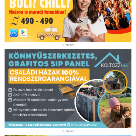
- Hirdetés -
- Hirdetés -