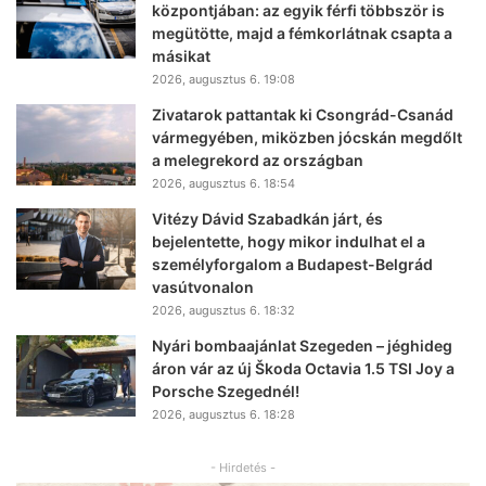
központjában: az egyik férfi többször is
megütötte, majd a fémkorlátnak csapta a
másikat
2026, augusztus 6. 19:08
Zivatarok pattantak ki Csongrád-Csanád
vármegyében, miközben jócskán megdőlt
a melegrekord az országban
2026, augusztus 6. 18:54
Vitézy Dávid Szabadkán járt, és
bejelentette, hogy mikor indulhat el a
személyforgalom a Budapest-Belgrád
vasútvonalon
2026, augusztus 6. 18:32
Nyári bombaajánlat Szegeden – jéghideg
áron vár az új Škoda Octavia 1.5 TSI Joy a
Porsche Szegednél!
2026, augusztus 6. 18:28
- Hirdetés -