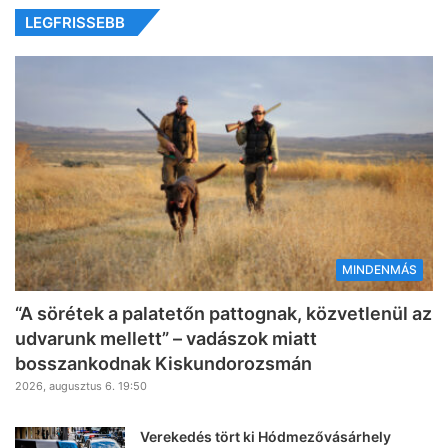
LEGFRISSEBB
MINDENMÁS
“A sörétek a palatetőn pattognak, közvetlenül az
udvarunk mellett” – vadászok miatt
bosszankodnak Kiskundorozsmán
2026, augusztus 6. 19:50
Verekedés tört ki Hódmezővásárhely