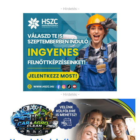
- Hirdetés -
- Hirdetés -