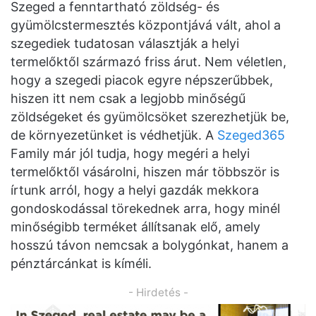
Szeged a fenntartható zöldség- és
gyümölcstermesztés központjává vált, ahol a
szegediek tudatosan választják a helyi
termelőktől származó friss árut. Nem véletlen,
hogy a szegedi piacok egyre népszerűbbek,
hiszen itt nem csak a legjobb minőségű
zöldségeket és gyümölcsöket szerezhetjük be,
de környezetünket is védhetjük. A
Szeged365
Family már jól tudja, hogy megéri a helyi
termelőktől vásárolni, hiszen már többször is
írtunk arról, hogy a helyi gazdák mekkora
gondoskodással törekednek arra, hogy minél
minőségibb terméket állítsanak elő, amely
hosszú távon nemcsak a bolygónkat, hanem a
pénztárcánkat is kíméli.
- Hirdetés -