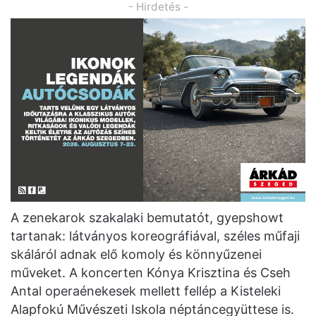
- Hirdetés -
A zenekarok szakalaki bemutatót, gyepshowt
tartanak: látványos koreográfiával, széles műfaji
skáláról adnak elő komoly és könnyűzenei
műveket. A koncerten Kónya Krisztina és Cseh
Antal operaénekesek mellett fellép a Kisteleki
Alapfokú Művészeti Iskola néptáncegyüttese is.