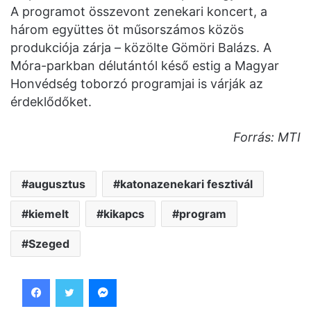
A programot összevont zenekari koncert, a
három együttes öt műsorszámos közös
produkciója zárja – közölte Gömöri Balázs. A
Móra-parkban délutántól késő estig a Magyar
Honvédség toborzó programjai is várják az
érdeklődőket.
Forrás: MTI
augusztus
katonazenekari fesztivál
kiemelt
kikapcs
program
Szeged
Facebook
Twitter
Messenger