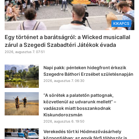
KIKAPCS
Egy történet a barátságról: a Wicked musicallal
zárul a Szegedi Szabadtéri Játékok évada
2026, augusztus 7. 07:51
Napi pakk: pénteken hidegfront érkezik
Szegedre Báthori Erzsébet születésnapján
2026, augusztus 7. 06:30
“A sörétek a palatetőn pattognak,
közvetlenül az udvarunk mellett” –
vadászok miatt bosszankodnak
Kiskundorozsmán
2026, augusztus 6. 19:50
Verekedés tört ki Hódmezővásárhely
központjában: az egyik férfi többször is