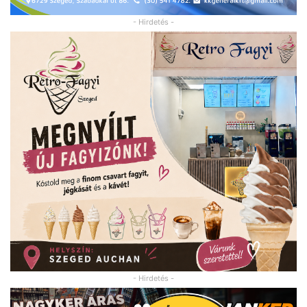
- Hirdetés -
- Hirdetés -