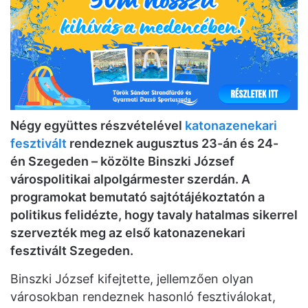
Négy együttes részvételével
katonazenekari
fesztivált
rendeznek augusztus 23-án és 24-
én Szegeden – közölte Binszki József
várospolitikai alpolgármester szerdán. A
programokat bemutató sajtótájékoztatón a
politikus felidézte, hogy tavaly hatalmas sikerrel
szervezték meg az első katonazenekari
fesztivált Szegeden.
Binszki József kifejtette, jellemzően olyan
városokban rendeznek hasonló fesztiválokat,