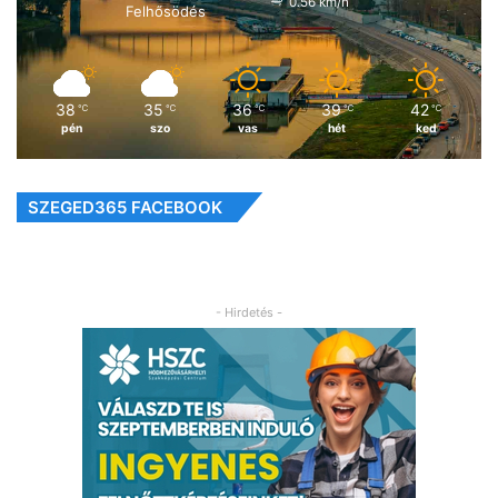
0.56 km/h
Felhősödés
38
35
36
39
42
℃
℃
℃
℃
℃
pén
szo
vas
hét
ked
SZEGED365 FACEBOOK
- Hirdetés -