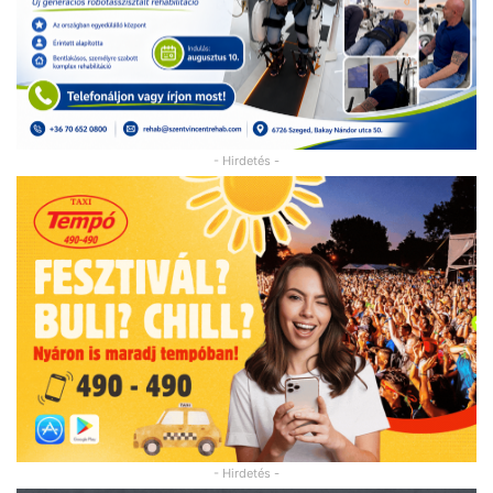
- Hirdetés -
- Hirdetés -