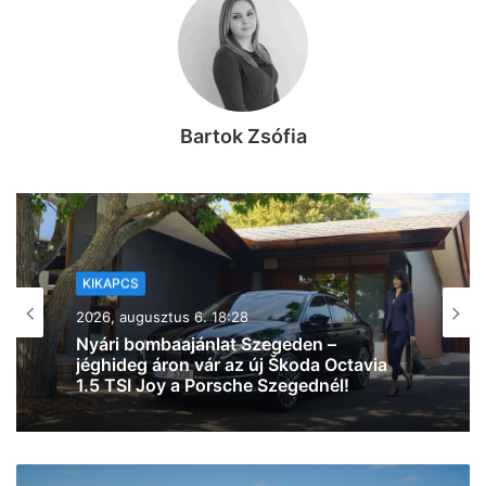
Bartok Zsófia
KIKAPCS
2026, augusztus 6. 13:49
Egy ilyen hírtől még nekünk is leesett az
állunk: most iPhone 17-et nyerhetsz a
Malátában! (videó)