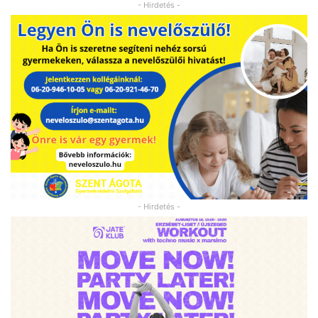
- Hirdetés -
- Hirdetés -