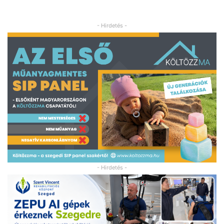
- Hirdetés -
- Hirdetés -