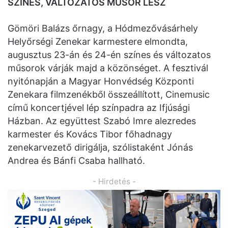
SZÍNES, VÁLTOZATOS MŰSOR LESZ
Gömöri Balázs őrnagy, a Hódmezővásárhely
Helyőrségi Zenekar karmestere elmondta,
augusztus 23-án és 24-én színes és változatos
műsorok várják majd a közönséget. A fesztivál
nyitónapján a Magyar Honvédség Központi
Zenekara filmzenékből összeállított, Cinemusic
című koncertjével lép színpadra az Ifjúsági
Házban. Az együttest Szabó Imre alezredes
karmester és Kovács Tibor főhadnagy
zenekarvezető dirigálja, szólistaként Jónás
Andrea és Bánfi Csaba hallható.
- Hirdetés -