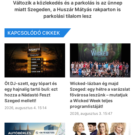
Változik a közlekedés és a parkolás is az ünnep
miatt Szegeden, a Huszár Mátyás rakparton is
parkolási tilalom lesz
KAPCSOLÓDÓ CIKKEK
Öt DJ-szett, egy tópart és
Wicked-lázban ég majd
egy hajnalig tartó buli: ezt
Szeged: egy hétre a varázslat
hozza a Nádastó Feszt
fővárosa leszünk – mutatjuk
Szeged mellett!
a Wicked Week teljes
programlistáját!
2026, augusztus 4. 15:14
2026, augusztus 3. 15:47