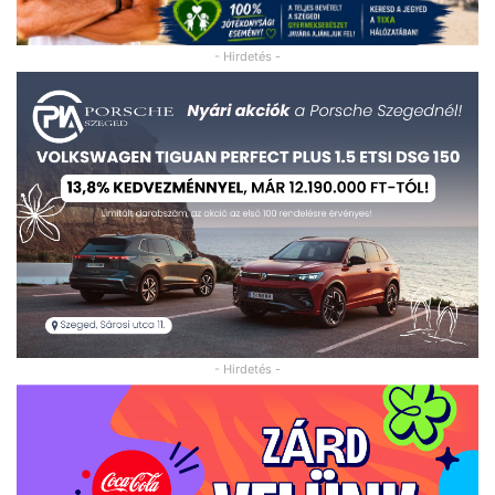
- Hirdetés -
- Hirdetés -