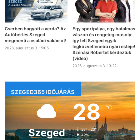
Cserben hagyott a verda? Az
Egy sportpálya, egy hatalmas
Autóbérlés Szeged
vászon és rengeteg mosoly:
megmenti a családi vakációt!
így telt Szeged egyik
legközvetlenebb nyári estéje!
2026, augusztus 3. 15:05
Szénási Róbertet kérdeztük
(videó)
2026, augusztus 3. 13:22
SZEGED365 IDŐJÁRÁS
28
℃
Szeged
38º - 23º
42%