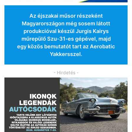
Az éjszakai műsor részeként
Magyarországon még sosem látott
produkcióval készül Jurgis Kairys
műrepülő Szu-31-es gépével, majd
egy közös bemutatót tart az Aerobatic
Yakkersszel.
- Hirdetés -