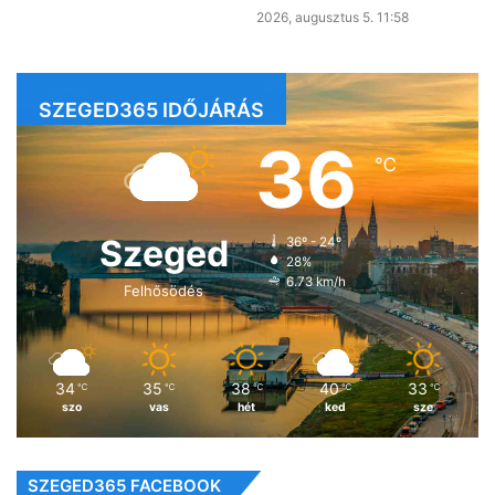
2026, augusztus 5. 11:58
SZEGED365 IDŐJÁRÁS
36
℃
Szeged
36º - 24º
28%
6.73 km/h
Felhősödés
34
35
38
40
33
℃
℃
℃
℃
℃
szo
vas
hét
ked
sze
SZEGED365 FACEBOOK