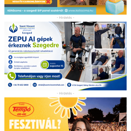
- Hirdetés -
- Hirdetés -