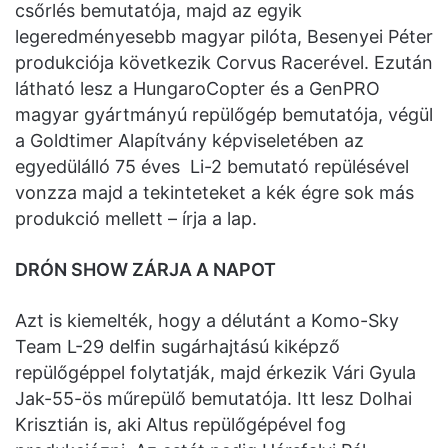
csőrlés bemutatója, majd az egyik
legeredményesebb magyar pilóta, Besenyei Péter
produkciója következik Corvus Racerével. Ezután
látható lesz a HungaroCopter és a GenPRO
magyar gyártmányú repülőgép bemutatója, végül
a Goldtimer Alapítvány képviseletében az
egyedülálló 75 éves Li-2 bemutató repülésével
vonzza majd a tekinteteket a kék égre sok más
produkció mellett – írja a lap.
DRÓN SHOW ZÁRJA A NAPOT
Azt is kiemelték, hogy a délutánt a Komo-Sky
Team L-29 delfin sugárhajtású kiképző
repülőgéppel folytatják, majd érkezik Vári Gyula
Jak-55-ös műrepülő bemutatója. Itt lesz Dolhai
Krisztián is, aki Altus repülőgépével fog