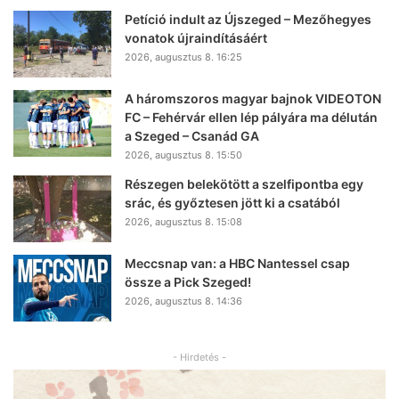
Petíció indult az Újszeged – Mezőhegyes
vonatok újraindításáért
2026, augusztus 8. 16:25
A háromszoros magyar bajnok VIDEOTON
FC – Fehérvár ellen lép pályára ma délután
a Szeged – Csanád GA
2026, augusztus 8. 15:50
Részegen belekötött a szelfipontba egy
srác, és győztesen jött ki a csatából
2026, augusztus 8. 15:08
Meccsnap van: a HBC Nantessel csap
össze a Pick Szeged!
2026, augusztus 8. 14:36
- Hirdetés -