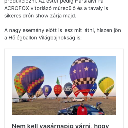
produkciózni. Az estét pedig Hársfalvi Pál
ACROFOX vitorlázó műrepülő és a tavaly is
sikeres drón show zárja majd.
A nagy esemény előtt is lesz mit látni, hiszen jön
a Hőlégballon Világbajnokság is: