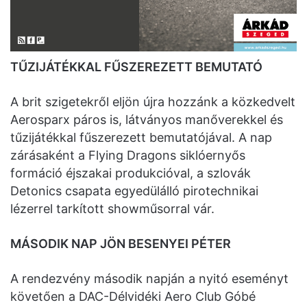
TŰZIJÁTÉKKAL FŰSZEREZETT BEMUTATÓ
A brit szigetekről eljön újra hozzánk a közkedvelt
Aerosparx páros is, látványos manőverekkel és
tűzijátékkal fűszerezett bemutatójával. A nap
zárásaként a Flying Dragons siklóernyős
formáció éjszakai produkcióval, a szlovák
Detonics csapata egyedülálló pirotechnikai
lézerrel tarkított showműsorral vár.
MÁSODIK NAP JÖN BESENYEI PÉTER
A rendezvény második napján a nyitó eseményt
követően a DAC-Délvidéki Aero Club Góbé