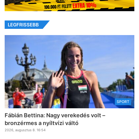
LEGFRISSEBB
SPORT
Fábián Bettina: Nagy verekedés volt –
bronzérmes a nyíltvízi váltó
2026, augusztus 8. 16:54