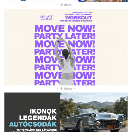
- Hirdetés -
- Hirdetés -