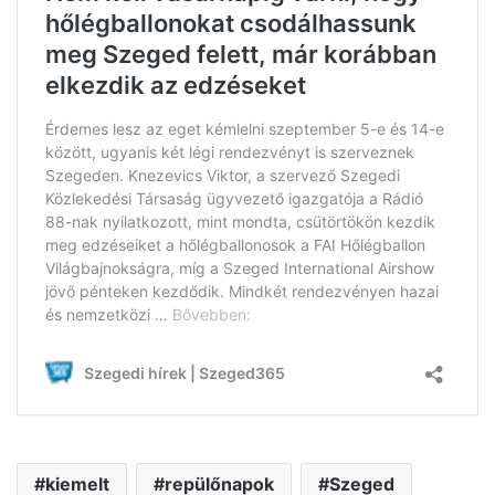
kiemelt
repülőnapok
Szeged