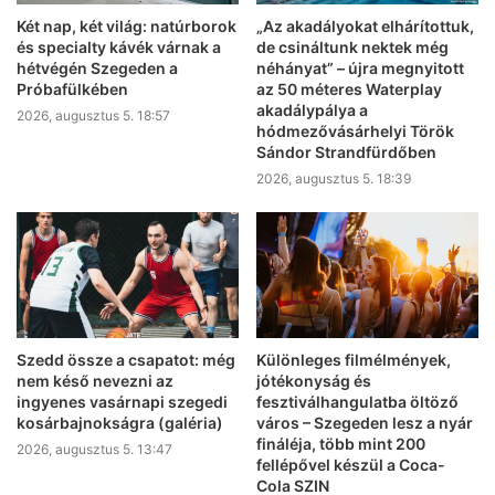
Két nap, két világ: natúrborok
„Az akadályokat elhárítottuk,
és specialty kávék várnak a
de csináltunk nektek még
hétvégén Szegeden a
néhányat” – újra megnyitott
Próbafülkében
az 50 méteres Waterplay
akadálypálya a
2026, augusztus 5. 18:57
hódmezővásárhelyi Török
Sándor Strandfürdőben
2026, augusztus 5. 18:39
Szedd össze a csapatot: még
Különleges filmélmények,
nem késő nevezni az
jótékonyság és
ingyenes vasárnapi szegedi
fesztiválhangulatba öltöző
kosárbajnokságra (galéria)
város – Szegeden lesz a nyár
fináléja, több mint 200
2026, augusztus 5. 13:47
fellépővel készül a Coca-
Cola SZIN