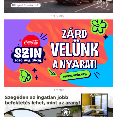
- Hirdetés -
- Hirdetés -