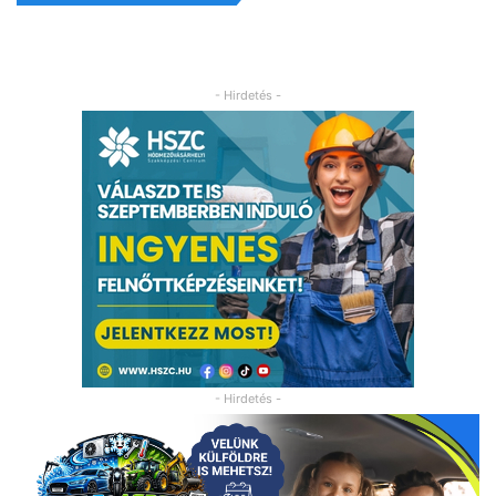
- Hirdetés -
- Hirdetés -