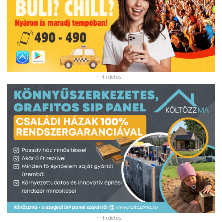
- Hirdetés -
- Hirdetés -